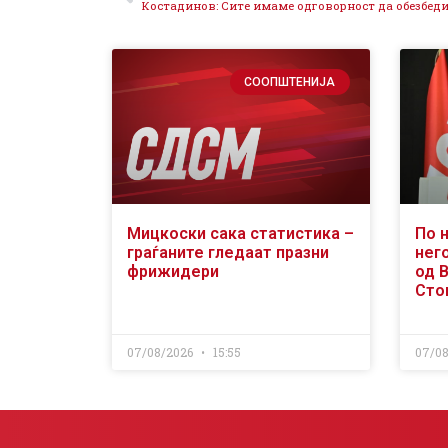
СООПШТЕНИЈА
Мицкоски сака статистика –
По 
граѓаните гледаат празни
него
фрижидери
од 
Сто
07/08/2026
15:55
07/0