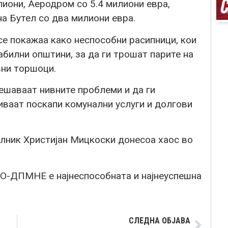
лиони, Аеродром со 5.4 милиони евра,
а Бутел со два милиони евра.
 покажаа како неспособни расипници, кои
билни општини, за да ги трошат парите на
вни торшоци.
ешаваат нивните проблеми и да ги
иваат поскапи комунални услуги и долгови
ник Христијан Мицкоски донесоа хаос во
О-ДПМНЕ е најнеспособната и најнеуспешна
СЛЕДНА ОБЈАВА