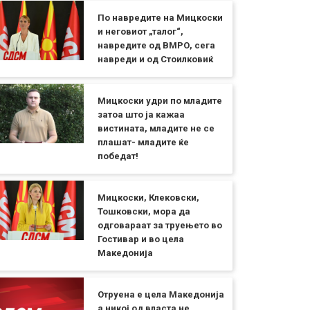
По навредите на Мицкоски
и неговиот „талог“,
навредите од ВМРО, сега
навреди и од Стоилковиќ
Мицкоски удри по младите
затоа што ја кажаа
вистината, младите не се
плашат- младите ќе
победат!
Мицкоски, Клековски,
Тошковски, мора да
одговараат за труењето во
Гостивар и во цела
Македонија
Отруена е цела Македонија
а никој од власта не