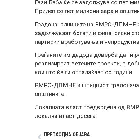
Гази Баба ќе се задолжува со пет ми
Прилеп со пет милиони евра и општин
Градоначалниците на ВМРО-ДПМНЕ се
задолжуваат богати и финансиски ста
партиски вработувања и непродукти
Граѓаните им дадода доверба да ги р
реализираат ветените проекти, а доб
коишто ќе ги отпалаќаат со години.
ВМРО-ДПМНЕ и шпицниот градоначал
општините.
Локалната власт предводена од ВМР
локална власт досега.
ПРЕТХОДНА ОБЈАВА