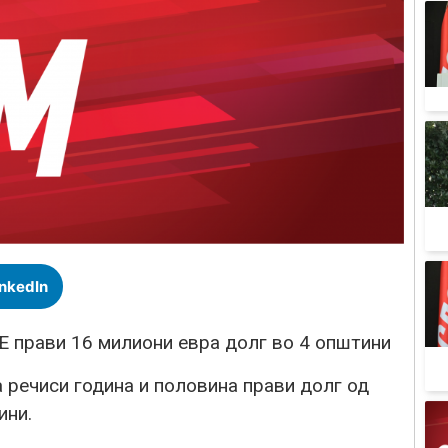
inkedIn
прави 16 милиони евра долг во 4 општини
речиси година и половина прави долг од
ини.