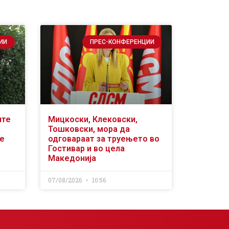
ИИ
ПРЕС-КОНФЕРЕНЦИИ
ите
Мицкоски, Клековски,
Тошковски, мора да
се
одговараат за труењето во
Гостивар и во цела
Македонија
07/08/2026
10:56