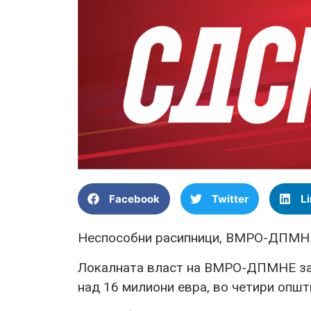
Facebook
Twitter
L
Неспособни расипници, ВМРО-ДПМНЕ 
Локалната власт на ВМРО-ДПМНЕ за 
над 16 милиони евра, во четири општ