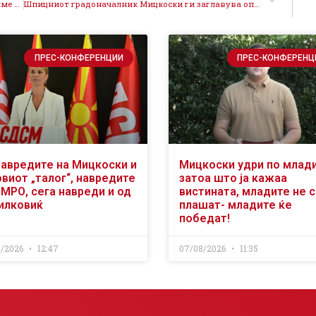
Костадинов: Сите имаме одговорност да обезбедиме сигурна сегашност и иднина за нашите граѓани
Шпицниот градоначалник Мицкоски ги заглавува општините во кои власт е ВМРО-ДПМНЕ
ПРЕС-КОНФЕРЕНЦИИ
ПРЕС-КОНФЕРЕНЦ
навредите на Мицкоски и
Мицкоски удри по млад
виот „талог“, навредите
затоа што ја кажаа
ВМРО, сега навреди и од
вистината, младите не 
илковиќ
плашат- младите ќе
победат!
8/2026
12:47
07/08/2026
11:35