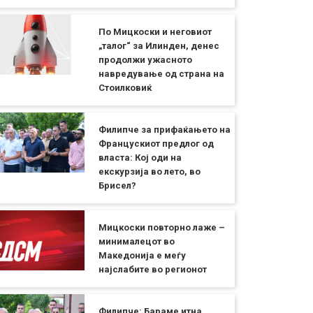
По Мицкоски и неговиот
„талог“ за Илинден, денес
продолжи ужасното
навредување од страна на
Стоилковиќ
Филипче за прифаќањето на
Францускиот предлог од
власта: Кој оди на
екскурзија во лето, во
Брисел?
Мицкоски повторно лаже –
минималецот во
Македонија е меѓу
најслабите во регионот
Филипче: Бараме итна