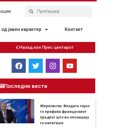
ЗАЦИИ
од јавен карактер
Контакт
Назад кон Прес центарот
Последни вести
Жерновски: Владата тајно
го прифаќа францускиот
предлог што во опозиција
го напаѓаше