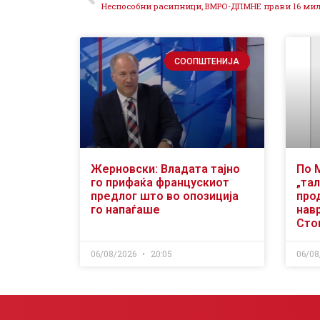
СООПШТЕНИЈА
Жерновски: Владата тајно
По 
го прифаќа францускиот
„тал
предлог што во опозиција
про
го напаѓаше
нав
Сто
06/08/2026
20:05
06/08