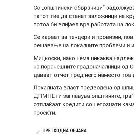
Со „општински обврзници“ задолжува
патот тие да станат заложници на кру
потоа би влијаел врз работата на ло
Се караат за тендери и провизии, по
решавање на локалните проблеми и ин
Мицкоски, иако нема никаква надлеж
на поранешните градоначалници од
даваат отчет пред него наместо тоа д
Локалната власт предводена од шпи
ДПМНЕ ги заглавува општините, граѓ
отплаќаат кредити со непознати кама
проекти.
ПРЕТХОДНА ОБЈАВА