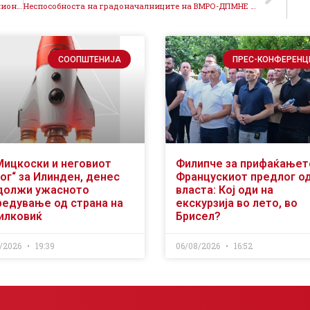
Неспособни расипници, ВМРО-ДПМНЕ прави 16 милиони евра долг во 4 општини
Неспособноста на градоначалниците на ВМРО-ДПМНЕ е на директна штета на граѓаните и на општините
СООПШТЕНИЈА
ПРЕС-КОНФЕРЕНЦ
Мицкоски и неговиот
Филипче за прифаќањет
ог“ за Илинден, денес
Францускиот предлог о
должи ужасното
власта: Кој оди на
редување од страна на
екскурзија во лето, во
илковиќ
Брисел?
/2026
19:39
06/08/2026
16:52