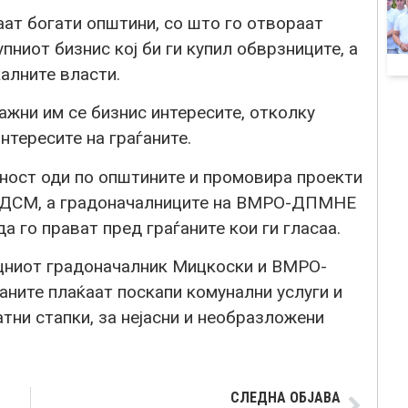
ат богати општини, со што го отвораат
пниот бизнис кој би ги купил обврзниците, а
калните власти.
важни им се бизнис интересите, отколку
тересите на граѓаните.
ност оди по општините и промовира проекти
 СДСМ, а градоначалниците на ВМРО-ДПМНЕ
а го прават пред граѓаните кои ги гласаа.
цниот градоначалник Мицкоски и ВМРО-
аните плаќаат поскапи комунални услуги и
тни стапки, за нејасни и необразложени
СЛЕДНА ОБЈАВА