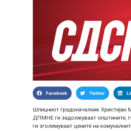
Facebook
Twitter
L
Шпицниот градоначалник Христијан 
ДПМНЕ ги задолжуваат општините, г
ги зголемуваат цените на комуналните