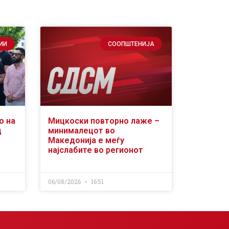
ИИ
СООПШТЕНИЈА
о на
Мицкоски повторно лаже –
д
минималецот во
Македонија е меѓу
најслабите во регионот
06/08/2026
16:51