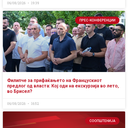
06/08/2026
19:39
ПРЕС-КОНФЕРЕНЦИИ
Филипче за прифаќањето на Францускиот
предлог од власта: Кој оди на екскурзија во лето,
во Брисел?
06/08/2026
16:52
СООПШТЕНИЈА