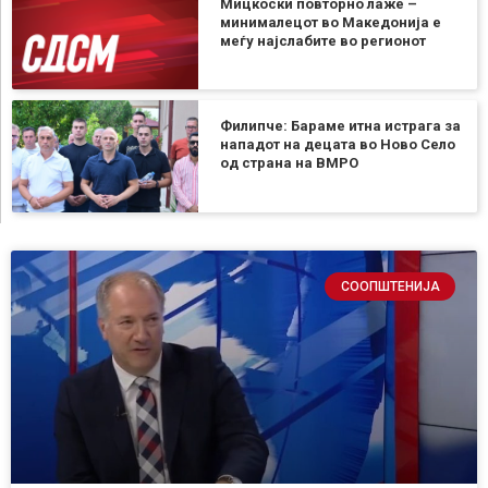
Мицкоски повторно лаже –
минималецот во Македонија е
меѓу најслабите во регионот
Филипче: Бараме итна истрага за
нападот на децата во Ново Село
од страна на ВМРО
СООПШТЕНИЈА