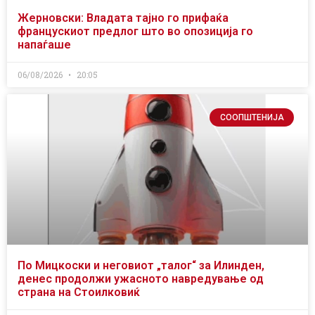
Жерновски: Владата тајно го прифаќа
францускиот предлог што во опозиција го
напаѓаше
06/08/2026
20:05
СООПШТЕНИЈА
По Мицкоски и неговиот „талог“ за Илинден,
денес продолжи ужасното навредување од
страна на Стоилковиќ