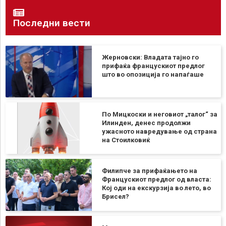
Последни вести
Жерновски: Владата тајно го
прифаќа францускиот предлог
што во опозиција го напаѓаше
По Мицкоски и неговиот „талог“ за
Илинден, денес продолжи
ужасното навредување од страна
на Стоилковиќ
Филипче за прифаќањето на
Францускиот предлог од власта:
Кој оди на екскурзија во лето, во
Брисел?