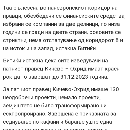
Таа е влезена во паневропскиот коридор на
правци, обезбедени се финансиските средства,
избрани се компании за две делници, по низа
години се гради на двете страни, роковите се
стриктни, нема отстапување од коридорот 8 и
на исток и на запад, истакна Битиќи.
Битиќи истакна дека сите изведувачи на
патниот правец Кичево – Охрид имаат краен
рок да го завршат до 31.12.2023 година.
За патниот правец Кичево-Охрид имаше 130
неодобрени проекти, немало проекти,
земјиштето не било трансформирано ни
ескпропроирано. Завршена е приказната за
седнување по кафани и барање уште една
година продолжување на рокот, рокот е