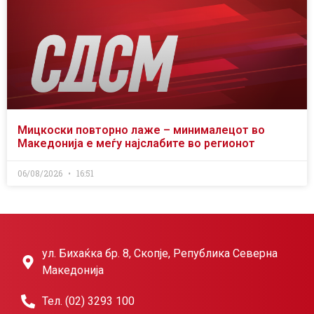
Мицкоски повторно лаже – минималецот во
Македонија е меѓу најслабите во регионот
06/08/2026
16:51
ул. Бихаќка бр. 8, Скопје, Република Северна
Македонија
Тел. (02) 3293 100