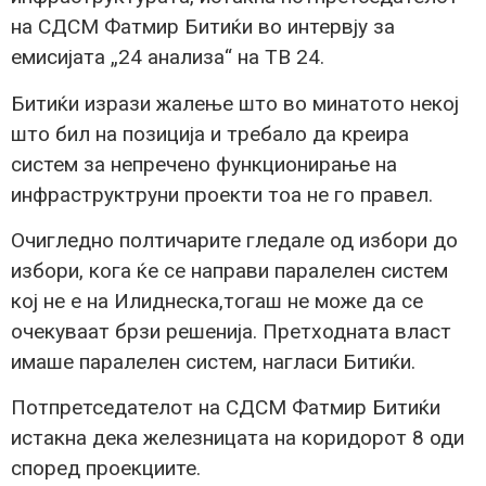
на СДСМ Фатмир Битиќи во интервју за
емисијата „24 анализа“ на ТВ 24.
Битиќи изрази жалење што во минатото некој
што бил на позиција и требало да креира
систем за непречено функционирање на
инфраструктруни проекти тоа не го правел.
Очигледно полтичарите гледале од избори до
избори, кога ќе се направи паралелен систем
кој не е на Илиднеска,тогаш не може да се
очекуваат брзи решенија. Претходната власт
имаше паралелен систем, нагласи Битиќи.
Потпретседателот на СДСМ Фатмир Битиќи
истакна дека железницата на коридорот 8 оди
според проекциите.