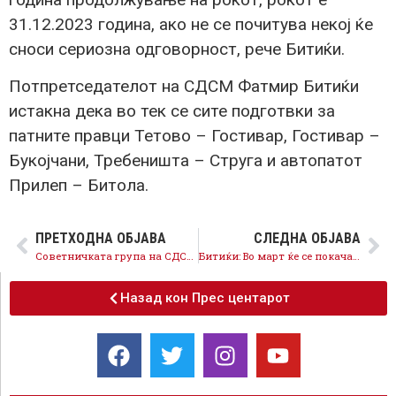
31.12.2023 година, ако не се почитува некој ќе
сноси сериозна одговорност, рече Битиќи.
Потпретседателот на СДСМ Фатмир Битиќи
истакна дека во тек се сите подготвки за
патните правци Тетово – Гостивар, Гостивар –
Букојчани, Требеништа – Струга и автопатот
Прилеп – Битола.
ПРЕТХОДНА ОБЈАВА
СЛЕДНА ОБЈАВА
Советничката група на СДСМ и коалицијата поднесе барање за свикување итна седница на Советот на Град Скопје за помош на настраданите во земјотресите во Турција
Битиќи: Во март ќе се покачат минималната плата и пензиите
Назад кон Прес центарот