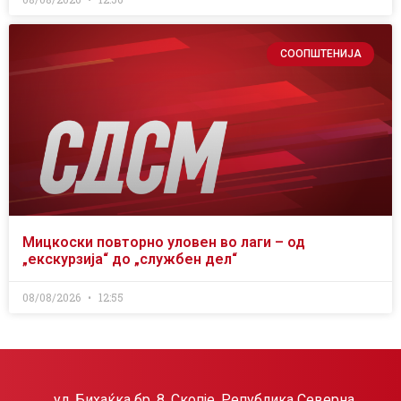
СООПШТЕНИЈА
Мицкоски повторно уловен во лаги – од
„екскурзија“ до „службен дел“
08/08/2026
12:55
ул. Бихаќка бр. 8, Скопје, Република Северна