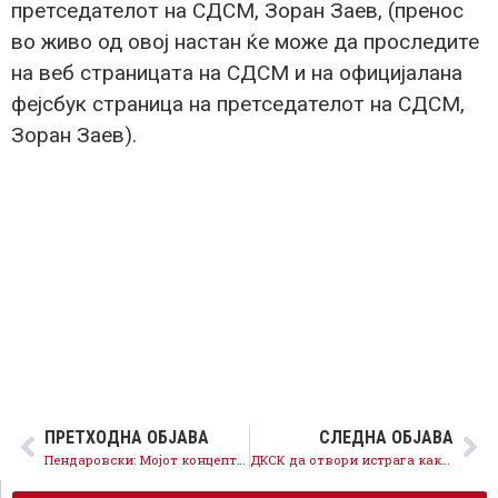
претседателот на СДСМ, Зоран Заев, (пренос
во живо од овој настан ќе може да проследите
на веб страницата на СДСМ и на официјалана
фејсбук страница на претседателот на СДСМ,
Зоран Заев).
ПРЕТХОДНА ОБЈАВА
СЛЕДНА ОБЈАВА
Пендаровски: Мојот концепт е заедништвото, обединети во различностите да одиме напред, кон подобра иднина, кон НАТО и ЕУ
ДКСК да отвори истрага како Мицкоски и Димовски од Владата добиле бизнис со хидроцентрали додека биле државни службеници