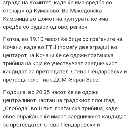
зграда на Комитет, каде ќе има средба со
стечајци од Куманово. Во Македонска
Каменица во Домот на културата ќе има
средба со рудари од овој регион.
Потоа, во 19.10 часот ќе биде со граѓаните на
Кочани, каде во ГТЦ (помеѓу две згради) во
центарот на Кочани ќе се одржи граѓанска
трибина на која ќе учествуваат заедничкиот
кандидат за претседател, Стево Пендаровски и
претседателот на СДСМ, Зоран Заев.
Подоцна, во 20.35 часот ќе се одржи
централниот настан на градскиот плоштад
„Слобода“ во Штип, граѓанска трибина, каде
свое обраќање ќе имаат заедничкиот кандидат
за претседател Стево Пендаровски и