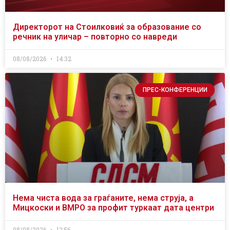
Директорот на Стоилковиќ за образование со
речник на уличар – повторно со навреди
08/08/2026
14:32
ПРЕС-КОНФЕРЕНЦИИ
Нема чиста вода за граѓаните, нема струја, а
Мицкоски и ВМРО за профит туркаат дата центри
08/08/2026
12:56