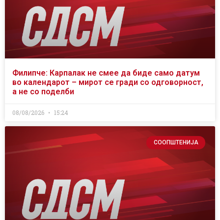
Филипче: Карпалак не смее да биде само датум
во календарот – мирот се гради со одговорност,
а не со поделби
08/08/2026
15:24
СООПШТЕНИЈА