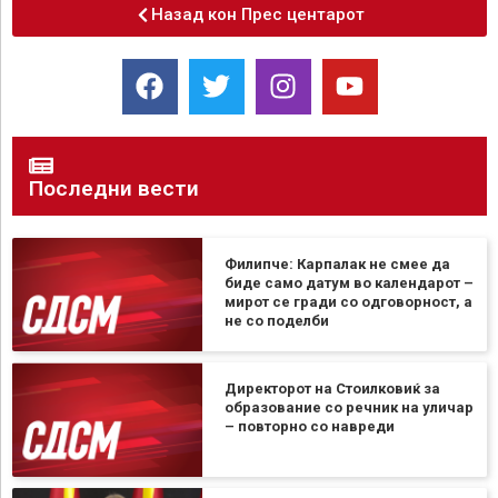
Назад кон Прес центарот
Последни вести
Филипче: Карпалак не смее да
биде само датум во календарот –
мирот се гради со одговорност, а
не со поделби
Директорот на Стоилковиќ за
образование со речник на уличар
– повторно со навреди