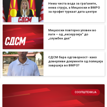
Нема чиста вода за граѓаните,
нема струја, а Мицкоски и ВМРО
за профит туркаат дата центри
Мицкоски повторно уловен во
лаги – од „екскурзија“ до
„службен дел“
СДСМ бара одговорност- како
доверливи документи од полиција
завршија во ВМРО?
СООПШТЕНИЈА