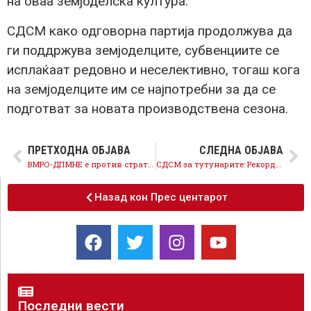
на оваа земјоделска култура.
СДСМ како одговорна партија продолжува да
ги поддржува земјоделците, субвенциите се
исплаќаат редовно и неселективно, тогаш кога
на земјоделците им се најпотребни за да се
подготват за новата производствена сезона.
ПРЕТХОДНА ОБЈАВА
СЛЕДНА ОБЈАВА
ВМРО-ДПМНЕ е против стратешкиот проект за коридорите и против американската Бехтел
СДСМ за тутунарите: Рекордна откупна цена од 290 денари!
Назад кон Прес центарот
Последни вести