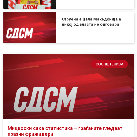
Отруена е цела Македонија а
никој од власта не одговара
СООПШТЕНИЈА
Мицкоски сака статистика – граѓаните гледаат
празни фрижидери