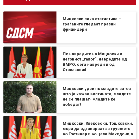
Мицкоски сака статистика –
граѓаните гледаат празни
фрижидери
По навредите на Мицкоски и
неговиот „талог“, навредите од
ВМРО, сега навреди и од
Стоилковиќ
Мицкоски удри по младите затоа
што ја кажаа вистината, младите
не се плашат- младите ќе
победат!
Мицкоски, Клековски, Тошковски,
мора да одговараат за труењето
во Гостивар и во цела Македонија