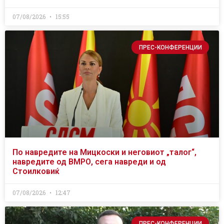
07/08/2026
15:55
ПРЕС-КОНФЕРЕНЦИИ
По навредите на Мицкоски и неговиот „талог“,
навредите од ВМРО, сега навреди и од
Стоилковиќ
07/08/2026
12:47
ПРЕС-КОНФЕРЕНЦИИ