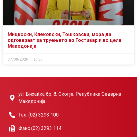
Мицкоски, Клековски, Тошковски, мора да
одговараат за труењето во Гостивар и во цела
Македонија
07/08/2026
10:56
ул. Бихаќка бр. 8, Скопје, Република Северна
Македонија
Тел. (02) 3293 100
Факс (02) 3293 114