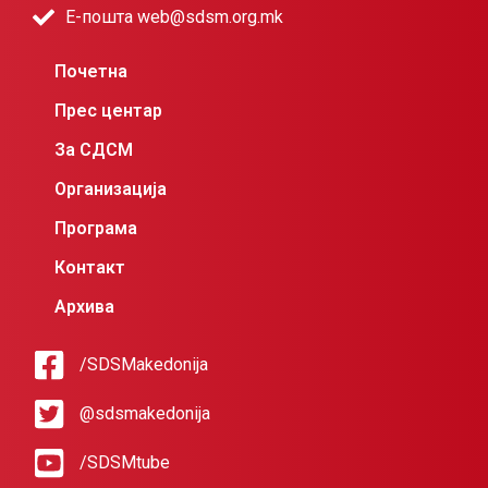
Е-пошта web@sdsm.org.mk
Почетна
Прес центар
За СДСМ
Организација
Програма
Контакт
Архива
/SDSMakedonija
@sdsmakedonija
/SDSMtube