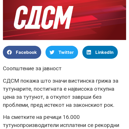
Facebook
Twitter
LinkedIn
Соопштение за јавност
СДСМ покажа што значи вистинска грижа за
тутунарите, постигната е највисока откупна
цена за тутунот, а откупот заврши без
проблеми, пред истекот на законскиот рок.
На сметките на речици 16.000
тутунопроизводители исплатени се рекордни