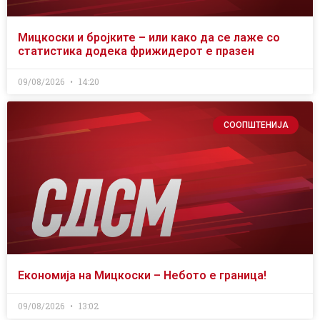
Мицкоски и бројките – или како да се лаже со
статистика додека фрижидерот е празен
09/08/2026
14:20
СООПШТЕНИЈА
Економија на Мицкоски – Небото е граница!
09/08/2026
13:02