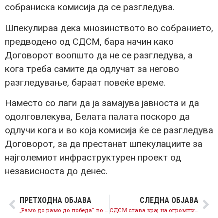
собраниска комисија да се разгледува.
Шпекулираа дека мнозинството во собранието,
предводено од СДСМ, бара начин како
Договорот воопшто да не се разгледува, а
кога треба самите да одлучат за негово
разгледување, бараат повеќе време.
Наместо со лаги да ја замајува јавноста и да
одолговлекува, Белата палата поскоро да
одлучи кога и во која комисија ќе се разгледува
Договорот, за да престанат шпекулациите за
најголемиот инфраструктурен проект од
независноста до денес.
ПРЕТХОДНА ОБЈАВА
СЛЕДНА ОБЈАВА
„Рамо до рамо до победа“ во Дебар и Центар Жупа: Ставаме крај на огромните каматни стапки, каматата не смее да биде повисока од долгот
СДСМ става крај на огромните камати и профит од камати