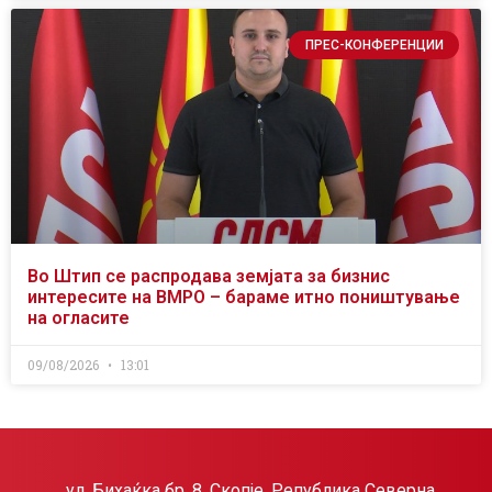
ПРЕС-КОНФЕРЕНЦИИ
Во Штип се распродава земјата за бизнис
интересите на ВМРО – бараме итно поништување
на огласите
09/08/2026
13:01
ул. Бихаќка бр. 8, Скопје, Република Северна