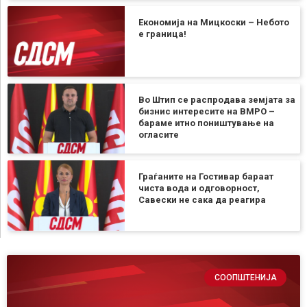
Економија на Мицкоски – Небото
е граница!
Во Штип се распродава земјата за
бизнис интересите на ВМРО –
бараме итно поништување на
огласите
Граѓаните на Гостивар бараат
чиста вода и одговорност,
Савески не сака да реагира
СООПШТЕНИЈА