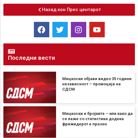
Назад кон Прес центарот
Последни вести
Мицкоски објави видео 35 години
независност – промоција на
СДСМ
Мицкоски и бројките – или како да
се лаже со статистика додека
фрижидерот е празен