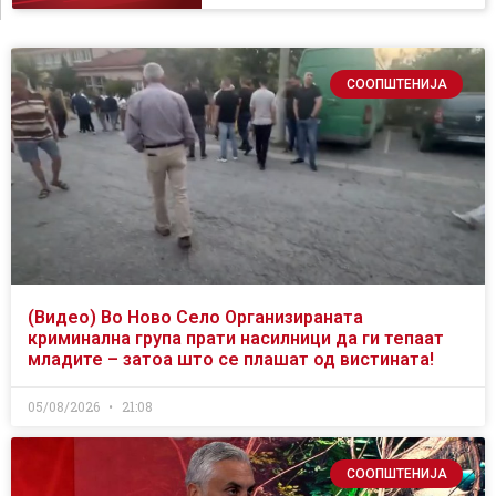
СООПШТЕНИЈА
(Видео) Во Ново Село Организираната
криминална група прати насилници да ги тепаат
младите – затоа што се плашат од вистината!
05/08/2026
21:08
СООПШТЕНИЈА