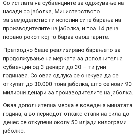
Со исплата на субвенциите за одржување на
насади со јаболка, Министерството
за
земјоделство ги исполни сите барања на
производителите на јаболка, и тоа 14 дена
порано рокот кој го бараа овоштарите.
Претходно беше реализирано барањето за
продолжување на мерката за дополнителнa
субвенции од 3 денари до 30 – ти јуни
годинава. Со оваа одлука се очекува да се
откупат до 30.000 тона јаболка, што се нови 90
милиони денари за производителите на јаболка.
Оваа дополнителна мерка е воведена минатата
година, а во периодот откако стапи на сила до
денес се откупени околу 50 илјади килограми
јаболко.