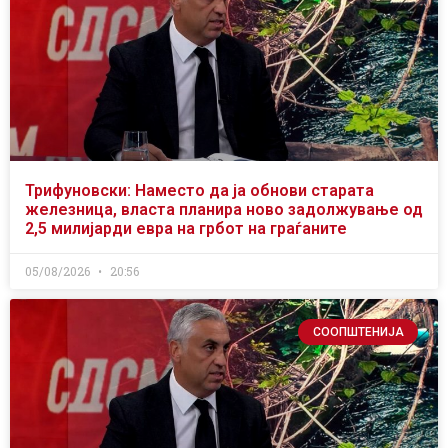
Трифуновски: Наместо да ја обнови старата
железница, власта планира ново задолжување од
2,5 милијарди евра на грбот на граѓаните
05/08/2026
20:56
СООПШТЕНИЈА