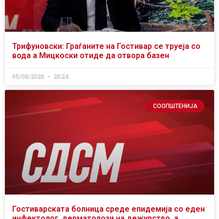
Трифуновски: Граѓаните на Гостивар се труеја со
вода а Мицкоски отиде да отвора базен
05/08/2026
20:24
СООПШТЕНИЈА
Гостиварската болница среде епидемија со еден
инфектолог, дерматолози на дежурство, а