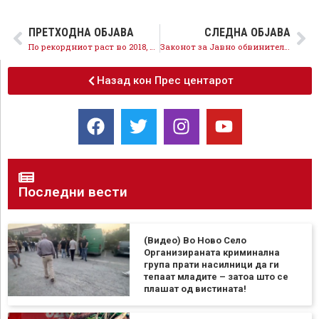
ПРЕТХОДНА ОБЈАВА
СЛЕДНА ОБЈАВА
По рекордниот раст во 2018, платите растат и во 2019, просечната плата во јануари е зголемена за 2 отсто
Законот за Јавно обвинителство е за вистинска правна држава
Назад кон Прес центарот
Последни вести
(Видео) Во Ново Село
Организираната криминална
група прати насилници да ги
тепаат младите – затоа што се
плашат од вистината!