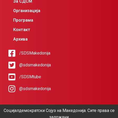
За СДСМ
Организација
Програма
Контакт
Архива
/SDSMakedonija
@sdsmakedonija
/SDSMtube
@sdsmakedonija
Социјалдемократски Сојуз на Македонија. Сите права се
задржани