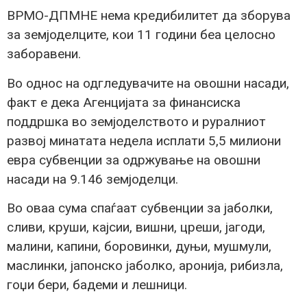
ВРМО-ДПМНЕ нема кредибилитет да зборува
за земјоделците, кои 11 години беа целосно
заборавени.
Во однос на одгледувачите на овошни насади,
факт е дека Агенцијата за финансиска
поддршка во земјоделството и руралниот
развој минатата недела исплати 5,5 милиони
евра субвенции за одржување на овошни
насади на 9.146 земјоделци.
Во оваа сума спаѓаат субвенции за јаболки,
сливи, круши, кајсии, вишни, цреши, јагоди,
малини, капини, боровинки, дуњи, мушмули,
маслинки, јапонско јаболко, аронија, рибизла,
гоџи бери, бадеми и лешници.