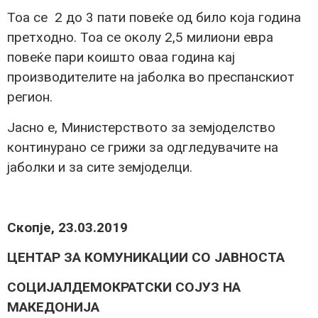
Тоа се 2 до 3 пати повеќе од било која година
претходно. Тоа се околу 2,5 милиони евра
повеќе пари коишто оваа година кај
производителите на јаболка во преспанскиот
регион.
Јасно е, Министерството за земјоделство
континурано се грижи за одгледувачите на
јаболки и за сите земјоделци.
Скопје
,
2
3
.
03
.
201
9
ЦЕНТАР ЗА КОМУНИКАЦИИ СО ЈАВНОСТА
СОЦИЈАЛДЕМОКРАТСКИ СОЈУЗ НА
МАКЕДОНИЈА