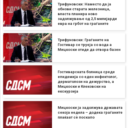
Трифуновски: Наместо да ја
обнови старата железница,
власта планира ново
задолжување од 2,5 милијарди
евра на грбот на граѓаните
Трифуновски: Граѓаните на
Гостивар се труеја со вода а
Мицкоски отиде да отвора базен
Гостиварската болница среде
епидемија со еден инфектолог,
дерматолози на дежурство, а
Мицкоски и Клековски на
екскурзија
Мицкоски ја задолжува државата
секоја недела – додека граѓаните
плаќаат сѐ поскапо