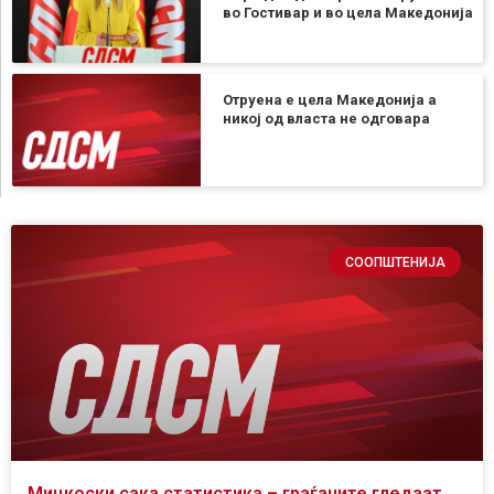
во Гостивар и во цела Македонија
Отруена е цела Македонија а
никој од власта не одговара
СООПШТЕНИЈА
Мицкоски сака статистика – граѓаните гледаат