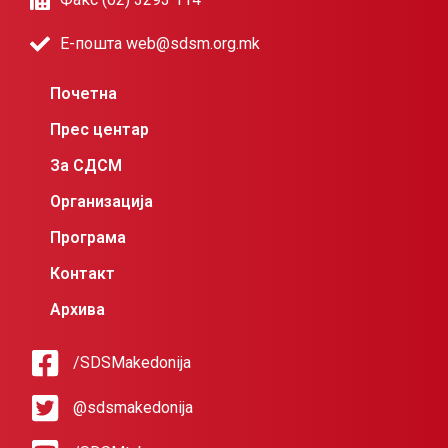
Е-пошта web@sdsm.org.mk
Почетна
Прес центар
За СДСМ
Организација
Програма
Контакт
Архива
/SDSMakedonija
@sdsmakedonija