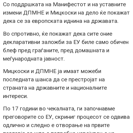
Со поддршката на Манифестот и на уставните
измени ДПМНЕ и Мицкоски на дело ќе покажат
дека се за европската иднина на државата.
Во спротивно, ќе покажат дека сите оние
декларативни заложби за ЕУ биле само обичен
блеф пред граѓаните, пред домашната и
меѓународната јавност.
Мицкоски и ДПМНЕ ја имаат можеби
последната шанса да се престројат на
страната на државните и националните
интереси.
По 17 години во чекалната, ги започнавме
преговорите со ЕУ, скриниг процесот се одвива
одлично и следно е отворање на првите