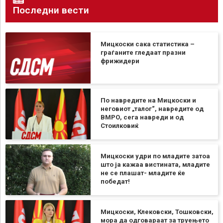
Последни вести
Мицкоски сака статистика –
граѓаните гледаат празни
фрижидери
По навредите на Мицкоски и
неговиот „талог“, навредите од
ВМРО, сега навреди и од
Стоилковиќ
Мицкоски удри по младите затоа
што ја кажаа вистината, младите
не се плашат- младите ќе
победат!
Мицкоски, Клековски, Тошковски,
мора да одговараат за труењето