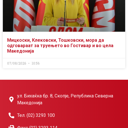
Мицкоски, Клековски, Тошковски, мора да
одговараат за труењето во Гостивар и во цела
Македонија
07/08/2026
10:56
ул. Бихаќка бр. 8, Скопје, Република Северна
Македонија
Тел. (02) 3293 100
Факс (02) 3293 114