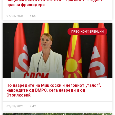
празни фрижидери
07/08/2026
15:55
ПРЕС-КОНФЕРЕНЦИИ
По навредите на Мицкоски и неговиот „талог“,
навредите од ВМРО, сега навреди и од
Стоилковиќ
07/08/2026
12:47