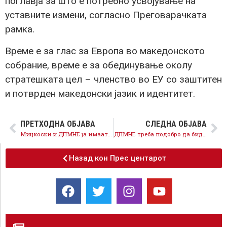
поглавја за што е потребно усвојување на
уставните измени, согласно Преговарачката
рамка.
Време е за глас за Европа во македонското
собрание, време е за обединување околу
стратешката цел – членство во ЕУ со заштитен
и потврден македонски јазик и идентитет.
ПРЕТХОДНА ОБЈАВА
СЛЕДНА ОБЈАВА
Мицкоски и ДПМНЕ ја имаат последната шанса да се престројат зад државните и национални интереси
ДПМНЕ треба подобро да биде информирана, Декларацијата за Илинден СДСМ одамна ја поднесе
Назад кон Прес центарот