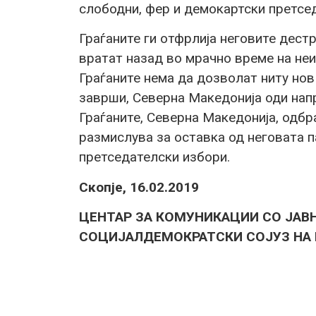
слободни, фер и демокартски претсе
Граѓаните ги отфрлија неговите дестр
вратат назад во мрачно време на неи
Граѓаните нема да дозволат ниту нов
заврши, Северна Македонија оди нап
Граѓаните, Северна Македонија, одб
размислува за оставка од неговата па
претседателски избори.
Скопје, 16.02.2019
ЦЕНТАР ЗА КОМУНИКАЦИИ СО ЈАВ
СОЦИЈАЛДЕМОКРАТСКИ СОЈУЗ НА