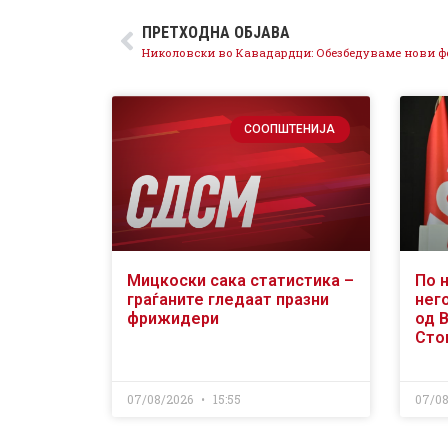
ПРЕТХОДНА ОБЈАВА
СООПШТЕНИЈА
Мицкоски сака статистика –
По 
граѓаните гледаат празни
него
фрижидери
од 
Сто
07/08/2026
15:55
07/0