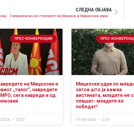
СЛЕДНА ОБЈАВА
Николовски во Кавадардци: Обезбедуваме нови фондови и програми за поддршка на младите земјоделци, се враќаат долговите кон лозарите
Силјановска по стапките на Иванов и Мицкоски, ништо не се менува во партијата на Груевски
ПРЕС-КОНФЕРЕНЦИИ
ПРЕС-КОНФЕРЕНЦ
навредите на Мицкоски и
Мицкоски удри по млад
виот „талог“, навредите
затоа што ја кажаа
ВМРО, сега навреди и од
вистината, младите не 
илковиќ
плашат- младите ќе
победат!
8/2026
12:47
07/08/2026
11:35