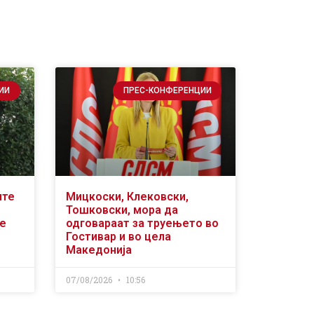
ИИ
ПРЕС-КОНФЕРЕНЦИИ
ите
Мицкоски, Клековски,
Тошковски, мора да
се
одговараат за труењето во
Гостивар и во цела
Македонија
07/08/2026
10:56