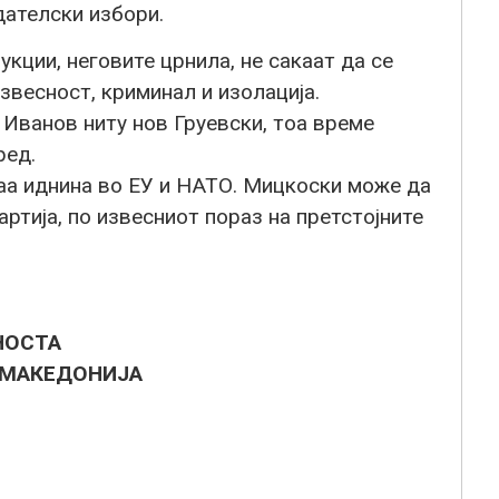
дателски избори.
укции, неговите црнила, не сакаат да се
звесност, криминал и изолација.
 Иванов ниту нов Груевски, тоа време
ред.
раа иднина во ЕУ и НАТО. Мицкоски може да
ртија, по извесниот пораз на претстојните
НОСТА
 МАКЕДОНИЈА