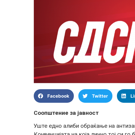
Facebook
Twitter
L
Соопштение за јавност
Уште едно алиби обраќање на антиза
Конвенцијата на која лично тој си го 