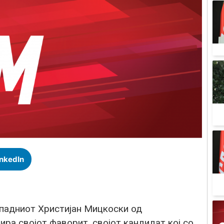
inkedIn
падниот Христијан Мицкоски од
бира својот фаворит, својот кандидат кој со