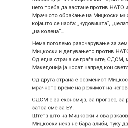
него треба да застане против НАТО и
Мрачното обраќање на Мицкоски мног
којашто се наоѓа: „чудовишта“, „џелат
„на колена“…
Нема поголемо разочарување за земј
Мицкоски и делувањето против НАТО
Од една страна се граѓаните, СДСМ, 
Македонија ја носат напред кон свет
Од друга страна е осамениот Мицкос
мрачното време на режимот на негов
СДСМ е за економија, за прогрес, за
затоа сме за ЕУ.
Штета што на Мицкоски и ова ракао
Мицкоски нека не бара алиби, туку д