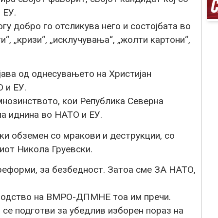
 ЕУ.
у добро го отсликува него и состојбата во
и“, „кризи“, „исклучувања“, „жолти картони“,
ава од однесувањето на Христијан
 и ЕУ.
мнозинството, кои Република Северна
ла иднина во НАТО и ЕУ.
ки обземен со мракови и деструкции, со
иот Никола Груевски.
 реформи, за безбедност. Затоа сме ЗА НАТО,
водство на ВМРО-ДПМНЕ тоа им пречи.
а се подготви за убедлив изборен пораз на