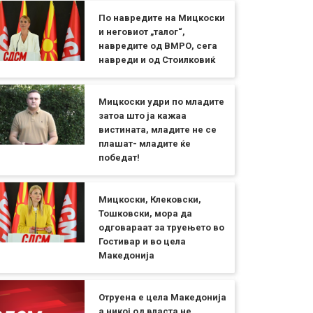
По навредите на Мицкоски
и неговиот „талог“,
навредите од ВМРО, сега
навреди и од Стоилковиќ
Мицкоски удри по младите
затоа што ја кажаа
вистината, младите не се
плашат- младите ќе
победат!
Мицкоски, Клековски,
Тошковски, мора да
одговараат за труењето во
Гостивар и во цела
Македонија
Отруена е цела Македонија
а никој од власта не