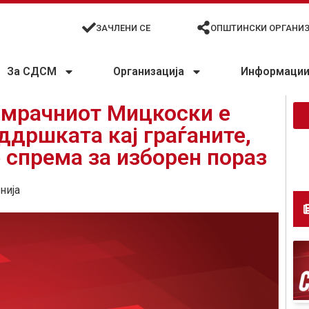
ЗАЧЛЕНИ СЕ
ОПШТИНСКИ ОРГАНИ
За СДСМ
Организација
Информации 
 мрачниот Мицкоски е
ддршката кај граѓаните,
спрема за изборен пораз
нија