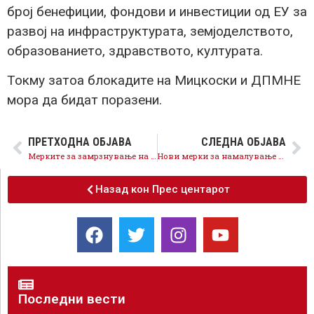
број бенефиции, фондови и инвестиции од ЕУ за
развој на инфраструктурата, земјоделството,
образованието, здравството, културата.
Токму затоа блокадите на Мицкоски и ДПМНЕ
мора да бидат поразени.
ПРЕТХОДНА ОБЈАВА
СЛЕДНА ОБЈАВА
Мерките за замрзнување на цените дадоа резултат, следи намалување на цените на пијалаците
Нови мерки за намалување на цените на соковите, пијалоците, овошјето и зеленчукот
Назад кон Прес центарот
Последни вести