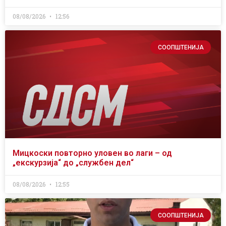
08/08/2026
12:56
СООПШТЕНИЈА
Мицкоски повторно уловен во лаги – од
„екскурзија“ до „службен дел“
08/08/2026
12:55
СООПШТЕНИЈА