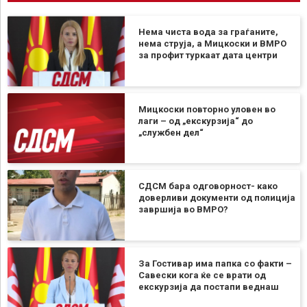
Нема чиста вода за граѓаните,
нема струја, а Мицкоски и ВМРО
за профит туркаат дата центри
Мицкоски повторно уловен во
лаги – од „екскурзија“ до
„службен дел“
СДСМ бара одговорност- како
доверливи документи од полиција
завршија во ВМРО?
За Гостивар има папка со факти –
Савески кога ќе се врати од
екскурзија да постапи веднаш