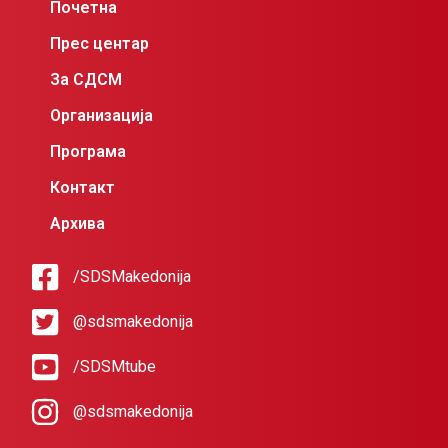
Почетна
Прес центар
За СДСМ
Организација
Програма
Контакт
Архива
/SDSMakedonija
@sdsmakedonija
/SDSMtube
@sdsmakedonija