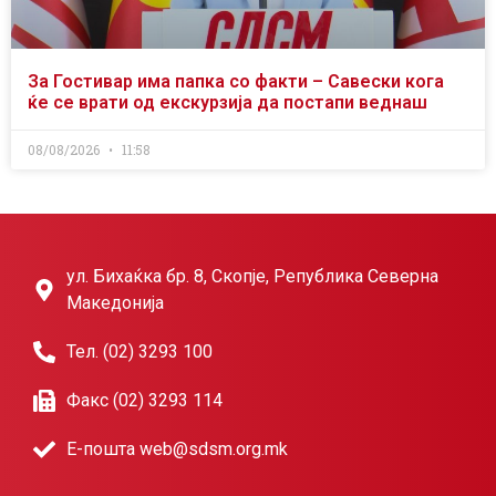
За Гостивар има папка со факти – Савески кога
ќе се врати од екскурзија да постапи веднаш
08/08/2026
11:58
ул. Бихаќка бр. 8, Скопје, Република Северна
Македонија
Тел. (02) 3293 100
Факс (02) 3293 114
Е-пошта web@sdsm.org.mk