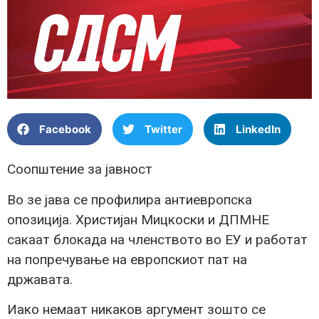
Facebook
Twitter
LinkedIn
Соопштение за јавност
Во зе јава се профилира антиевропска
опозиција. Христијан Мицкоски и ДПМНЕ
сакаат блокада на членството во ЕУ и работат
на попречување на европскиот пат на
државата.
Иако немаат никаков аргумент зошто се