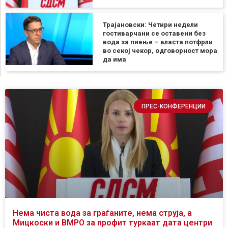
Трајановски: Четири недели
гостиварчани се оставени без
вода за пиење – власта потфрли
во секој чекор, одговорност мора
да има
ПРЕС-КОНФЕРЕНЦИИ
Нема чиста вода за граѓаните, нема струја, а
Мицкоски и ВМРО за профит туркаат дата центри