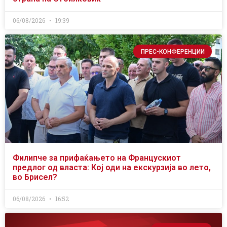
06/08/2026
19:39
ПРЕС-КОНФЕРЕНЦИИ
Филипче за прифаќањето на Францускиот
предлог од власта: Кој оди на екскурзија во лето,
во Брисел?
06/08/2026
16:52