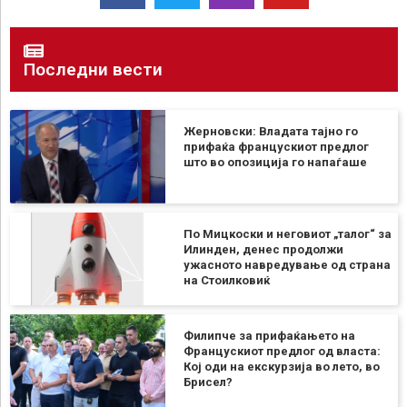
Последни вести
Жерновски: Владата тајно го
прифаќа францускиот предлог
што во опозиција го напаѓаше
По Мицкоски и неговиот „талог“ за
Илинден, денес продолжи
ужасното навредување од страна
на Стоилковиќ
Филипче за прифаќањето на
Францускиот предлог од власта:
Кој оди на екскурзија во лето, во
Брисел?