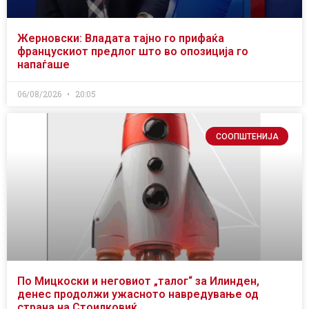
Жерновски: Владата тајно го прифаќа
францускиот предлог што во опозиција го
напаѓаше
06/08/2026
20:05
СООПШТЕНИЈА
По Мицкоски и неговиот „талог“ за Илинден,
денес продолжи ужасното навредување од
страна на Стоилковиќ