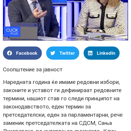
Facebook
Twitter
LinkedIn
Соопштение за јавност
Наредната година ќе имаме редовни избори,
законите и уставот ги дефинираат редовните
термини, нашиот став го следи принципот на
законодавството, еден термин за
претседателски, еден за парламентарни, рече
заменик претседателката на СДСМ, Сања