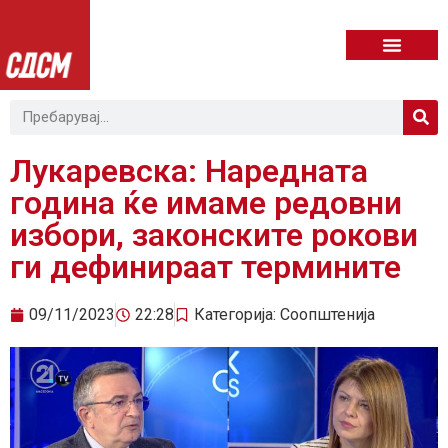
Лукаревска: Наредната
година ќе имаме редовни
избори, законските рокови
ги дефинираат термините
09/11/2023
22:28
Категорија:
Соопштенија