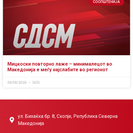
СООПШТЕНИЈА
Мицкоски повторно лаже – минималецот во
Македонија е меѓу најслабите во регионот
06/08/2026
16:51
ул. Бихаќка бр. 8, Скопје, Република Северна
Македонија