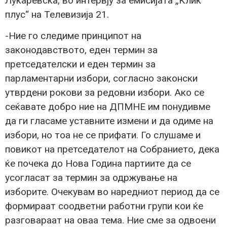
Лукаревска, во интервју за емисијата „Клик
плус“ на Телевизија 21.
-Ние го следиме принципот на
законодавството, еден термин за
претседателски и еден термин за
парламентарни избори, согласно законски
утврдени рокови за редовни избори. Ако се
сеќавате добро ние на ДПМНЕ им понудивме
да ги гласаме уставните измени и да одиме на
избори, но тоа не се прифати. Го слушаме и
повикот на претседателот на Собранието, дека
ќе почека до Нова Година партиите да се
усогласат за термин за одржување на
изборите. Очекувам во наредниот период да се
формираат соодветни работни групи кои ќе
разговараат на оваа тема. Ние сме за одвоени