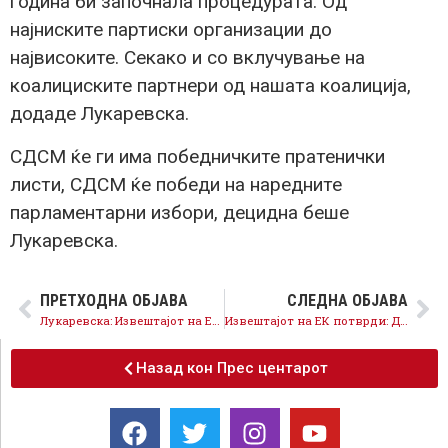
година би започнала процедурата. Од
најниските партиски организации до
највисоките. Секако и со вклучување на
коалициските партнери од нашата коалиција,
додаде Лукаревска.
СДСМ ќе ги има победничките пратенички
листи, СДСМ ќе победи на наредните
парламентарни избори, децидна беше
Лукаревска.
ПРЕТХОДНА ОБЈАВА
СЛЕДНА ОБЈАВА
Лукаревска: Извештајот на ЕК има критики за кочење на Собранието, реформските процеси треба да продолжат
Извештајот на ЕК потврди: ДПМНЕ и Мицкоски се главни кочничари
Назад кон Прес центарот