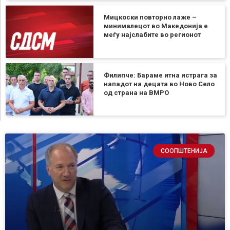
Мицкоски повторно лаже –
минималецот во Македонија е
меѓу најслабите во регионот
Филипче: Бараме итна истрага за
нападот на децата во Ново Село
од страна на ВМРО
СООПШТЕНИЈА