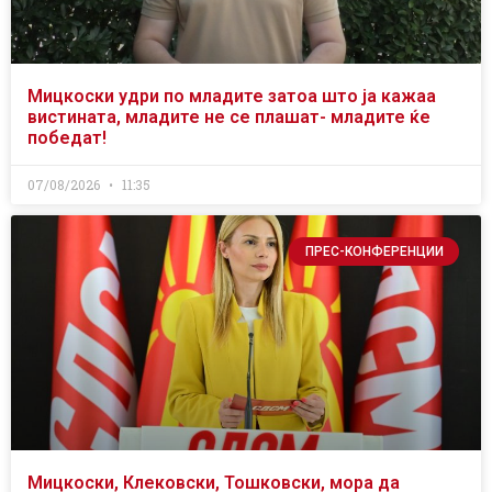
Мицкоски удри по младите затоа што ја кажаа
вистината, младите не се плашат- младите ќе
победат!
07/08/2026
11:35
ПРЕС-КОНФЕРЕНЦИИ
Мицкоски, Клековски, Тошковски, мора да