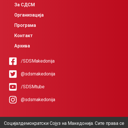
За СДСМ
Организација
Програма
Контакт
Архива
/SDSMakedonija
@sdsmakedonija
/SDSMtube
@sdsmakedonija
Социјалдемократски Сојуз на Македонија. Сите права се