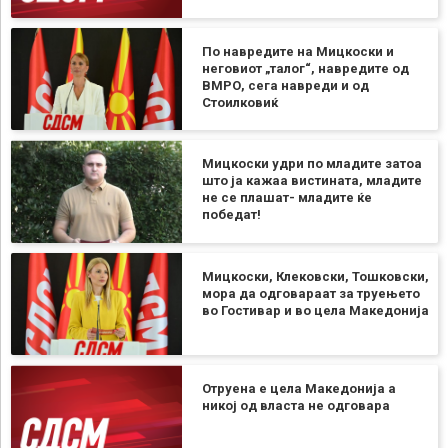
По навредите на Мицкоски и
неговиот „талог“, навредите од
ВМРО, сега навреди и од
Стоилковиќ
Мицкоски удри по младите затоа
што ја кажаа вистината, младите
не се плашат- младите ќе
победат!
Мицкоски, Клековски, Тошковски,
мора да одговараат за труењето
во Гостивар и во цела Македонија
Отруена е цела Македонија а
никој од власта не одговара