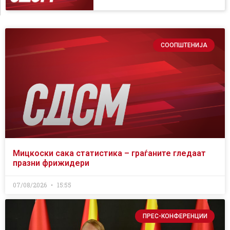
СООПШТЕНИЈА
Мицкоски сака статистика – граѓаните гледаат
празни фрижидери
07/08/2026
15:55
ПРЕС-КОНФЕРЕНЦИИ