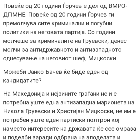
Повеќе од 20 години Ѓорчев е дел од ВМРО-
ДПМНЕ. Повеќе од 20 години Ѓорчев ги
премолчува сите криминални и погубни
политики на неговата партија. Со години
молчеше за криминалите на Груевски, денес
молчи за антидржавното и антизападното
однесување на неговиот шеф, Мицкоски.
Можеби Јанко Бачев ќе биде еден од
кандидатите?
На Македонија и нејзините граѓани не и е
потребна уште една антизападна марионета на
Никола Груевски и Христијан Мицкоски, не им е
потребен уште еден партиски полтрон кој
наместо интересите на државата ќе сее омраза
и поделби заради одбрана на злоделата и