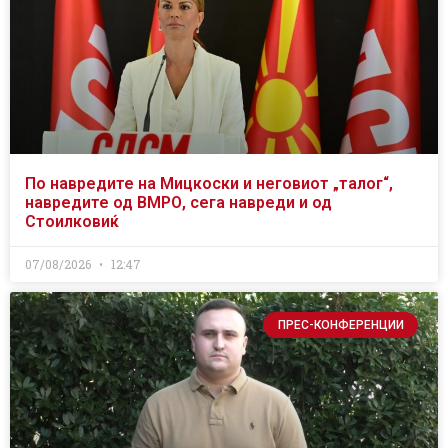
По навредите на Мицкоски и неговиот „талог“,
навредите од ВМРО, сега навреди и од
Стоилковиќ
07/08/2026
12:47
ПРЕС-КОНФЕРЕНЦИИ