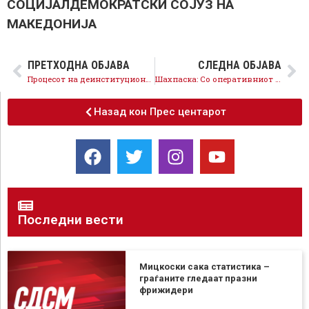
СОЦИЈАЛДЕМОКРАТСКИ СОЈУЗ НА
МАКЕДОНИЈА
ПРЕТХОДНА ОБЈАВА
СЛЕДНА ОБЈАВА
Процесот на деинституционализација дава резултати, веќе нема деца во Домот за деца без родители 11 Октомври
Шахпаска: Со оперативниот план, вработени се над 6.000 граѓани, се грижиме еднакво за сите, невработеноста се намалува
Назад кон Прес центарот
Последни вести
Мицкоски сака статистика –
граѓаните гледаат празни
фрижидери