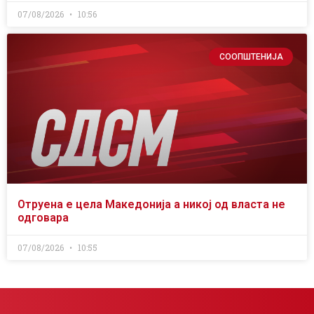
07/08/2026
10:56
СООПШТЕНИЈА
Отруена е цела Македонија а никој од власта не
одговара
07/08/2026
10:55