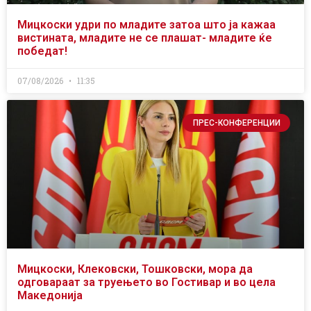
Мицкоски удри по младите затоа што ја кажаа
вистината, младите не се плашат- младите ќе
победат!
07/08/2026
11:35
ПРЕС-КОНФЕРЕНЦИИ
Мицкоски, Клековски, Тошковски, мора да
одговараат за труењето во Гостивар и во цела
Македонија