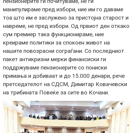
пензионерите ги почитуваме, не ги
манипулираме пред избори, ние им го даваме
тоа што им е заслужено за пристојна старост и
навреме, не пред избори. Од првиот ден откако
сум премиер така функционираме, ние
креираме политики за спокоен живот на
нашите повозрасни сограѓани. Со последниот
пакет антикризни мерки финансиски ги
поддржуваме пензионерите со пониски
примања и добиваат и до 15.000 денари, рече
претседателот на СДСМ, Димитар Ковачевски
на трибината Повеќе за сите во Кочани.