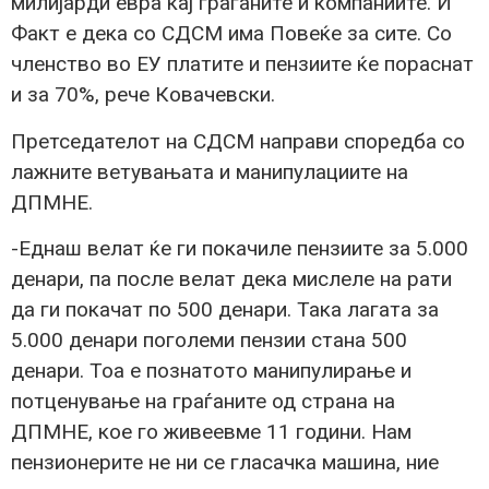
милијарди евра кај граѓаните и компаниите. И
Факт е дека со СДСМ има Повеќе за сите. Со
членство во ЕУ платите и пензиите ќе пораснат
и за 70%, рече Ковачевски.
Претседателот на СДСМ направи споредба со
лажните ветувањата и манипулациите на
ДПМНЕ.
-Еднаш велат ќе ги покачиле пензиите за 5.000
денари, па после велат дека мислеле на рати
да ги покачат по 500 денари. Така лагата за
5.000 денари поголеми пензии стана 500
денари. Тоа е познатото манипулирање и
потценување на граѓаните од страна на
ДПМНЕ, кое го живеевме 11 години. Нам
пензионерите не ни се гласачка машина, ние