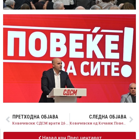
ПРЕТХОДНА ОБЈАВА
СЛЕДНА ОБЈАВА
Ковачевски: СДСМ врати 2,6 милиони евра назад кај граѓаните, досега тоа не се случило
Ковачевски од Кочани: Повеќе за сите е мерката за поддршка на учениците до 10.800 денари
Назад кон Прес центарот