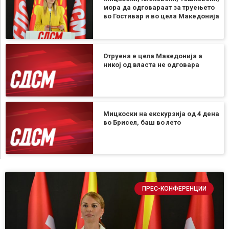
мора да одговараат за труењето
во Гостивар и во цела Македонија
Отруена е цела Македонија а
никој од власта не одговара
Мицкоски на екскурзија од 4 дена
во Брисел, баш во лето
ПРЕС-КОНФЕРЕНЦИИ