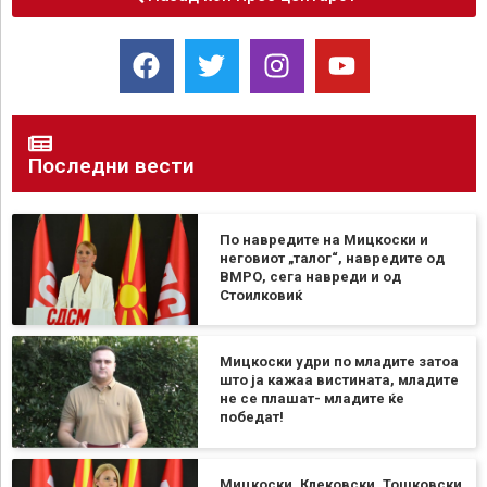
Последни вести
По навредите на Мицкоски и
неговиот „талог“, навредите од
ВМРО, сега навреди и од
Стоилковиќ
Мицкоски удри по младите затоа
што ја кажаа вистината, младите
не се плашат- младите ќе
победат!
Мицкоски, Клековски, Тошковски,