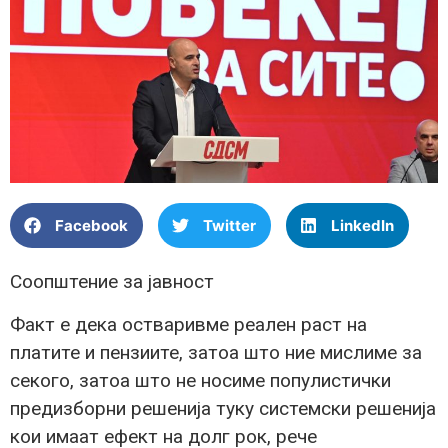
Facebook
Twitter
LinkedIn
Соопштение за јавност
Факт е дека остваривме реален раст на
платите и пензиите, затоа што ние мислиме за
секого, затоа што не носиме популистички
предизборни решенија туку системски решенија
кои имаат ефект на долг рок, рече