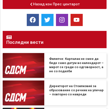
Назад кон Прес центарот
Последни вести
Филипче: Карпалак не смее да
биде само датум во календарот –
мирот се гради со одговорност, а
не со поделби
Директорот на Стоилковиќ за
образование со речник на уличар
– повторно со навреди