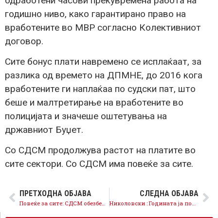
одработени часови прекувремена работа на
годишно ниво, како гарантирано право на
вработените во МВР согласно Колективниот
договор.
Сите бонус плати навремено се исплаќаат, за
разлика од времето на ДПМНЕ, до 2016 кога
вработените ги наплаќаа по судски пат, што
беше и малтретирање на вработените во
полицијата и значеше оштетувања на
државниот Буџет.
Со СДСМ продолжува растот на платите во
сите сектори. Со СДСМ има повеќе за сите.
ПРЕТХОДНА ОБЈАВА
СЛЕДНА ОБЈАВА
Повеќе за сите: СДСМ обезбеди поголеми плати за војниците за 100% а на полицајците за 35%
Николовски : Годината ја почнавме со пониска цена на струјата за 5%, а во време на криза ја вративме и евтината тарифа