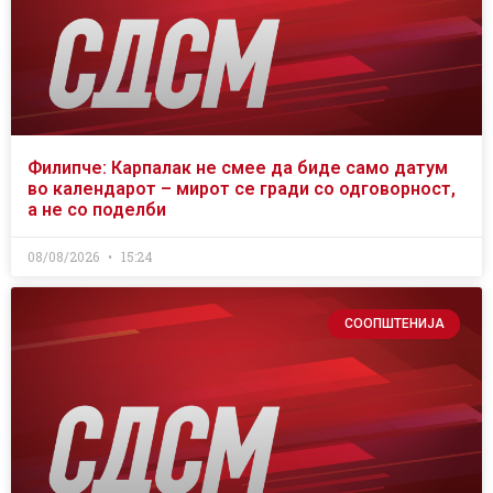
Филипче: Карпалак не смее да биде само датум
во календарот – мирот се гради со одговорност,
а не со поделби
08/08/2026
15:24
СООПШТЕНИЈА