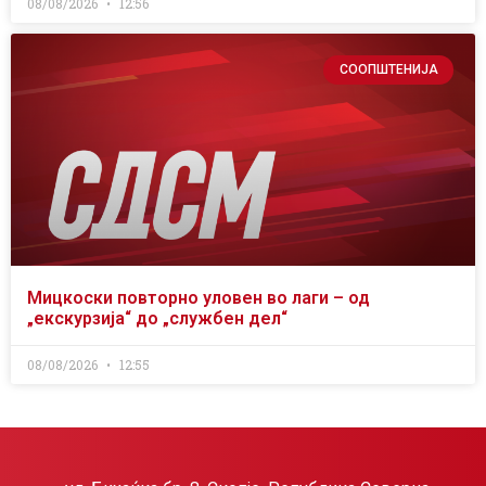
08/08/2026
12:56
СООПШТЕНИЈА
Мицкоски повторно уловен во лаги – од
„екскурзија“ до „службен дел“
08/08/2026
12:55