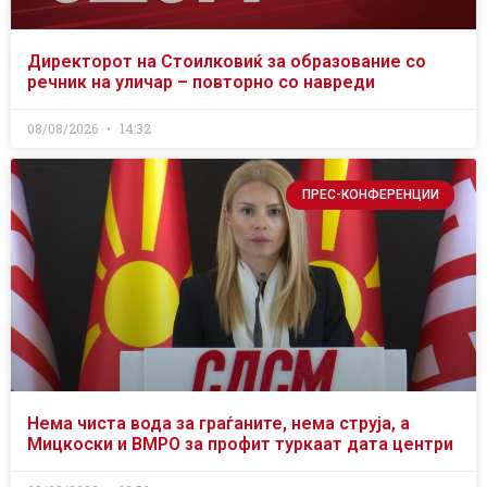
Директорот на Стоилковиќ за образование со
речник на уличар – повторно со навреди
08/08/2026
14:32
ПРЕС-КОНФЕРЕНЦИИ
Нема чиста вода за граѓаните, нема струја, а
Мицкоски и ВМРО за профит туркаат дата центри