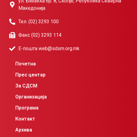
ул. Бихаќка бр. 8, Скопје, Република Северна
Македонија
Тел. (02) 3293 100
Факс (02) 3293 114
Е-пошта web@sdsm.org.mk
Почетна
Прес центар
За СДСМ
Организација
Програма
Контакт
Архива