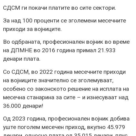
СДСМ ги покачи платите во сите сектори.
За над 100 проценти се зголемени месечните
приходи за војниците.
Во одбраната, професионален војник во време
на ДПМНЕ во 2016 година примал 21.933
денари плата.
Со СДСМ, во 2022 година месечните приходи
на војниците значително се зголемуваат,
особено со законското решение на исплата на
месечна станарина за сите – и изнесуваат над
36.000 денари!
Од 2023 година, професионален војник добива
уште поголем месечен приход, вкупно 45.979
денари, односно плата од 35.015 денари, плус