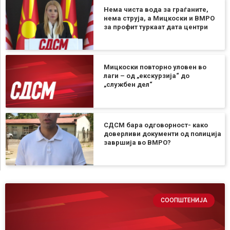
Нема чиста вода за граѓаните,
нема струја, а Мицкоски и ВМРО
за профит туркаат дата центри
Мицкоски повторно уловен во
лаги – од „екскурзија“ до
„службен дел“
СДСМ бара одговорност- како
доверливи документи од полиција
завршија во ВМРО?
СООПШТЕНИЈА