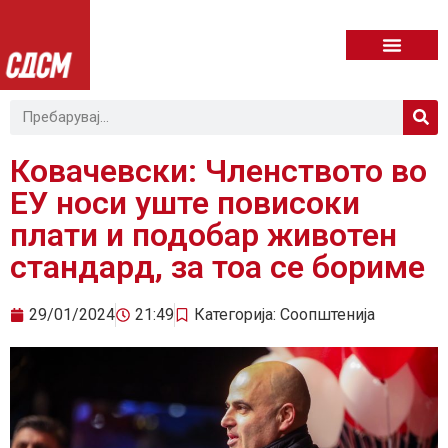
Ковачевски: Членството во
ЕУ носи уште повисоки
плати и подобар животен
стандард, за тоа се бориме
29/01/2024
21:49
Категорија:
Соопштенија