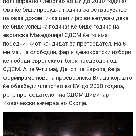
полноправно членство во ЕУ до 2030 година!
Ова ќе биде пресудна година за остварување
на оваа државничка цел и јас ви ветувам дека
ќе биде успешна година! Ќе биде година на
европска Македонија! СДСМ ќе го има
победничкиот кандидат за претседател. На 8
ми мај, на слободни, фер и демократски избори
ќе победи европскиот блок предводен од
СДСМ. А на 9-ти мај, Денот на Европа, ќе ја
формираме новата проевропска Влада којашто
ќе обезбеди членство во ЕУ до 2030 година,
рече претседателот на СДСМ Димитар
Ковачевски вечерва во Скопје.