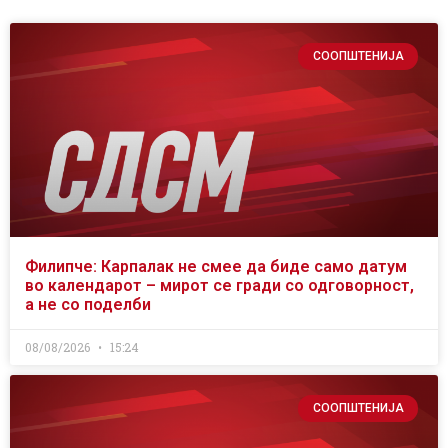
СООПШТЕНИЈА
Филипче: Карпалак не смее да биде само датум
во календарот – мирот се гради со одговорност,
а не со поделби
08/08/2026
15:24
СООПШТЕНИЈА