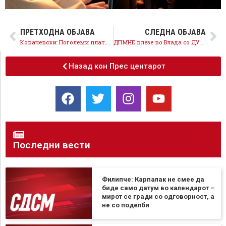
ПРЕТХОДНА ОБЈАВА
СЛЕДНА ОБЈАВА
Ковачевски: Поголеми плати, пензии, инвестиции, СДСМ има подобар резултат од ДПМНЕ на секое поле
ДПМНЕ влезе во Влада со ДУИ, пишман аџија Мицкоски се загуби
Назад кон Прес центарот
Последни вести
Филипче: Карпалак не смее да
биде само датум во календарот –
мирот се гради со одговорност, а
не со поделби