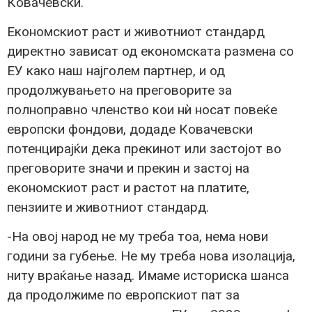
Ковачевски.
Економскиот раст и животниот стандард
директно зависат од економската размена со
ЕУ како наш најголем партнер, и од
продолжувањето на преговорите за
полноправно членство кои нѝ носат повеќе
европски фондови, додаде Ковачевски
потенцирајќи дека прекинот или застојот во
преговорите значи и прекин и застој на
економскиот раст и растот на платите,
пензиите и животниот стандард.
-На овој народ не му треба тоа, нема нови
години за губење. Не му треба нова изолација,
ниту враќање назад. Имаме историска шанса
да продолжиме по европскиот пат за