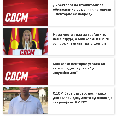
Директорот на Стоилковиќ за
образование со речник на уличар
– повторно со навреди
Нема чиста вода за граѓаните,
нема струја, а Мицкоски и ВМРО
за профит туркаат дата центри
Мицкоски повторно уловен во
лаги – од „екскурзија“ до
„службен дел“
СДСМ бара одговорност- како
доверливи документи од полиција
завршија во ВМРО?