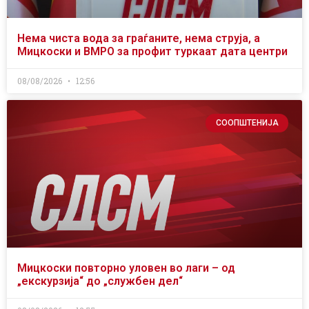
Нема чиста вода за граѓаните, нема струја, а
Мицкоски и ВМРО за профит туркаат дата центри
08/08/2026
12:56
СООПШТЕНИЈА
Мицкоски повторно уловен во лаги – од
„екскурзија“ до „службен дел“