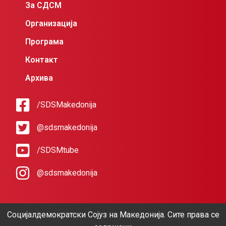
За СДСМ
Организација
Програма
Контакт
Архива
/SDSMakedonija
@sdsmakedonija
/SDSMtube
@sdsmakedonija
Социјалдемократски Сојуз на Македонија. Сите права се