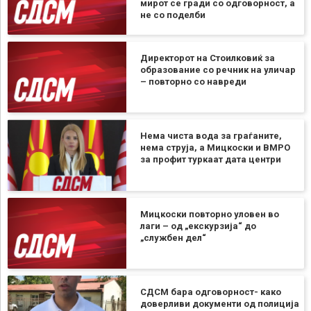
мирот се гради со одговорност, а
не со поделби
Директорот на Стоилковиќ за
образование со речник на уличар
– повторно со навреди
Нема чиста вода за граѓаните,
нема струја, а Мицкоски и ВМРО
за профит туркаат дата центри
Мицкоски повторно уловен во
лаги – од „екскурзија“ до
„службен дел“
СДСМ бара одговорност- како
доверливи документи од полиција