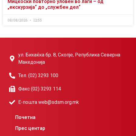
Мицкоски повторно уловен во лаги – од
„екскурзија“ до „службен дел“
08/08/2026
12:55
ул. Бихаќка бр. 8, Скопје, Република Северна
Македонија
Тел. (02) 3293 100
Факс (02) 3293 114
Е-пошта web@sdsm.org.mk
Почетна
Прес центар