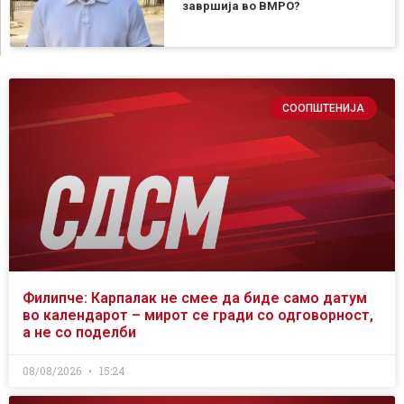
завршија во ВМРО?
СООПШТЕНИЈА
Филипче: Карпалак не смее да биде само датум
во календарот – мирот се гради со одговорност,
а не со поделби
08/08/2026
15:24