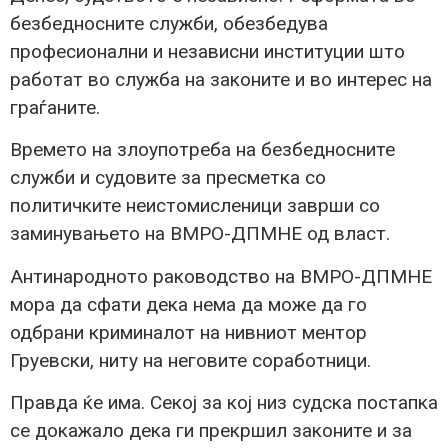
безбедносните служби, обезбедува
професионални и независни институции што
работат во служба на законите и во интерес на
граѓаните.
Времето на злоупотреба на безбедносните
служби и судовите за пресметка со
политичките неистомисленици заврши со
заминувањето на ВМРО-ДПМНЕ од власт.
Антинародното раководство на ВМРО-ДПМНЕ
мора да сфати дека нема да може да го
одбрани криминалот на нивниот ментор
Груевски, ниту на неговите соработници.
Правда ќе има. Секој за кој низ судска постапка
се докажало дека ги прекршил законите и за