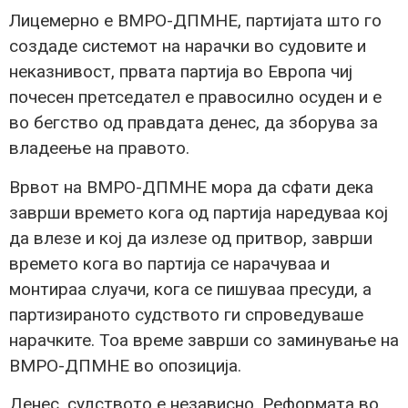
Лицемерно е ВМРО-ДПМНЕ, партијата што го
создаде системот на нарачки во судовите и
неказнивост, првата партија во Европа чиј
почесен претседател е правосилно осуден и е
во бегство од правдата денес, да зборува за
владеење на правото.
Врвот на ВМРО-ДПМНЕ мора да сфати дека
заврши времето кога од партија наредуваа кој
да влезе и кој да излезе од притвор, заврши
времето кога во партија се нарачуваа и
монтираа слуачи, кога се пишуваа пресуди, а
партизираното судството ги спроведуваше
нарачките. Тоа време заврши со заминување на
ВМРО-ДПМНЕ во опозиција.
Денес, судството е независно. Реформата во