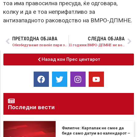
тоа има правосилна пресуда, ќе одговара,
колку и да е тоа неприфатливо за
антизападното раководство на ВМРО-ДПМНЕ.
ПРЕТХОДНА ОБЈАВА
СЛЕДНА ОБЈАВА
Обезбедуваме повеќе пари за граѓаните, раст на платите, социјална праведност, намалена невработеност и растечка економија
11 години ВМРО-ДПМНЕ не водеше сметка за студентите, Владата предводена од СДСМ континуирано вложува во унапредување на образованието
Назад кон Прес центарот
Последни вести
Филипче: Карпалак не смее да
биде само датум во календарот –