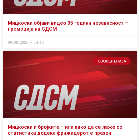
Мицкоски објави видео 35 години независност –
промоција на СДСМ
09/08/2026
14:40
СООПШТЕНИЈА
Мицкоски и бројките – или како да се лаже со
статистика додека фрижидерот е празен