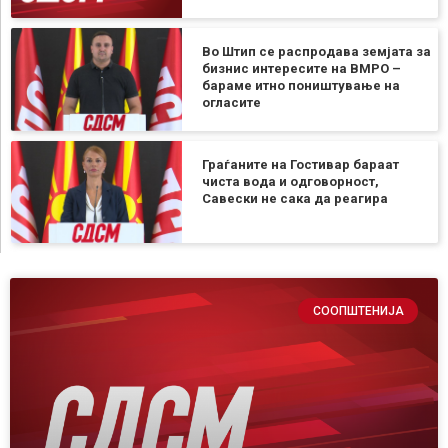
Во Штип се распродава земјата за
бизнис интересите на ВМРО –
бараме итно поништување на
огласите
Граѓаните на Гостивар бараат
чиста вода и одговорност,
Савески не сака да реагира
СООПШТЕНИЈА