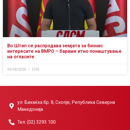
Во Штип се распродава земјата за бизнис
интересите на ВМРО – бараме итно поништување
на огласите
09/08/2026
13:01
ул. Бихаќка бр. 8, Скопје, Република Северна
Македонија
Тел. (02) 3293 100