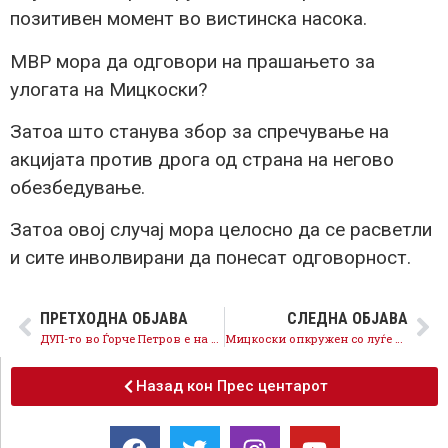
позитивен момент во вистинска насока.
МВР мора да одговори на прашањето за
улогата на Мицкоски?
Затоа што станува збор за спречување на
акцијата против дрога од страна на негово
обезбедување.
Затоа овој случај мора целосно да се расветли
и сите инволвирани да понесат одговорност.
ПРЕТХОДНА ОБЈАВА
СЛЕДНА ОБЈАВА
ДУП-то во Ѓорче Петров е на директна штета на граѓаните на Карпош
Мицкоски опкружен со луѓе поврзани со скандали со дрога
Назад кон Прес центарот