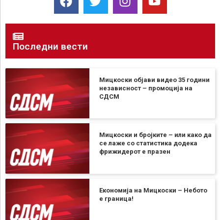
Последни вести
Мицкоски објави видео 35 години
независност – промоција на
СДСМ
Мицкоски и бројките – или како да
се лаже со статистика додека
фрижидерот е празен
Економија на Мицкоски – Небото
е граница!