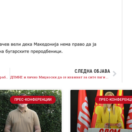
СЛЕДНА ОБЈАВА
Сликата на Силјановска со Ковачев потврда за соработката на македонското и бугарското ВМРО
ДПМНЕ и лично Мицкоски да се извинат за сите лаги за трагичниот случај со малата Вања
ПРЕС-КОНФЕРЕНЦИИ
ПРЕС-КОНФЕРЕНЦ