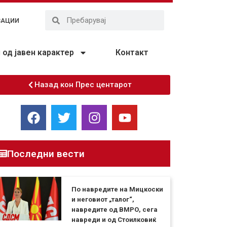
ЗАЦИИ
од јавен карактер
Контакт
Назад кон Прес центарот
Последни вести
По навредите на Мицкоски
и неговиот „талог“,
навредите од ВМРО, сега
навреди и од Стоилковиќ