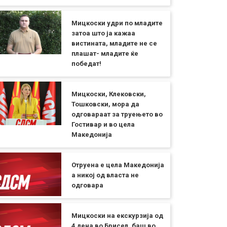
Мицкоски удри по младите
затоа што ја кажаа
вистината, младите не се
плашат- младите ќе
победат!
Мицкоски, Клековски,
Тошковски, мора да
одговараат за труењето во
Гостивар и во цела
Македонија
Отруена е цела Македонија
а никој од власта не
одговара
Мицкоски на екскурзија од
4 дена во Брисел, баш во