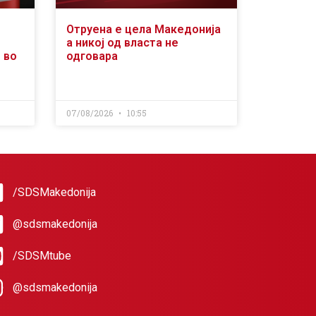
Отруена е цела Македонија
а никој од власта не
 во
одговара
07/08/2026
10:55
/SDSMakedonija
@sdsmakedonija
/SDSMtube
@sdsmakedonija