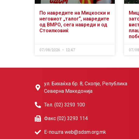
По навредите на Мицкоски и
Миц
неговиот „талог“, навредите
зат
од ВМРО, сега навреди и од
вис
Стоилковиќ
пла
поб
07/08/2026
12:47
07/0
ул. Бихаќка бр. 8, Скопје, Република
Северна Македонија
Тел. (02) 3293 100
Факс (02) 3293 114
Е-пошта web@sdsm.org.mk