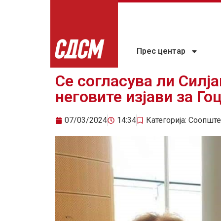
Прес центар
Се согласува ли Силја
неговите изјави за Го
07/03/2024
14:34
Категорија:
Соопште