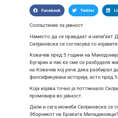
Facebook
Twitter
L
Соопштение за јавност
Наместо да се правдаат и напаѓаат 
Силјановска се согласува со изјавит
Ковачев пред 5 години на Македонија
Бугарин и пак ќе сме се разбуделе жи
на Ковачев кој рече дека разбирал д
фалсификувана историја, исто пред 5
Која изјава точно ја поттикнало Силј
промовира во јавност.
Дали и сега можеби Силјановска се с
Зборникот на Браќата Миладиновци