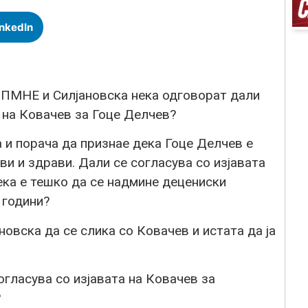
inkedIn
ДПМНЕ и Силјановска нека одговорат дали
е на Ковачев за Гоце Делчев?
 и порача да признае дека Гоце Делчев е
ви и здрави. Дали се согласува со изјавата
ека е тешко да се надмине децениски
 години?
ановска да се слика со Ковачев и истата да ја
огласува со изјавата на Ковачев за
?