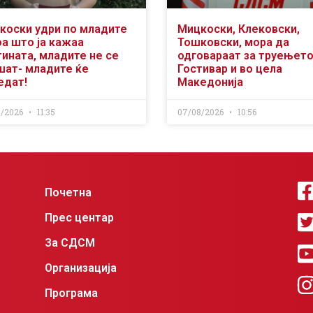
коски удри по младите
Мицкоски, Клековски,
оа што ја кажаа
Тошковски, мора да
тината, младите не се
одговараат за труењето
шат- младите ќе
Гостивар и во цела
едат!
Македонија
8/2026
11:35
07/08/2026
10:56
Почетна
Прес центар
За СДСМ
Организација
Програма