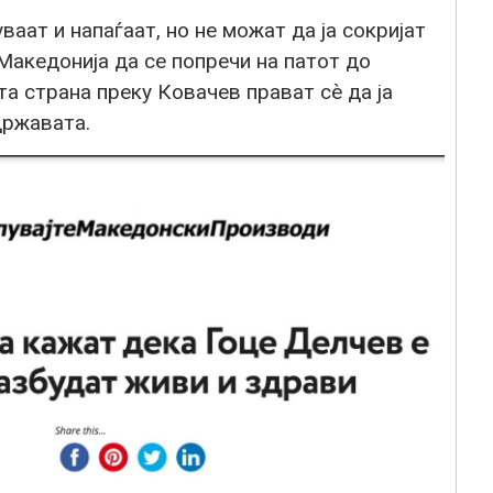
аат и напаѓаат, но не можат да ја сокријат
 Македонија да се попречи на патот до
та страна преку Ковачев прават сѐ да ја
државата.