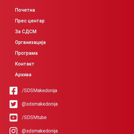
Почетна
Прес центар
За СДСМ
Организација
Програма
Контакт
Архива
/SDSMakedonija
@sdsmakedonija
/SDSMtube
@sdsmakedonija