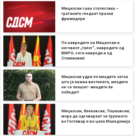
Мицкоски сака статистика –
граѓаните гледаат празни
фрижидери
По навредите на Мицкоски и
неговиот „талог“, навредите од
ВМРО, сега навреди и од
Стоилковиќ
Мицкоски удри по младите затоа
што ја кажаа вистината, младите
не се плашат- младите ќе
победат!
Мицкоски, Клековски, Тошковски,
мора да одговараат за труењето
во Гостивар и во цела Македонија