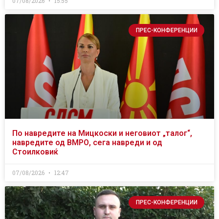
07/08/2026
15:55
ПРЕС-КОНФЕРЕНЦИИ
По навредите на Мицкоски и неговиот „талог“,
навредите од ВМРО, сега навреди и од
Стоилковиќ
07/08/2026
12:47
ПРЕС-КОНФЕРЕНЦИИ