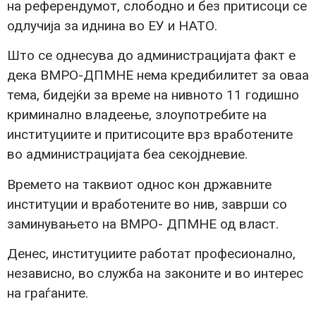
на референдумот, слободно и без притисоци се
одлучија за иднина во ЕУ и НАТО.
Што се однесува до администрацијата факт е
дека ВМРО-ДПМНЕ нема кредибилитет за оваа
тема, бидејќи за време на нивното 11 годишно
криминално владеење, злоупотребите на
институциите и притисоците врз вработените
во администрацијата беа секојдневие.
Времето на таквиот однос кон државните
институции и вработените во нив, заврши со
заминувањето на ВМРО- ДПМНЕ од власт.
Денес, институциите работат професионално,
независно, во служба на законите и во интерес
на граѓаните.