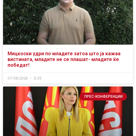
Мицкоски удри по младите затоа што ја кажаа
вистината, младите не се плашат- младите ќе
победат!
07/08/2026
11:35
ПРЕС-КОНФЕРЕНЦИИ