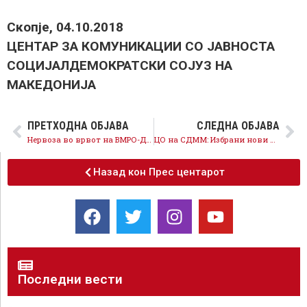
Скопје, 04.10.2018
ЦЕНТАР ЗА КОМУНИКАЦИИ СО ЈАВНОСТА
СОЦИЈАЛДЕМОКРАТСКИ СОЈУЗ НА
МАКЕДОНИЈА
ПРЕТХОДНА ОБЈАВА
СЛЕДНА ОБЈАВА
Нервоза во врвот на ВМРО-ДПМНЕ, заглавени во барањето амнестија за Груевски прогласија над 600.000 граѓани за нерелевантни
ЦО на СДММ: Избрани нови органи, европска младина ги продолжуваат процесите на создавање квалитетни младински и европски политики
Назад кон Прес центарот
Последни вести