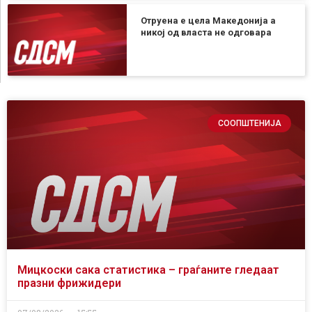
Отруена е цела Македонија а
никој од власта не одговара
СООПШТЕНИЈА
Мицкоски сака статистика – граѓаните гледаат
празни фрижидери