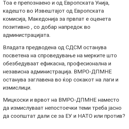
Тоа е препознаено и од Европската Унија,
кадешто во Извештајот од Европската
комисија, Македонија за првпат е оценета
позитивно , со добар напредок во
администрацијата.
Владата предводена од СДСМ останува
посветена на спроведување на мерките што
обезбедуваат ефикасна, професионална и
независна администрација. ВМРО-ДПМНЕ
останува заглавена во ќор сокакот на лаги и
измислици.
Мицкоски и врвот на ВМРО-ДПМНЕ наместо
да измислуваат непостоечки теми треба јасно
да соопштат дали се за ЕУ и НАТО или против?