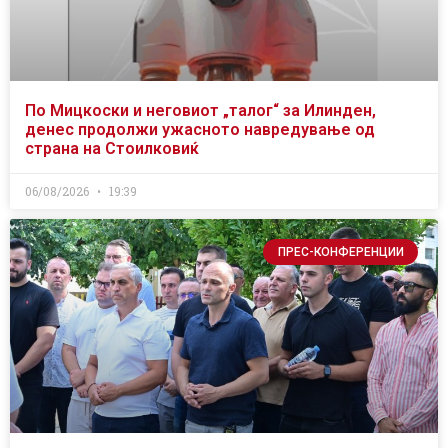
По Мицкоски и неговиот „талог“ за Илинден,
денес продолжи ужасното навредување од
страна на Стоилковиќ
06/08/2026
19:39
ПРЕС-КОНФЕРЕНЦИИ