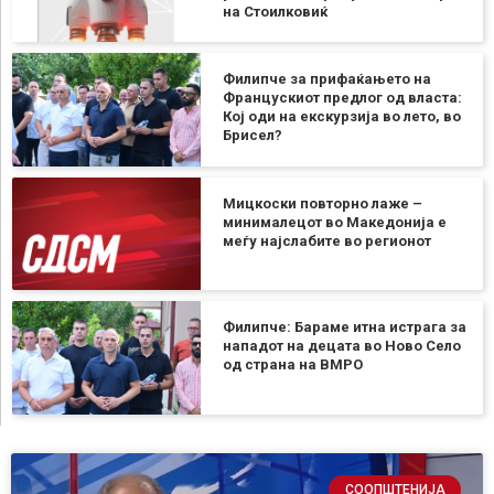
на Стоилковиќ
Филипче за прифаќањето на
Францускиот предлог од власта:
Кој оди на екскурзија во лето, во
Брисел?
Мицкоски повторно лаже –
минималецот во Македонија е
меѓу најслабите во регионот
Филипче: Бараме итна истрага за
нападот на децата во Ново Село
од страна на ВМРО
СООПШТЕНИЈА