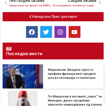
ПРЕТХОДНА ОБЈАВА
СЛЕДНА ОБЈАВА
Нервозата во врвот на ВМРО-ДПМНЕ кулминира со крајно потценување на граѓаните, за нив 600 илјади граѓани се нерелевантни
Костадинов гостин во Само вистина на Канал 5 телевизија
Назад кон Прес центарот
Последни вести
Жерновски: Владата тајно го
прифаќа францускиот предлог
што во опозиција го напаѓаше
По Мицкоски и неговиот „талог“ за
Илинден, денес продолжи
ужасното навредување од страна