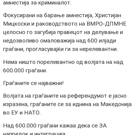
амнестија за криминалот.
Фокусирани на барање амнестија, Христијан
Мицкоски и раководството на ВМРО-ДПМНЕ
целосно го загубија правецот на делување и
недозволиво омаловажија над 600 илјади
граѓани, прогласувајќи ги за нерелевантни.
Нема ништо порелевантно од волјата на над
600.000 граѓани.
Граѓаните се најважни!
Волјата на граѓаните на реферeндумот е јасно
изразена, граѓаните се за иднина на Македонија
во ЕУ и НАТО.
Над 600.000 граѓани кажаа дека се ЗА
напредок и интеграција.