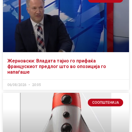
Жерновски: Владата тајно го прифаќа
францускиот предлог што во опозиција го
напаѓаше
06/08/2026
20:05
СООПШТЕНИЈА