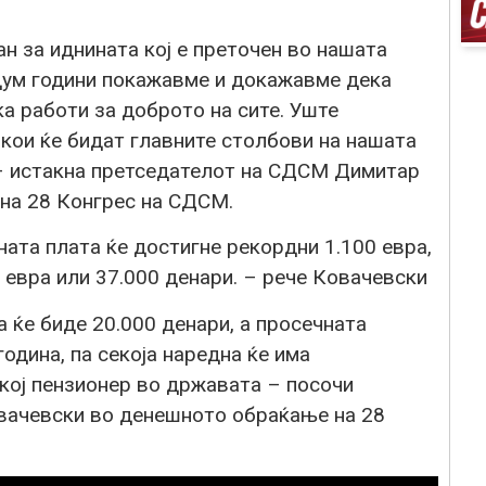
ан за иднината кој е преточен во нашата
дум години покажавме и докажавме дека
а работи за доброто на сите. Уште
 кои ќе бидат главните столбови на нашата
 – истакна претседателот на СДСМ Димитар
на 28 Конгрес на СДСМ.
ата плата ќе достигне рекордни 1.100 евра,
 евра или 37.000 денари. – рече Ковачевски
 ќе биде 20.000 денари, а просечната
година, па секоја наредна ќе има
кој пензионер во државата – посочи
ачевски во денешното обраќање на 28