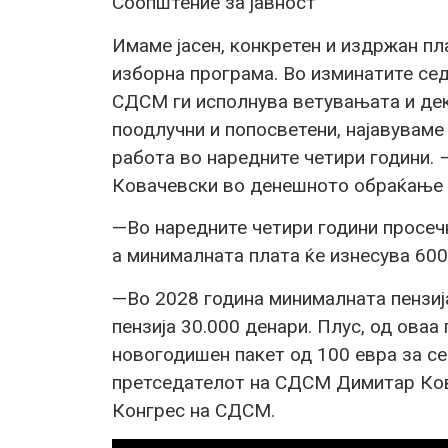
Соопштение за јавност
Имаме јасен, конкретен и издржан пл
изборна програма. Во изминатите се
СДСМ ги исполнува ветувањата и дек
поодлучни и попосветени, најавуваме
работа во наредните четири години.
Ковачевски во денешното обраќање 
—Во наредните четири години просечн
а минималната плата ќе изнесува 600
—Во 2028 година минималната пензија
пензија 30.000 денари. Плус, од оваа 
новогодишен пакет од 100 евра за се
претседателот на СДСМ Димитар Ков
Конгрес на СДСМ.