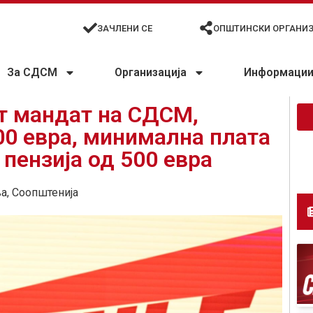
ЗАЧЛЕНИ СЕ
ОПШТИНСКИ ОРГАНИ
За СДСМ
Организација
Информации 
т мандат на СДСМ,
00 евра, минимална плата
 пензија од 500 евра
ња
,
Соопштенија