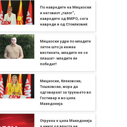
По навредите на Мицкоски
и неговиот „талог“,
навредите од ВМРО, сега
навреди и од Стоилковиќ
Мицкоски удри по младите
затоа што ја кажаа
вистината, младите не се
плашат- младите ќе
победат!
Мицкоски, Клековски,
Тошковски, мора да
одговараат за труењето во
Гостивар и во цела
Македонија
Отруена е цела Македонија
а никој од власта не