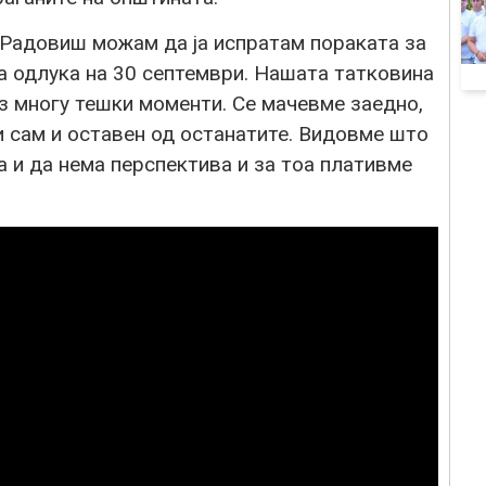
 Радовиш можам да ја испратам пораката за
а одлука на 30 септември. Нашата татковина
из многу тешки моменти. Се мачевме заедно,
и сам и оставен од останатите. Видовме што
 и да нема перспектива и за тоа плативме