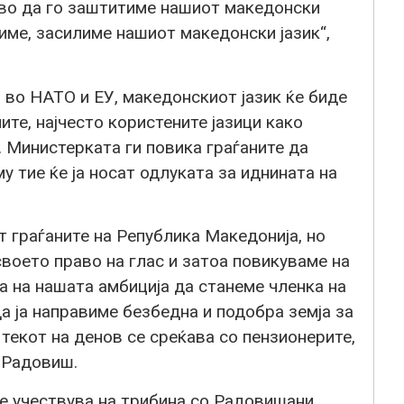
иво да го заштитиме нашиот македонски
име, засилиме нашиот македонски јазик“,
 во НАТО и ЕУ, македонскиот јазик ќе биде
ите, најчесто користените јазици како
. Министерката ги повика граѓаните да
 тие ќе ја носат одлуката за иднината на
т граѓаните на Република Македонија, но
своето право на глас и затоа повикуваме на
 на нашата амбиција да станеме членка на
 ја направиме безбедна и подобра земја за
 текот на денов се среќава со пензионерите,
д Радовиш.
е учествува на трибина со Радовишани.