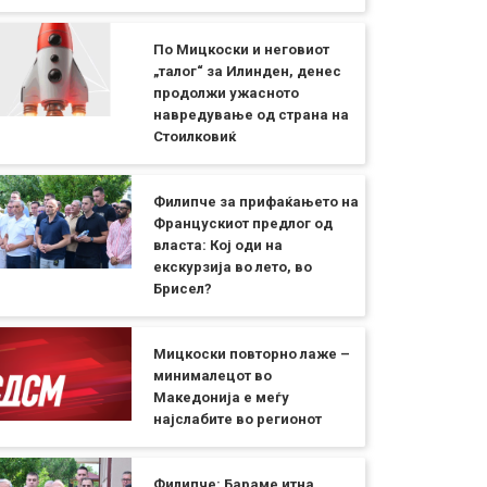
По Мицкоски и неговиот
„талог“ за Илинден, денес
продолжи ужасното
навредување од страна на
Стоилковиќ
Филипче за прифаќањето на
Францускиот предлог од
власта: Кој оди на
екскурзија во лето, во
Брисел?
Мицкоски повторно лаже –
минималецот во
Македонија е меѓу
најслабите во регионот
Филипче: Бараме итна