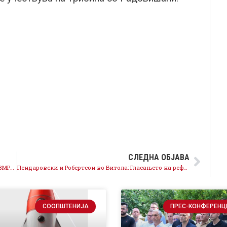
СЛЕДНА ОБЈАВА
Граѓаните се определија ЗА европска Македонија, ВМРО-ДПМНЕ да излезе од матрицата на поделби и да се вклучи во процесот за ЕУ и НАТО
Пендаровски и Робертсон во Битола: Гласањето на рефереднумот е императив, време е за Македонија, да биде дел од ЕУ и НАТО
СООПШТЕНИЈА
ПРЕС-КОНФЕРЕНЦ