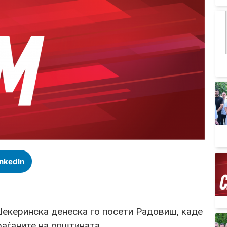
inkedIn
екеринска денеска го посети Радовиш, каде
раѓаните на општината.