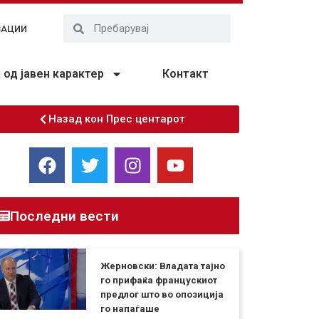
ЗАЦИИ
од јавен карактер
Контакт
Назад кон Прес центарот
Последни вести
Жерновски: Владата тајно
го прифаќа францускиот
предлог што во опозиција
го напаѓаше