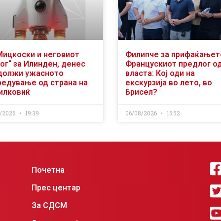
Мицкоски и неговиот
Филипче за прифаќањет
ог“ за Илинден, денес
Францускиот предлог о
должи ужасното
власта: Кој оди на
редување од страна на
екскурзија во лето, во
илковиќ
Брисел?
/2026
19:39
06/08/2026
16:52
Почетна
Прес центар
За СДСМ