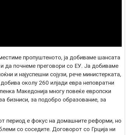
оместиме пропуштеното, ја добиваме шансата
и да почнеме преговори со ЕУ. Ја добиваме
оќни и најуспешни сојузи, рече министерката,
 добива околу 260 илјади евра неповратни
 членка Македонија многу повеќе европски
за бизниси, за подобро образование, за
от период е фокус на домашните реформи, но
леми со соседите. Договорот со Грција ни