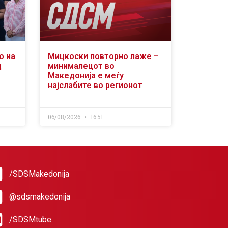
о на
Мицкоски повторно лаже –
д
минималецот во
Македонија е меѓу
најслабите во регионот
06/08/2026
16:51
/SDSMakedonija
@sdsmakedonija
/SDSMtube