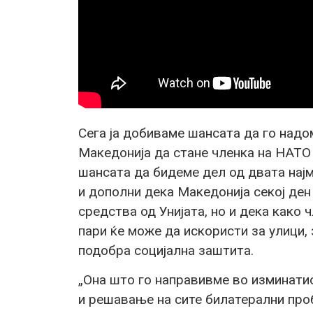
Сега ја добиваме шансата да го над
Македонија да стане членка на НАТО 
шансата да бидеме дел од двата најм
и дополни дека Македонија секој ден
средства од Унијата, но и дека како
пари ќе може да искористи за улици, 
подобра социјална заштита.
„Она што го направивме во изминати
и решавање на сите билатерални проб