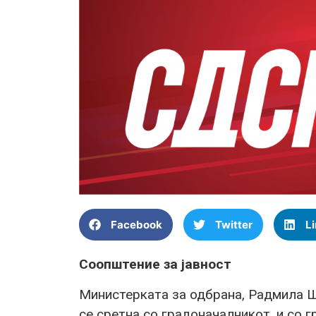
Facebook
Twitter
L
Соопштение за јавност
Министерката за одбрана, Радмила Ш
се сретна со градоначалникот, и со г