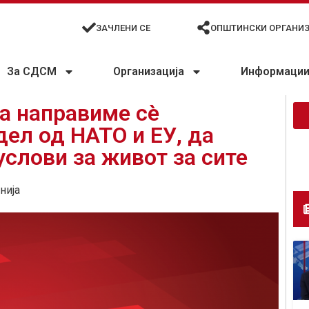
ЗАЧЛЕНИ СЕ
ОПШТИНСКИ ОРГАНИ
За СДСМ
Организација
Информации 
да направиме сè
дел од НАТО и ЕУ, да
слови за живот за сите
нија