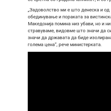
„Задоволство ми е што денеска и од
обединување и пораката за вистинск
Македонија помина низ убави, но и н
стравуваме, видовме што значи да с
значи да државата да биде изолирана
голема цена“, рече министерката.