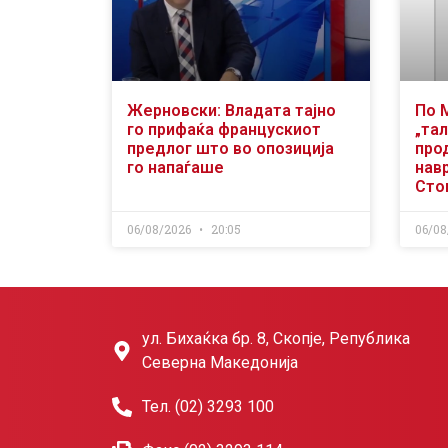
Жерновски: Владата тајно
По 
го прифаќа францускиот
„тал
предлог што во опозиција
про
го напаѓаше
нав
Сто
06/08/2026
20:05
06/08
ул. Бихаќка бр. 8, Скопје, Република
Северна Македонија
Тел. (02) 3293 100