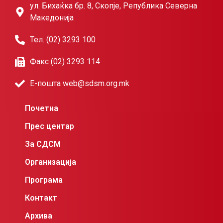
ул. Бихаќка бр. 8, Скопје, Република Северна
Македонија
Тел. (02) 3293 100
Факс (02) 3293 114
Е-пошта web@sdsm.org.mk
Почетна
Прес центар
За СДСМ
Организација
Програма
Контакт
Архива