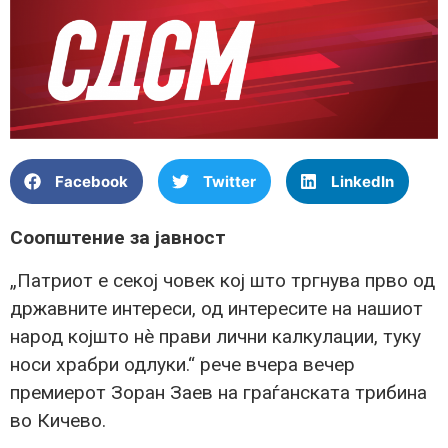
Facebook
Twitter
LinkedIn
Соопштение за јавност
„Патриот е секој човек кој што тргнува прво од
државните интереси, од интересите на нашиот
народ којшто нè прави лични калкулации, туку
носи храбри одлуки.“ рече вчера вечер
премиерот Зоран Заев на граѓанската трибина
во Кичево.