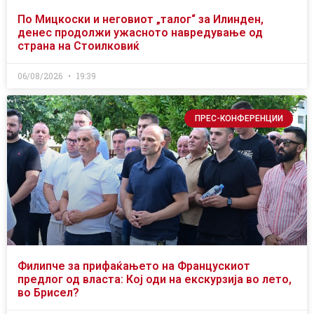
По Мицкоски и неговиот „талог“ за Илинден,
денес продолжи ужасното навредување од
страна на Стоилковиќ
06/08/2026
19:39
ПРЕС-КОНФЕРЕНЦИИ
Филипче за прифаќањето на Францускиот
предлог од власта: Кој оди на екскурзија во лето,
во Брисел?