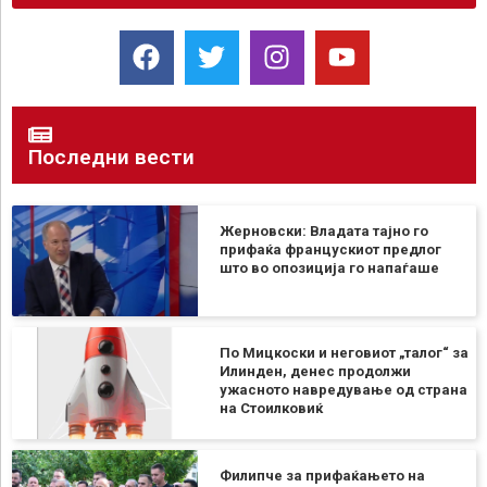
Последни вести
Жерновски: Владата тајно го
прифаќа францускиот предлог
што во опозиција го напаѓаше
По Мицкоски и неговиот „талог“ за
Илинден, денес продолжи
ужасното навредување од страна
на Стоилковиќ
Филипче за прифаќањето на