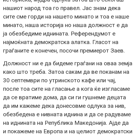
нашиот народ тоа го правел. Јас знам дека
сите сме горди на нашето минато и тоа е наше
минато, наша историја но наша должност е да
ја обезбедиме иднината. Референдумот е
најмоќната демократска алатка. Гласот на
граѓаните е конечен, посочи премиерот Заев.
Должност ни е да бидеме граѓани на оваа земја
како што треба. Затоа сакам да ве поканам на
30 септември по утринското кафе или чај,
после тоа сите на гласање а кога ќе изгласаме
да се вратиме дома, да си ги гушнеме децата
да им кажеме дека донесовме одлука за нив,
обезбедена е нивната иднина и да се радуваме
на иднината на Република Македонија. Ајде да
и покажеме на Европа и на целиот демократски