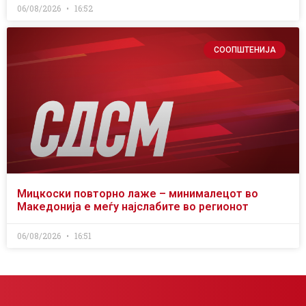
06/08/2026
16:52
СООПШТЕНИЈА
Мицкоски повторно лаже – минималецот во
Македонија е меѓу најслабите во регионот
06/08/2026
16:51