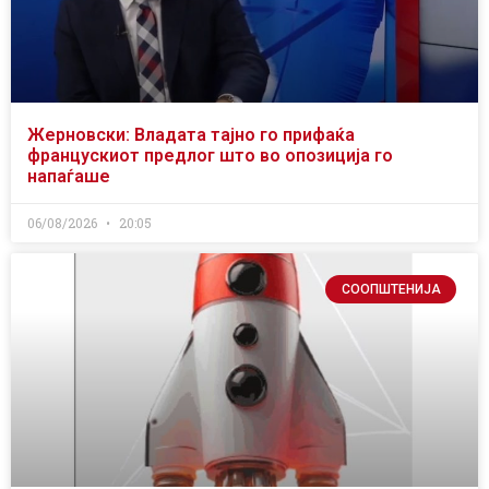
Жерновски: Владата тајно го прифаќа
францускиот предлог што во опозиција го
напаѓаше
06/08/2026
20:05
СООПШТЕНИЈА