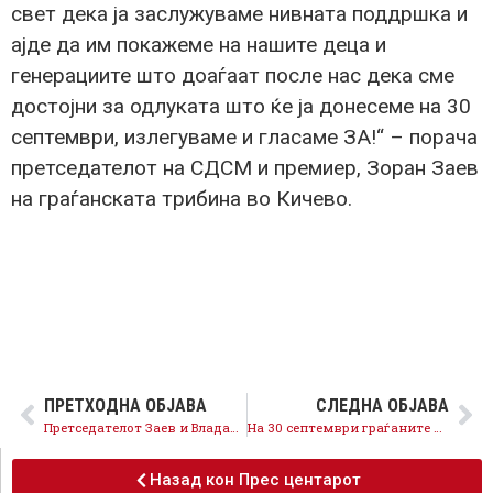
свет дека ја заслужуваме нивната поддршка и
ајде да им покажеме на нашите деца и
генерациите што доаѓаат после нас дека сме
достојни за одлуката што ќе ја донесеме на 30
септември, излегуваме и гласаме ЗА!“ – порача
претседателот на СДСМ и премиер, Зоран Заев
на граѓанската трибина во Кичево.
ПРЕТХОДНА ОБЈАВА
СЛЕДНА ОБЈАВА
Претседателот Заев и Владата што ја предводи остануваат посветени на заложбите за повисоки плати за сите работници
На 30 септември граѓаните ќе донесат татковинска, родољубска и историска одлука за европска Македонија
Назад кон Прес центарот