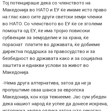
Тој потенцираше дека со членството на
Македонија во НАТО и ЕУ ќе имаме исто право
на глас како сите други светски земји членки
во НАТО. Со членството во ЕУ ќе се зголеми
помошта од ЕУ, ќе има тројно повисоки
субвенции за земјоделие и за храна, ќе
пораснат платите во државата, ќе добиеме
директна поддршка за правосудство и за
безбедност во државата како и за социјална
заштита и еднакви услови за живот во
Македонија.
-Нема друга алтернатива, затоа да не ја
пропуштиме оваа шанса за европска
Македонија, кон која тежнееме. Јас сум убеден
дека нашиот народ ќе успее да донесе искрена,
историска, мудра одлука затоа што секогаш