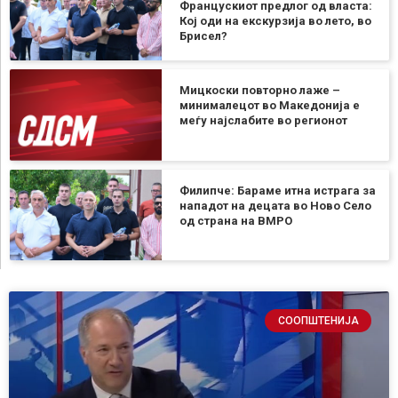
Францускиот предлог од власта:
Кој оди на екскурзија во лето, во
Брисел?
Мицкоски повторно лаже –
минималецот во Македонија е
меѓу најслабите во регионот
Филипче: Бараме итна истрага за
нападот на децата во Ново Село
од страна на ВМРО
СООПШТЕНИЈА