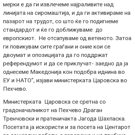
мерки е да ги извлечеме најраливите над
линијата на сиромаштија, и да ги активираме на
пазарот на трудот, со што ќе го подигнеме
стандардот и ќе го доближуваме до
европскиот. Не отсапуваме од ветеното. Затоа
ги повикувам сите граѓани и оние кои се
двоумат и опозицијата да го поддржат
референдумот и да се приклучат- заедно да ја
однесеме Македонија кон подобра иднина во
ЕУ и НАТО“, изјави министерката Царовска во
Пехчево.
Министерката Царовска се сретна со
градоначалникот на Пехчево Драган
Тренчовски и пратеничакта Јагода Шахпаска.
Посетата ја искористи и за посета на Центарот