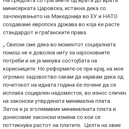
На средбата со граѓаните од врата до врата
минисерката Царовска, истакна дека со
зачленувањето на Мaкедонија во ЕУ и НАТО
создаваме европска држава во која ќе расте
стандардот и граѓанските права.
„ Свесни сме дека во моментот социјалната
помош не е доволна ниту за најосновните
потреби и не ја менува состојбата на
корисниците. Но реформите се при крај, на мое
огромно задовоство сакам да најавам дека од
почетокот на идната година ќе почене да се
исплаќа социјален надоместок, во износ сличен
на законски утврдената минимална плата.
Затоа и ја зголемивме минималната плата и
донесовме законски измени со кои се
поттикнува растот на платите. Целта на овие