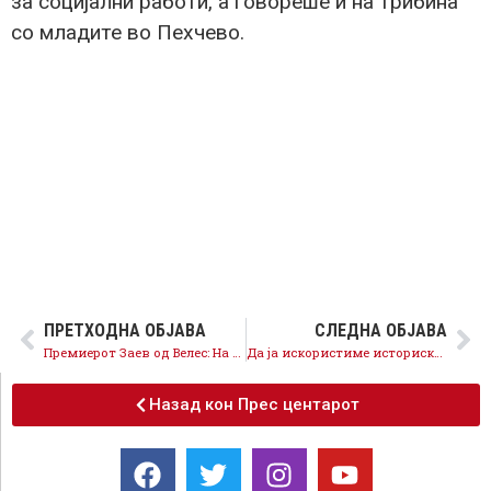
за социјални работи, а говореше и на трибина
со младите во Пехчево.
ПРЕТХОДНА ОБЈАВА
СЛЕДНА ОБЈАВА
Премиерот Заев од Велес: На 30 септември младите имаат шанса да ја однесат Македонија во ЕУ и во НАТО, да обезбедат иднина
Да ја искористиме историската шанса за да ја обезбедиме иднината, да гласаме ЗА европска Македонија
Назад кон Прес центарот