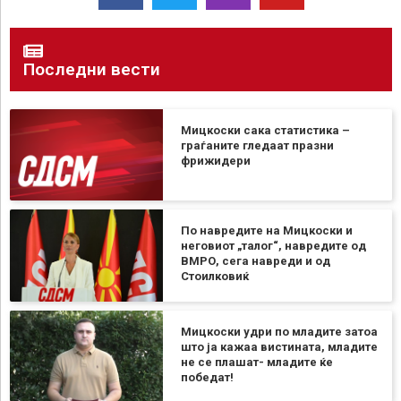
Последни вести
Мицкоски сака статистика –
граѓаните гледаат празни
фрижидери
По навредите на Мицкоски и
неговиот „талог“, навредите од
ВМРО, сега навреди и од
Стоилковиќ
Мицкоски удри по младите затоа
што ја кажаа вистината, младите
не се плашат- младите ќе
победат!