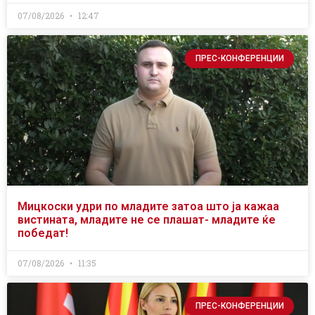
07/08/2026
12:47
ПРЕС-КОНФЕРЕНЦИИ
Мицкоски удри по младите затоа што ја кажаа
вистината, младите не се плашат- младите ќе
победат!
07/08/2026
11:35
ПРЕС-КОНФЕРЕНЦИИ