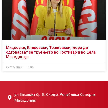
Мицкоски, Клековски, Тошковски, мора да
одговараат за труењето во Гостивар и во цела
Македонија
07/08/2026
10:56
ул. Бихаќка бр. 8, Скопје, Република Северна
Македонија