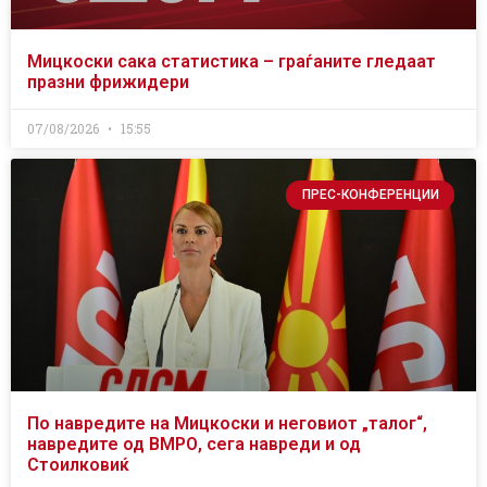
Мицкоски сака статистика – граѓаните гледаат
празни фрижидери
07/08/2026
15:55
ПРЕС-КОНФЕРЕНЦИИ
По навредите на Мицкоски и неговиот „талог“,
навредите од ВМРО, сега навреди и од
Стоилковиќ