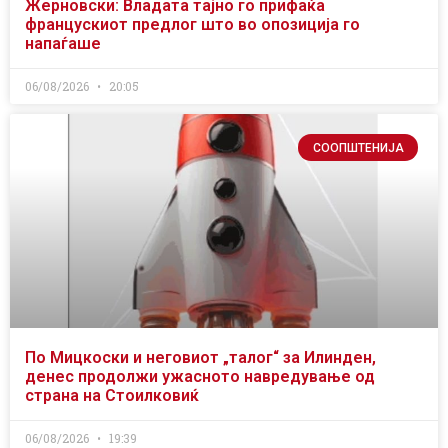
Жерновски: Владата тајно го прифаќа
францускиот предлог што во опозиција го
напаѓаше
06/08/2026
20:05
СООПШТЕНИЈА
По Мицкоски и неговиот „талог“ за Илинден,
денес продолжи ужасното навредување од
страна на Стоилковиќ
06/08/2026
19:39