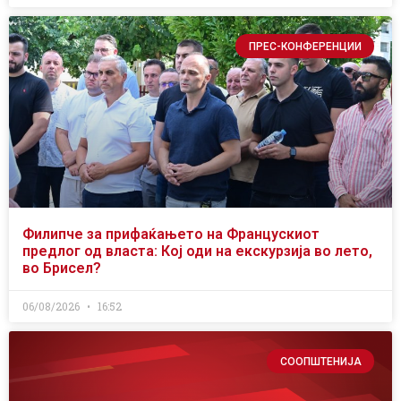
ПРЕС-КОНФЕРЕНЦИИ
Филипче за прифаќањето на Францускиот
предлог од власта: Кој оди на екскурзија во лето,
во Брисел?
06/08/2026
16:52
СООПШТЕНИЈА