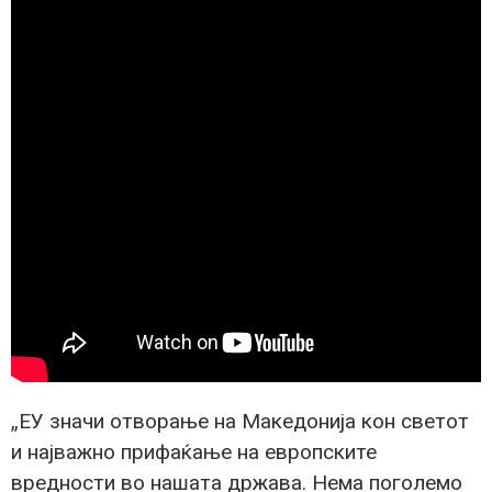
„ЕУ значи отворање на Македонија кон светот
и најважно прифаќање на европските
вредности во нашата држава. Нема поголемо