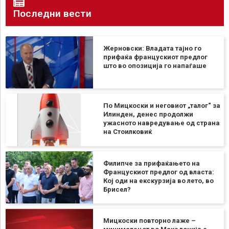
Последни вести
Жерновски: Владата тајно го
прифаќа францускиот предлог
што во опозиција го напаѓаше
По Мицкоски и неговиот „талог“ за
Илинден, денес продолжи
ужасното навредување од страна
на Стоилковиќ
Филипче за прифаќањето на
Францускиот предлог од власта:
Кој оди на екскурзија во лето, во
Брисел?
Мицкоски повторно лаже –