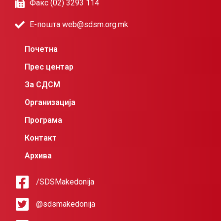
Факс (02) 3293 114
Е-пошта web@sdsm.org.mk
Почетна
Прес центар
За СДСМ
Организација
Програма
Контакт
Архива
/SDSMakedonija
@sdsmakedonija