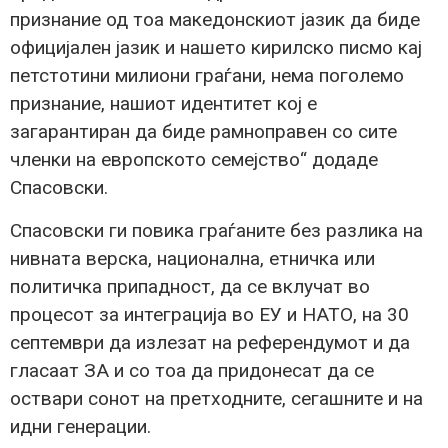
признание од тоа македонскиот јазик да биде
официјален јазик и нашето кирилско писмо кај
петстотини милиони граѓани, нема поголемо
признание, нашиот идентитет кој е
загарантиран да биде рамноправен со сите
членки на европското семејство“ додаде
Спасовски.
Спасовски ги повика граѓаните без разлика на
нивната верска, национална, етничка или
политичка припадност, да се вклучат во
процесот за интеграција во ЕУ и НАТО, на 30
септември да излезат на референдумот и да
гласаат ЗА и со тоа да придонесат да се
оствари сонот на претходните, сегашните и на
идни генерации.