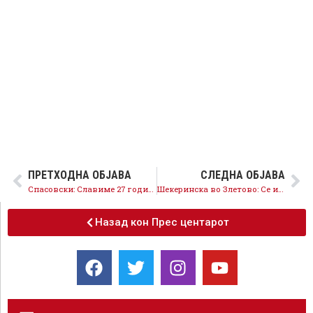
ПРЕТХОДНА ОБЈАВА
СЛЕДНА ОБЈАВА
Спасовски: Славиме 27 години независност, на 30ти септември да славиме повторно, ЗА ЕУ и НАТО
Шекеринска во Злетово: Се изборивме за гарантиран и зајакнат македонски идентитет, македонскиот јазик ќе стане официјален јазик во ЕУ!
Назад кон Прес центарот