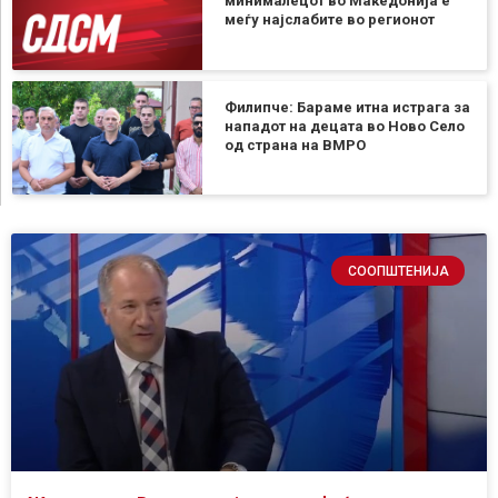
минималецот во Македонија е
меѓу најслабите во регионот
Филипче: Бараме итна истрага за
нападот на децата во Ново Село
од страна на ВМРО
СООПШТЕНИЈА