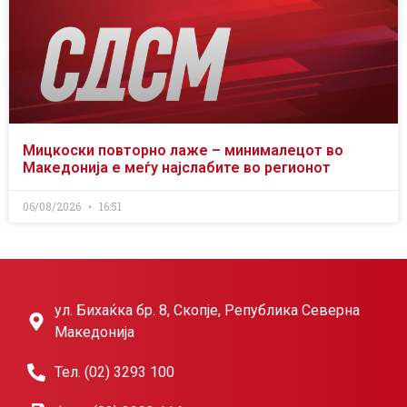
Мицкоски повторно лаже – минималецот во
Македонија е меѓу најслабите во регионот
06/08/2026
16:51
ул. Бихаќка бр. 8, Скопје, Република Северна
Македонија
Тел. (02) 3293 100