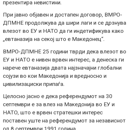
презентира невистини.
При јавно објавен и достапен договор, ВМРО-
ДПМНЕ продолжува да шири лаги и се дрзнува
влезот во ЕУ и НАТО да ги индетификува како
„евтаназија на секој што е Македонец“.
ВМРО-ДПМНЕ 25 години тврди дека влезот во
ЕУ и НАТО е нивен врвен интерес, а денеска ги
нарече евтаназија двата најзначајни глобални
сојузи во кои Македонија и вредносно и
цивилизациски припаѓа.
Целосно јасно е дека референдумот на 30
септември е за влез на Македонија во ЕУ и
НАТО, што е врвен стратешки интерес
поставен уште на референдумот за независнот
од 8 септември 1991 година.