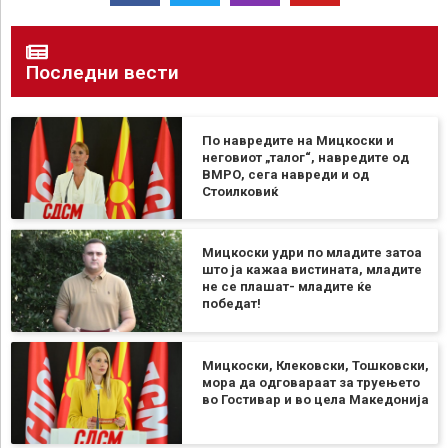
Последни вести
По навредите на Мицкоски и
неговиот „талог“, навредите од
ВМРО, сега навреди и од
Стоилковиќ
Мицкоски удри по младите затоа
што ја кажаа вистината, младите
не се плашат- младите ќе
победат!
Мицкоски, Клековски, Тошковски,
мора да одговараат за труењето
во Гостивар и во цела Македонија