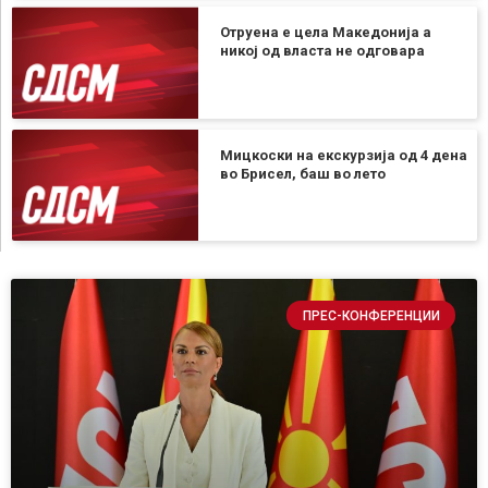
Отруена е цела Македонија а
никој од власта не одговара
Мицкоски на екскурзија од 4 дена
во Брисел, баш во лето
ПРЕС-КОНФЕРЕНЦИИ