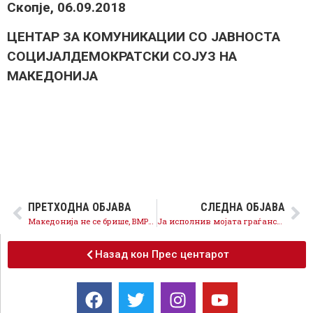
Скопје, 06.09.2018
ЦЕНТАР ЗА КОМУНИКАЦИИ СО ЈАВНОСТА
СОЦИЈАЛДЕМОКРАТСКИ СОЈУЗ НА
МАКЕДОНИЈА
ПРЕТХОДНА ОБЈАВА
СЛЕДНА ОБЈАВА
Македонија не се брише, ВМРО-ДПМНЕ да се вклучи во процесите ЗА членство во ЕУ и НАТО, со зајакнат и заштитен македонски идентитет
Ја исполнив мојата граѓанска должност како сведок за 27ми април, Македонија сега живее ново време
Назад кон Прес центарот