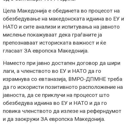
Цела Македонија е обединета во процесот на
обезбедување на македонската иднина во ЕУ и
НАТО и сите анализи и испитувања на јавното
мислење покажуваат дека граѓаните ја
препознаваат историската важност и ќе
гласаат ЗА европска Македонија.
Наместо при јавно достапен договор да шири
лаги, а членството во ЕУ и НАТО да го
израмнува со евтаназија, ВМРО-ДПМНЕ треба
да го искористи позитивното расположение на
јавноста, да се приклучи на процесот што
обезбедува иднина во ЕУ и НАТО и да го
повика членството да излезе на реферндумот
и да заокружи ЗА европска Македонија.