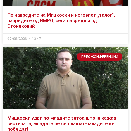
По навредите на Мицкоски и неговиот „талог“,
навредите од ВМРО, сега навреди и од
Стоилковиќ
07/08/2026
12:47
ПРЕС-КОНФЕРЕНЦИИ
Мицкоски удри по младите затоа што ја кажаа
вистината, младите не се плашат- младите ќе
победат!