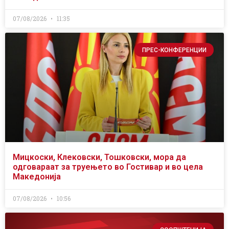
07/08/2026
11:35
ПРЕС-КОНФЕРЕНЦИИ
Мицкоски, Клековски, Тошковски, мора да
одговараат за труењето во Гостивар и во цела
Македонија
07/08/2026
10:56