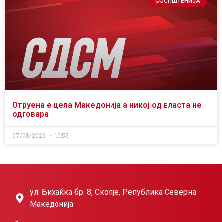
СООПШТЕНИЈА
Отруена е цела Македонија а никој од власта не
одговара
07/08/2026
10:55
ул. Бихаќка бр. 8, Скопје, Република Северна
Македонија