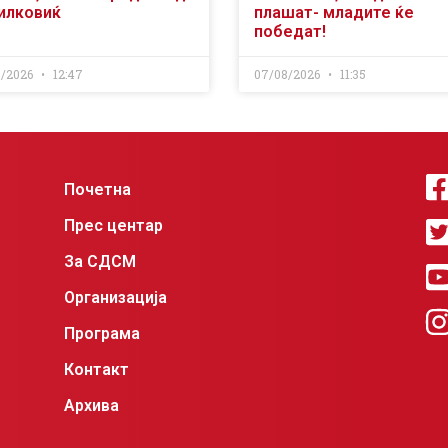
илковиќ
плашат- младите ќе
победат!
8/2026
12:47
07/08/2026
11:35
Почетна
Прес центар
За СДСМ
Организација
Програма
Контакт
Архива