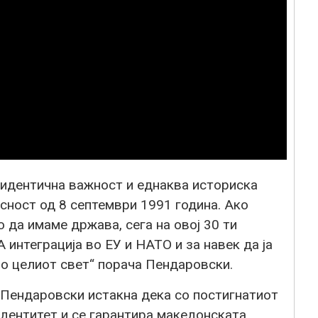
 идентична важност и еднаква историска
сност од 8 септември 1991 година. Ако
 да имаме држава, сега на овој 30 ти
 интеграција во ЕУ и НАТО и за навек да ја
о целиот свет“ порача Пендаровски.
Пендаровски истакна дека со постигнатиот
идентитет и се гарантира македонската