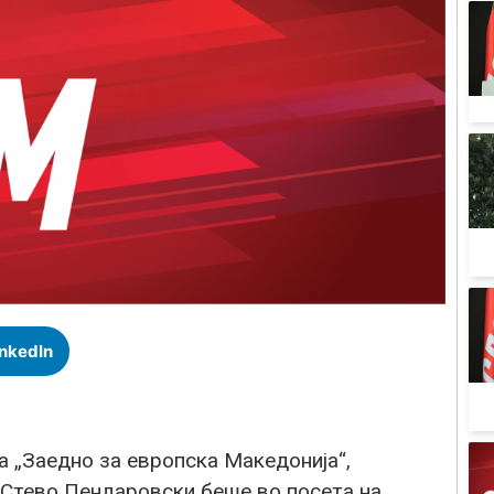
inkedIn
а „Заедно за европска Македонија“,
 Стево Пендаровски беше во посета на