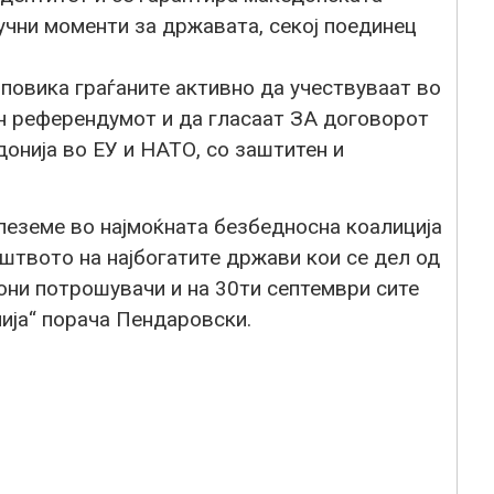
учни моменти за државата, секој поединец
повика граѓаните активно да учествуваат во
ан референдумот и да гласаат ЗА договорот
онија во ЕУ и НАТО, со заштитен и
леземе во најмоќната безбедносна коалиција
штвото на најбогатите држави кои се дел од
они потрошувачи и на 30ти септември сите
ија“ порача Пендаровски.