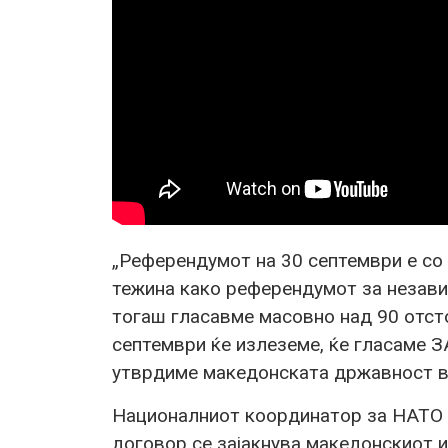
„Референдумот на 30 септември е со
тежина како референдумот за незави
тогаш гласавме масовно над 90 отсто
септември ќе излеземе, ќе гласаме ЗА
утврдиме македонската државност в
Националниот координатор за НАТО 
договор се зајакнува македонскиот 