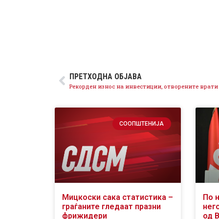
ПРЕТХОДНА ОБЈАВА
СООПШТЕНИЈА
Мицкоски сака статистика –
По 
граѓаните гледаат празни
него
фрижидери
од 