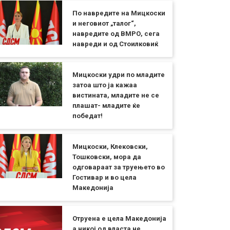
По навредите на Мицкоски
и неговиот „талог“,
навредите од ВМРО, сега
навреди и од Стоилковиќ
Мицкоски удри по младите
затоа што ја кажаа
вистината, младите не се
плашат- младите ќе
победат!
Мицкоски, Клековски,
Тошковски, мора да
одговараат за труењето во
Гостивар и во цела
Македонија
Отруена е цела Македонија
а никој од власта не