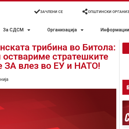
ЗАЧЛЕНИ СЕ
ОПШТИНСКИ ОРГАНИ
За СДСМ
Организација
Информации 
нската трибина во Битола:
и оствариме стратешките
 ЗА влез во ЕУ и НАТО!
нија