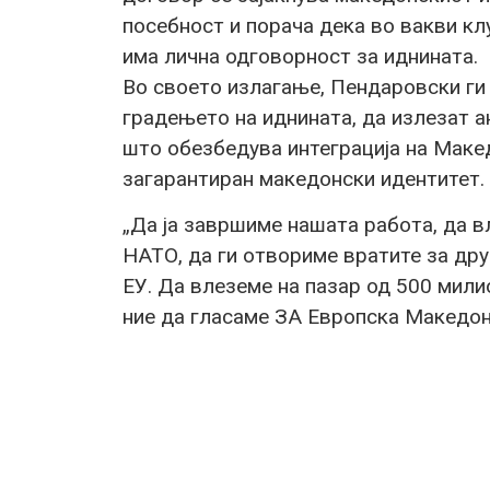
посебност и порача дека во вакви кл
има лична одговорност за иднината.
Во своето излагање, Пендаровски ги 
градењето на иднината, да излезат 
што обезбедува интеграција на Макед
загарантиран македонски идентитет.
„Да ја завршиме нашата работа, да в
НАТО, да ги отвориме вратите за дру
ЕУ. Да влеземе на пазар од 500 мили
ние да гласаме ЗА Европска Македон