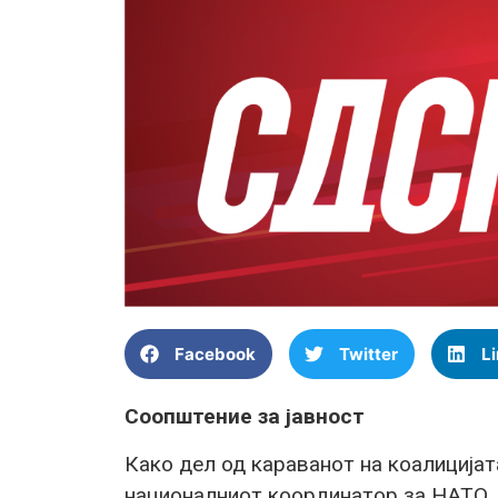
Facebook
Twitter
L
Соопштение за јавност
Како дел од караванот на коалицијат
националниот координатор за НАТО,