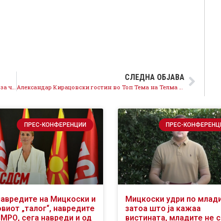
СЛЕДНА ОБЈАВА
Рекорден износ на инвестиции, отворените врати за членство во ЕУ и НАТО носат повеќе пари
Александар Кирацовски гостин во Топ Тема на Телма тв
ПРЕС-КОНФЕРЕНЦИИ
ПРЕС-КОНФЕРЕНЦ
навредите на Мицкоски и
Мицкоски удри по млад
виот „талог“, навредите
затоа што ја кажаа
ВМРО, сега навреди и од
вистината, младите не 