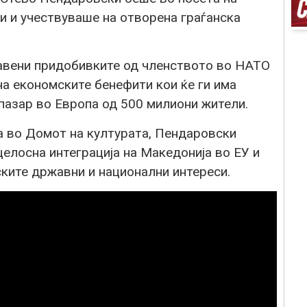
ни и учествуваше на отворена граѓанска
тавени придобивките од членството во НАТО
на економските бенефити кои ќе ги има
пазар во Европа од 500 милиони жители.
а во Домот на културата, Пендаровски
елосна интеграција на Македонија во ЕУ и
ките државни и национални интереси.