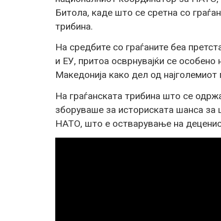
Битола, каде што се сретна со граѓа
трибина.
На средбите со граѓаните беа претс
и ЕУ, притоа осврнувајќи се особено 
Македонија како дел од најголемиот 
На граѓанската трибина што се одрж
зборуваше за историската шанса за ц
НАТО, што е остварување на деценис