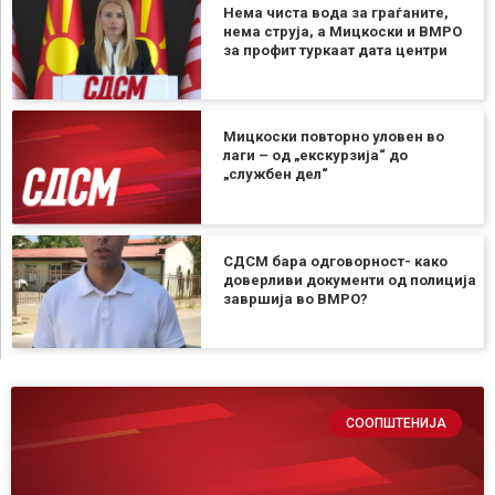
Нема чиста вода за граѓаните,
нема струја, а Мицкоски и ВМРО
за профит туркаат дата центри
Мицкоски повторно уловен во
лаги – од „екскурзија“ до
„службен дел“
СДСМ бара одговорност- како
доверливи документи од полиција
завршија во ВМРО?
СООПШТЕНИЈА