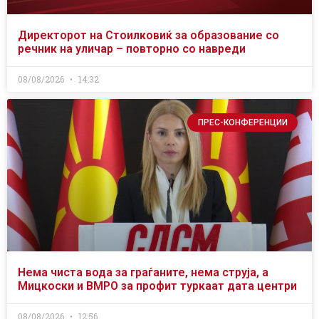
Директорот на Стоилковиќ за образование со
речник на уличар – повторно со навреди
08/08/2026
14:32
ПРЕС-КОНФЕРЕНЦИИ
Нема чиста вода за граѓаните, нема струја, а
Мицкоски и ВМРО за профит туркаат дата центри
08/08/2026
12:56