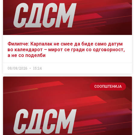
Филипче: Карпалак не смее да биде само датум
во календарот – мирот се гради со одговорност,
а не со поделби
08/08/2026
15:24
СООПШТЕНИЈА