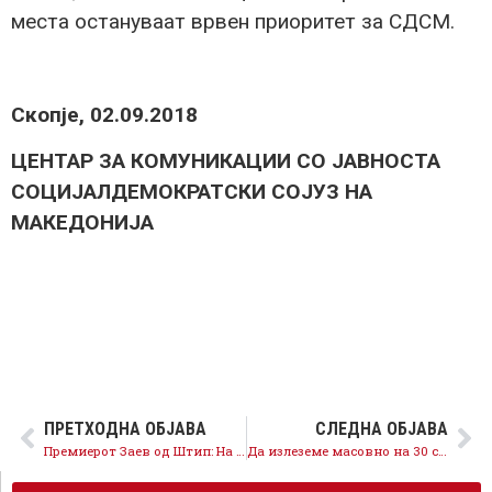
места остануваат врвен приоритет за СДСМ.
Скопје, 02.09.2018
ЦЕНТАР ЗА КОМУНИКАЦИИ СО ЈАВНОСТА
СОЦИЈАЛДЕМОКРАТСКИ СОЈУЗ НА
МАКЕДОНИЈА
ПРЕТХОДНА ОБЈАВА
СЛЕДНА ОБЈАВА
Премиерот Заев од Штип: На референдумот ја заокружуваме нашата одлука за европска Македонија
Да излеземе масовно на 30 септември, на сите да им покажеме дека си ја сакаме нашата Македонија, дека сме ЗА европска Македонија