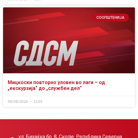
СООПШТЕНИЈА
Мицкоски повторно уловен во лаги – од
„екскурзија“ до „службен дел“
08/08/2026
12:55
ул. Бихаќка бр. 8, Скопје, Република Северна