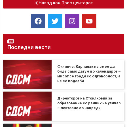
Назад кон Прес центарот
Последни вести
Филипче: Карпалак не смее да
биде само датум во календарот –
мирот се гради со одговорност, а
не со поделби
Директорот на Стоилковиќ за
образование со речник на уличар
– повторно со навреди