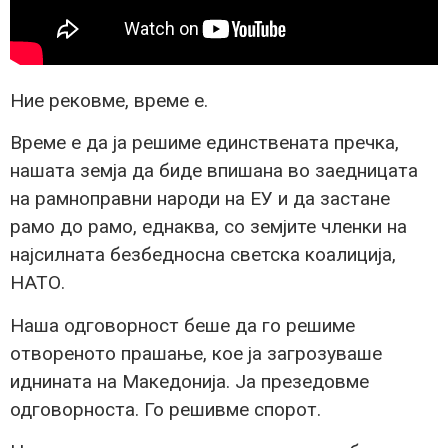
Ние рековме, време е.
Време е да ја решиме единствената пречка,
нашата земја да биде впишана во заедницата
на рамноправни народи на ЕУ и да застане
рамо до рамо, еднаква, со земјите членки на
најсилната безбедносна светска коалиција,
НАТО.
Наша одговорност беше да го решиме
отвореното прашање, кое ја загрозуваше
иднината на Македонија. Ја презедовме
одговорноста. Го решивме спорот.