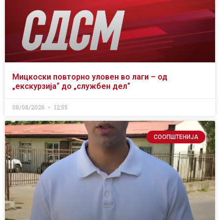
Мицкоски повторно уловен во лаги – од
„екскурзија“ до „службен дел“
08/08/2026
12:55
СООПШТЕНИЈА