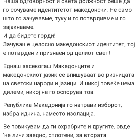
Наша одговорност и света должност беше да
го сочуваме идентитетот македонски. Не само
што го зачувавме, туку и го потврдивме и го
зајакнавме.
И да бидете горди!
Зачуван е целосно македонскиот идентитет, тој
е потврден и признаен од целиот свет!
Еднаш засекогаш Македонците и
македонскиот јазик се впишуваат во ризницата
на светски народи и јазици. И никој повеќе нема
дилеми, никој не го оспорува тоа.
Република Македонија го направи изборот,
избра иднина, наместо изолација.
Ве повикувам да ги охрабрите и другите, овде
‘не личи заедно, сплотени, за втората