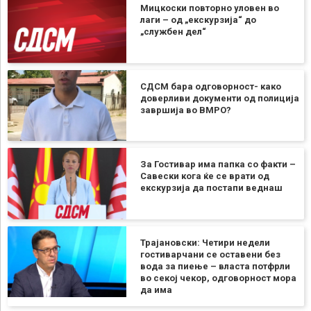
Мицкоски повторно уловен во
лаги – од „екскурзија“ до
„службен дел“
СДСМ бара одговорност- како
доверливи документи од полиција
завршија во ВМРО?
За Гостивар има папка со факти –
Савески кога ќе се врати од
екскурзија да постапи веднаш
Трајановски: Четири недели
гостиварчани се оставени без
вода за пиење – власта потфрли
во секој чекор, одговорност мора
да има