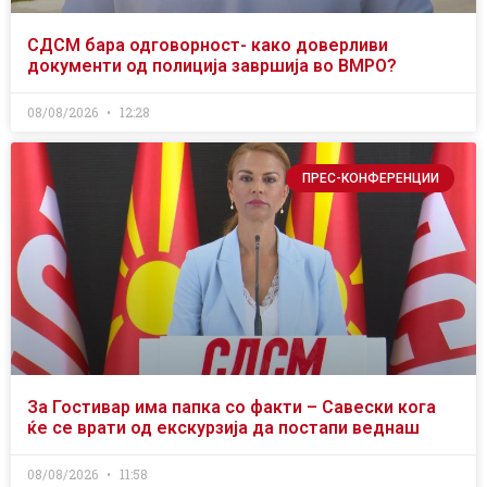
СДСМ бара одговорност- како доверливи
документи од полиција завршија во ВМРО?
08/08/2026
12:28
ПРЕС-КОНФЕРЕНЦИИ
За Гостивар има папка со факти – Савески кога
ќе се врати од екскурзија да постапи веднаш
08/08/2026
11:58