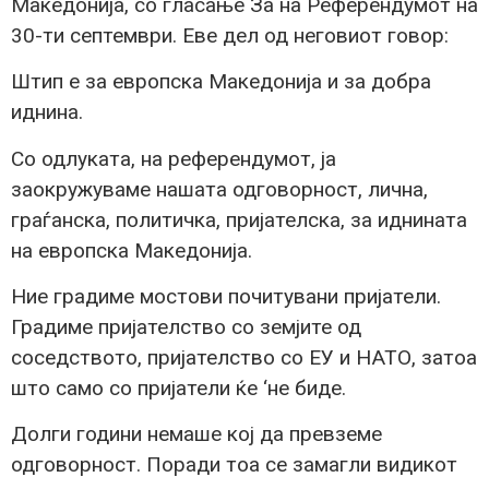
Македонија, со гласање За на Референдумот на
30-ти септември. Еве дел од неговиот говор:
Штип е за европска Македонија и за добра
иднина.
Со одлуката, на референдумот, ја
заокружуваме нашата одговорност, лична,
граѓанска, политичка, пријателска, за иднината
на европска Македонија.
Ние градиме мостови почитувани пријатели.
Градиме пријателство со земјите од
соседството, пријателство со ЕУ и НАТО, затоа
што само со пријатели ќе ‘не биде.
Долги години немаше кој да превземе
одговорност. Поради тоа се замагли видикот