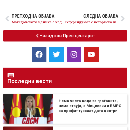
ПРЕТХОДНА ОБЈАВА
СЛЕДНА ОБЈАВА
Македонската иднина е над меѓупартиските полемики, ВМРО-ДПМНЕ да покаже дека навистина е за ЕУ и НАТО
Референдумот е историска шанса, да кажеме ЗА македонски идентитет и македонска иднина
Назад кон Прес центарот
Последни вести
Нема чиста вода за граѓаните,
нема струја, а Мицкоски и ВМРО
за профит туркаат дата центри