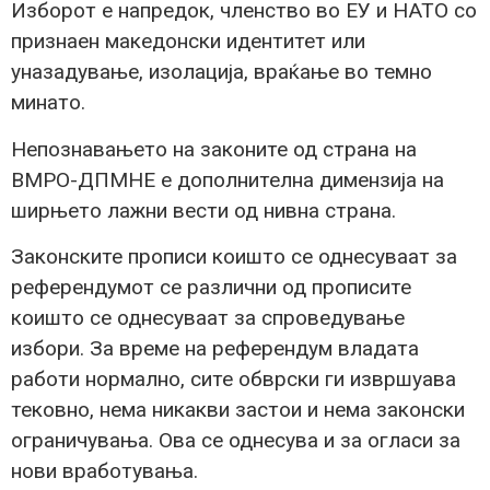
Изборот е напредок, членство во ЕУ и НАТО со
признаен македонски идентитет или
уназадување, изолација, враќање во темно
минато.
Непознавањето на законите од страна на
ВМРО-ДПМНЕ е дополнителна димензија на
ширњето лажни вести од нивна страна.
Законските прописи коишто се однесуваат за
референдумот се различни од прописите
коишто се однесуваат за спроведување
избори. За време на референдум владата
работи нормално, сите обврски ги извршуава
тековно, нема никакви застои и нема законски
ограничувања. Ова се однесува и за огласи за
нови вработувања.