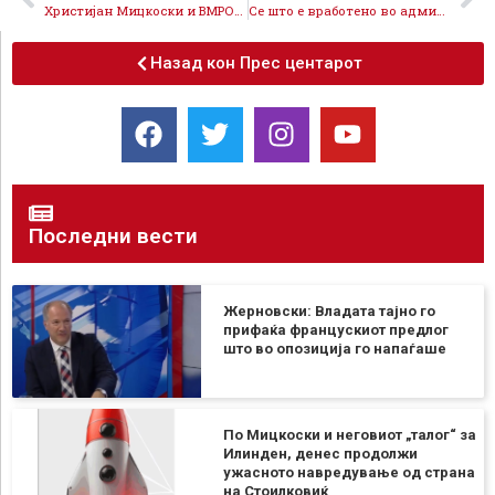
Христијан Мицкоски и ВМРО-ДПМНЕ се уште немаат став за клучното прашање за иднината на државата, граѓните се за членство во НАТО и ЕУ
Се што е вработено во администрација да оди од врата на врата, така ВМРО-ДПМНЕ 11 години се однесуваше кон вработените во институциите
Назад кон Прес центарот
Последни вести
Жерновски: Владата тајно го
прифаќа францускиот предлог
што во опозиција го напаѓаше
По Мицкоски и неговиот „талог“ за
Илинден, денес продолжи
ужасното навредување од страна
на Стоилковиќ