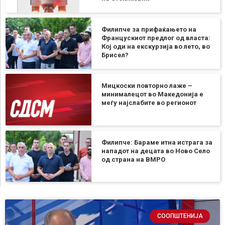
Филипче за прифаќањето на
Францускиот предлог од власта:
Кој оди на екскурзија во лето, во
Брисел?
Мицкоски повторно лаже –
минималецот во Македонија е
меѓу најслабите во регионот
Филипче: Бараме итна истрага за
нападот на децата во Ново Село
од страна на ВМРО
СООПШТЕНИЈА