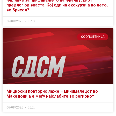
Филипче за прифаќањето на Францускиот
предлог од власта: Кој оди на екскурзија во лето,
во Брисел?
06/08/2026
16:52
СООПШТЕНИЈА
Мицкоски повторно лаже – минималецот во
Македонија е меѓу најслабите во регионот
06/08/2026
16:51