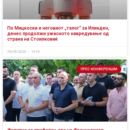
По Мицкоски и неговиот „талог“ за Илинден,
денес продолжи ужасното навредување од
страна на Стоилковиќ
06/08/2026
19:39
ПРЕС-КОНФЕРЕНЦИИ