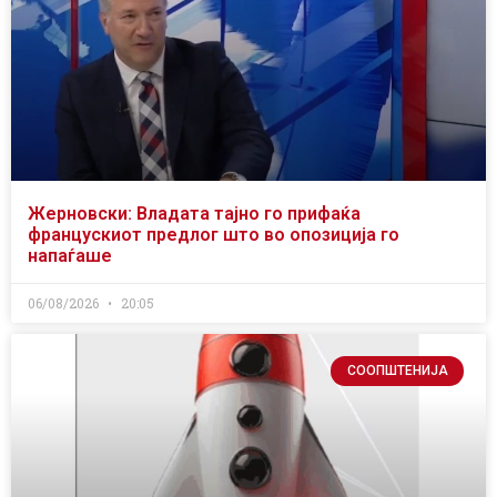
Жерновски: Владата тајно го прифаќа
францускиот предлог што во опозиција го
напаѓаше
06/08/2026
20:05
СООПШТЕНИЈА