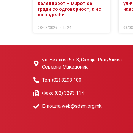
календарот – мирот се
ули
гради со одговорност, а не
нав
со поделби
08/08/2026
15:24
08/0
ул. Бихаќка бр. 8, Скопје, Република
Северна Македонија
Тел. (02) 3293 100
Факс (02) 3293 114
Е-пошта web@sdsm.org.mk