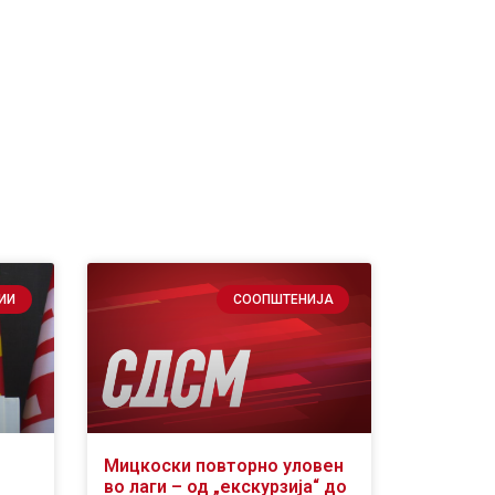
ИИ
СООПШТЕНИЈА
Мицкоски повторно уловен
во лаги – од „екскурзија“ до