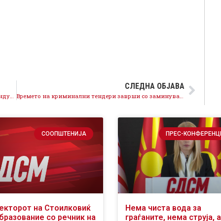
СЛЕДНА ОБЈАВА
Мицкоски, ако си за иднината, поддржи го референдумот за ЕУ и НАТО, во спротивно остануваш заглавен во минатото
Времето на криминални тендери заврши со заминувањето на ВМРО-ДПМНЕ во опозиција, денес постојат фер услови за сите компании
СООПШТЕНИЈА
ПРЕС-КОНФЕРЕНЦ
екторот на Стоилковиќ
Нема чиста вода за
образование со речник на
граѓаните, нема струја, а