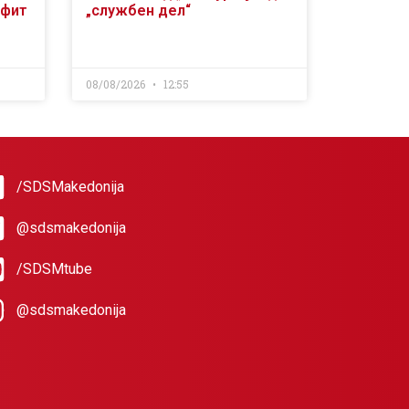
офит
„службен дел“
08/08/2026
12:55
/SDSMakedonija
@sdsmakedonija
/SDSMtube
@sdsmakedonija