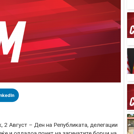
inkedIn
, 2 Август – Ден на Републиката, делегации
ќе и оддадоа почит на загинатите борци на