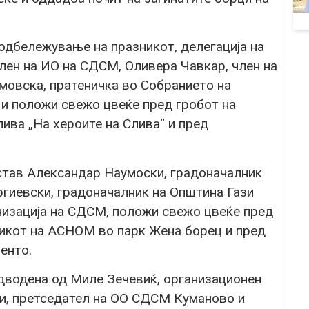
одбележување на празникот, делегација на
ен на ИО на СДСМ, Оливера Чавкар, член на
овска, пратеничка во Собранието на
 и положи свежо цвеќе пред гробот на
ива „На хероите на Слива“ и пред
остав Александар Наумоски, градоначалник
ргиевски, градоначалник на Општина Гази
анизација на СДСМ, положи свежо цвеќе пред
икот на АСНОМ во парк Жена борец и пред
енто.
дводена од Миле Зечевиќ, организационен
и, претседател на ОО СДСМ Куманово и