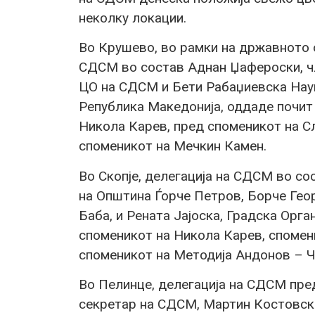
неколку локации.
Во Крушево, во рамки на државното 
СДСМ во состав Аднан Џафероски, чл
ЦО на СДСМ и Бети Рабаџиевска Наум
Република Македонија, оддаде почит
Никола Карев, пред споменикот на Сл
споменикот на Мечкин Камен.
Во Скопје, делегација на СДСМ во с
на Општина Ѓорче Петров, Борче Гео
Баба, и Рената Јајоска, Градска Орг
споменикот на Никола Карев, спомен
споменикот на Методија Андонов – Ч
Во Пелинце, делегација на СДСМ пре
секретар на СДСМ, Мартин Костовск