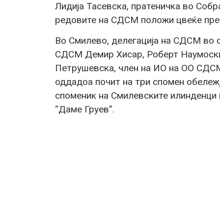
Лидија Тасевска, пратеничка во Собр
редовите на СДСМ положи цвеќе пр
Во Смилево, делегација на СДСМ во 
СДСМ Демир Хисар, Роберт Наумоски
Петрушевска, член на ИО на OO СДСМ
оддадоа почит на три спомен обележј
споменик на Смилевските илинденци 
“Даме Груев”.