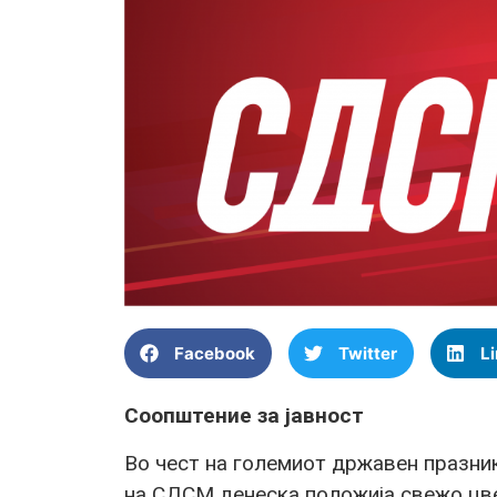
Facebook
Twitter
L
Соопштение за јавност
Во чест на големиот државен празник
на СДСМ денеска положија свежо цве