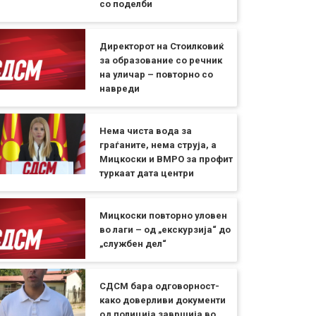
со поделби
Директорот на Стоилковиќ
за образование со речник
на уличар – повторно со
навреди
Нема чиста вода за
граѓаните, нема струја, а
Мицкоски и ВМРО за профит
туркаат дата центри
Мицкоски повторно уловен
во лаги – од „екскурзија“ до
„службен дел“
СДСМ бара одговорност-
како доверливи документи
од полиција завршија во