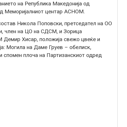
анието на Република Македонија од
ед Меморијалниот центар АСНОМ.
состав Никола Поповски, претседател на ОО
, член на ЦО на СДСМ, и Зорица
 Демир Хисар, положија свежо цвеќе и
а: Mогила на Даме Груев – обелиск,
и спомен плоча на Партизанскиот одред