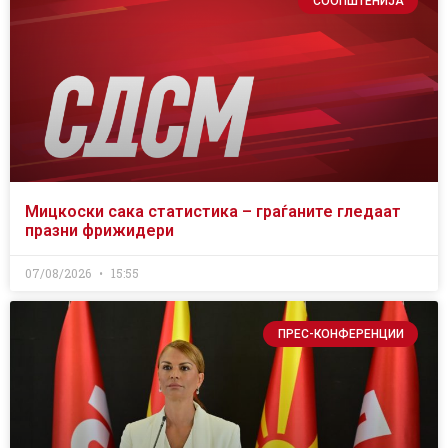
СООПШТЕНИЈА
Мицкоски сака статистика – граѓаните гледаат
празни фрижидери
07/08/2026
15:55
ПРЕС-КОНФЕРЕНЦИИ