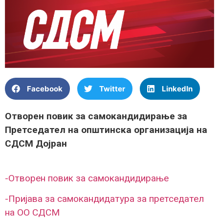
Facebook
Twitter
LinkedIn
Отворен повик за самокандидирање за
Претседател на општинска организација на
СДСМ Дојран
-Отворен повик за самокандидирање
-Пријава за самокандидатура за претседател
на ОО СДСМ