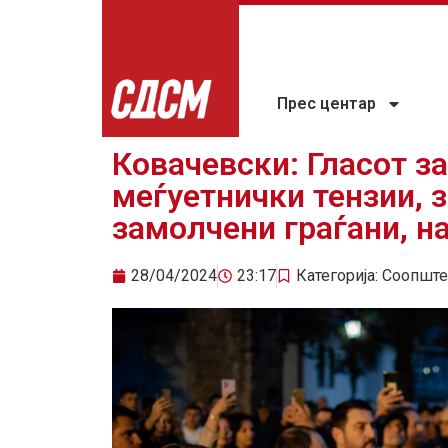
Прес центар
Ковачевски: Гласот з
меѓуетнички тензии, 
замолчени граѓани, н
28/04/2024
23:17
Категорија:
Соопште