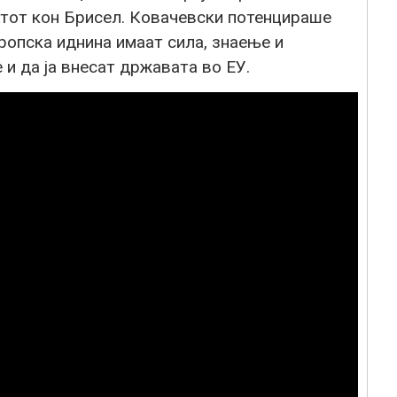
тот кон Брисел. Ковачевски потенцираше
ропска иднина имаат сила, знаење и
 и да ја внесат државата во ЕУ.