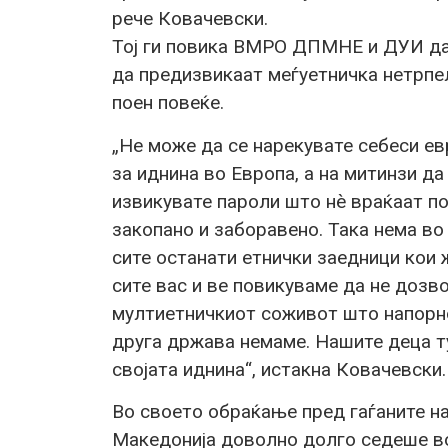
рече Ковачевски.
Тој ги повика ВМРО ДПМНЕ и ДУИ да
да предизвикаат меѓуетничка нетрпел
поен повеќе.
„Не може да се нарекувате себеси ев
за иднина во Европа, а на митинзи да
извикувате пароли што нè враќаат по
закопано и заборавено. Така нема в
сите останати етнички заедници кои 
сите вас и ве повикуваме да не дозв
мултиетничкиот соживот што напорно
друга држава немаме. Нашите деца ту
својата иднина“, истакна Ковачевски.
Во своето обраќање пред гаѓаните н
Македонија доволно долго седеше во