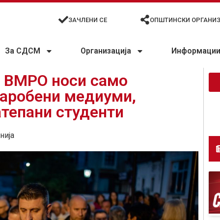
ЗАЧЛЕНИ СЕ
ОПШТИНСКИ ОРГАНИ
За СДСМ
Организација
Информации 
а ВМРО носи само
заробени медиуми,
атепани студенти
нија