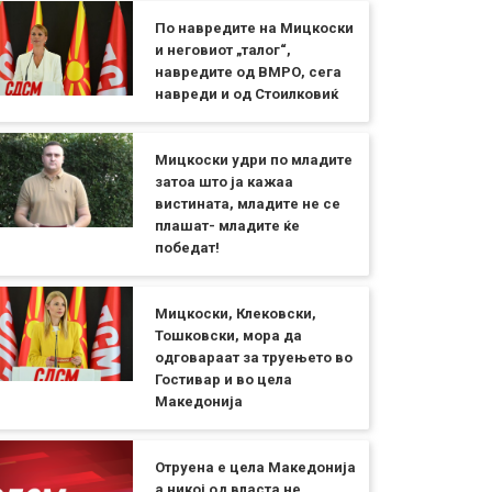
По навредите на Мицкоски
и неговиот „талог“,
навредите од ВМРО, сега
навреди и од Стоилковиќ
Мицкоски удри по младите
затоа што ја кажаа
вистината, младите не се
плашат- младите ќе
победат!
Мицкоски, Клековски,
Тошковски, мора да
одговараат за труењето во
Гостивар и во цела
Македонија
Отруена е цела Македонија
а никој од власта не