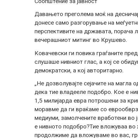
Соопштение за јавност
Давањето преголема моќ на деснич
донесе само разгорување на меѓуетни
перспективите на државата, порача 
вечерашниот митинг во Крушево.
Ковачевски ги повика граѓаните пред д
слушаше нивниот глас, а кој се обид
демократски, а кој авторитарно.
„Не дозволувајте сејачите на магла 
дека тие владееле подобро. Кое е н
1,5 милијарда евра потрошени за кри
моравме да ги враќаме со еврообврз
медиуми, замолчените вработени во ј
е нивното подобро?Тие вложуваа во 
продолжиме да вложуваме во вас, гр