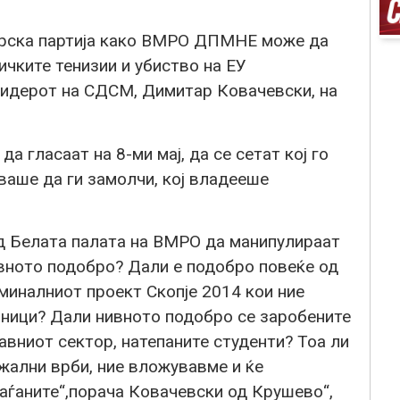
арска партија како ВМРО ДПМНЕ може да
чките тенизии и убиство на ЕУ
лидерот на СДСМ, Димитар Ковачевски, на
а гласаат на 8-ми мај, да се сетат кој го
уваше да ги замолчи, кој владееше
од Белата палата на ВМРО да манипулираат
ивното подобро? Дали е подобро повеќе од
миналниот проект Скопје 2014 кои ние
ници? Дали нивното подобро се заробените
авниот сектор, натепаните студенти? Тоа ли
жални врби, ние вложувавме и ќе
аѓаните“,порача Ковачевски од Крушево“,