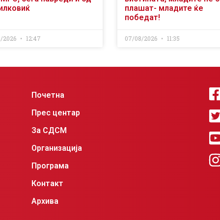
илковиќ
плашат- младите ќе
победат!
8/2026
12:47
07/08/2026
11:35
Почетна
Прес центар
За СДСМ
Организација
Програма
Контакт
Архива