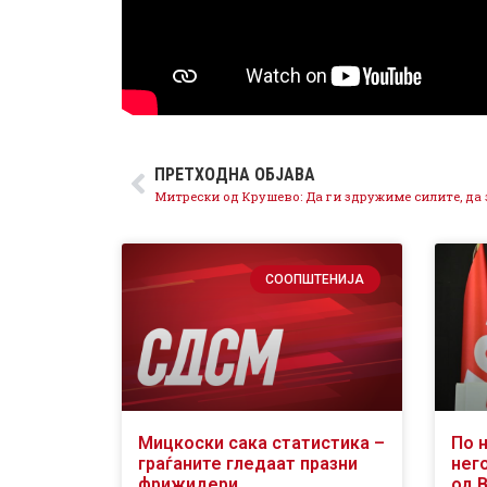
ПРЕТХОДНА ОБЈАВА
СООПШТЕНИЈА
Мицкоски сака статистика –
По 
граѓаните гледаат празни
него
фрижидери
од 