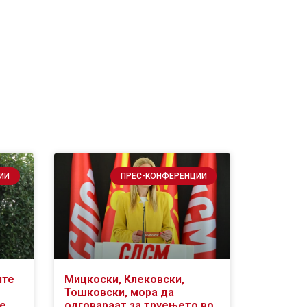
ИИ
ПРЕС-КОНФЕРЕНЦИИ
ите
Мицкоски, Клековски,
Тошковски, мора да
се
одговараат за труењето во