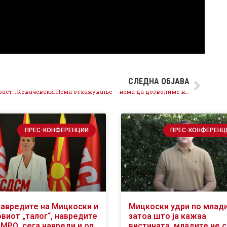
СЛЕДНА ОБЈАВА
Митрески од Крушево: Да ги здружиме силите, да застанеме зад бројот 1 и да не дозволиме да се вратат оние кои не доведоа до бездна
Ковачевски: Нема откажување – нема да дозволиме никој да си игра со иднината на нашите деца
ПРЕС-КОНФЕРЕНЦИИ
ПРЕС-КОНФЕРЕНЦ
навредите на Мицкоски и
Мицкоски удри по млад
виот „талог“, навредите
затоа што ја кажаа
ВМРО, сега навреди и од
вистината, младите не 