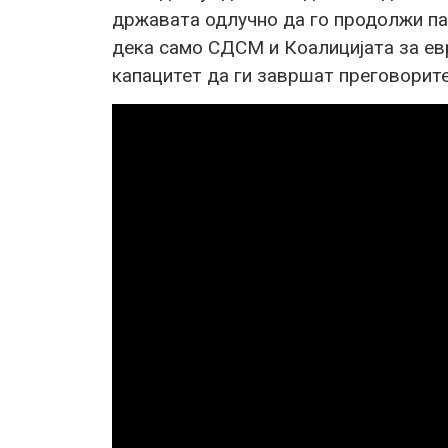
државата одлучно да го продолжи па
дека само СДСМ и Коалицијата за ев
капацитет да ги завршат преговорите