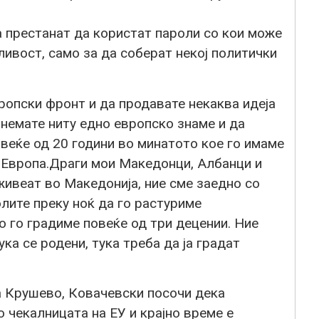
 престанат да користат пароли со кои може
ивост, само за да соберат некој политички
ропски фронт и да продавате некаква идеја
 немате ниту едно европско знаме и да
веќе од 20 години во минатото кое го имаме
о Европа.Драги мои Македонци, Албанци и
живеат во Македонија, ние сме заедно со
олите преку ноќ да го растуриме
 го градиме повеќе од три децении. Ние
ка се родени, тука треба да ја градат
а Крушево, Ковачевски посочи дека
 чекалницата на ЕУ и крајно време е