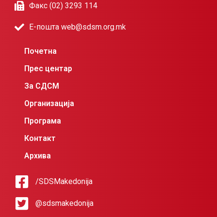
Факс (02) 3293 114
Е-пошта web@sdsm.org.mk
Почетна
Прес центар
За СДСМ
Организација
Програма
Контакт
Архива
/SDSMakedonija
@sdsmakedonija