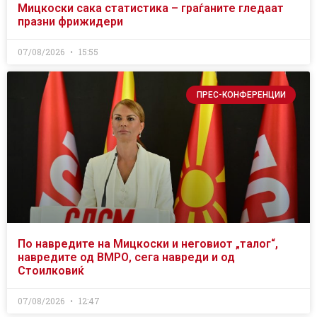
Мицкоски сака статистика – граѓаните гледаат
празни фрижидери
07/08/2026
15:55
ПРЕС-КОНФЕРЕНЦИИ
По навредите на Мицкоски и неговиот „талог“,
навредите од ВМРО, сега навреди и од
Стоилковиќ
07/08/2026
12:47