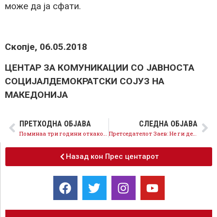
може да ја сфати.
Скопје, 06.05.2018
ЦЕНТАР ЗА КОМУНИКАЦИИ СО ЈАВНОСТА
СОЦИЈАЛДЕМОКРАТСКИ СОЈУЗ НА
МАКЕДОНИЈА
ПРЕТХОДНА ОБЈАВА
СЛЕДНА ОБЈАВА
Поминаа три години откако граѓаните целосно го разобличија МВРО-ВМРО, денес МВР е сервис на граѓаните
Претседателот Заев: Не ги делам граѓаните, верувам во концептот на едно општество за сите
Назад кон Прес центарот