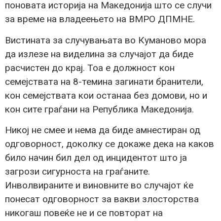
поновата историја на Македонија што се случи
за време на владеењето на ВМРО ДПМНЕ.
Вистината за случувањата во Куманово мора
да излезе на виделина за случајот да биде
расчистен до крај. Тоа е должност кон
семејствата на 8-темина загинати бранители,
кон семејствата кои останаа без домови, но и
кон сите граѓани на Република Македонија.
Никој не смее и нема да биде амнестиран од
одговорност, доколку се докаже дека на каков
било начин бил дел од инцидентот што ја
загрози сигурноста на граѓаните.
Инволвираните и виновните во случајот ќе
понесат одговорност за вакви злосторства
никогаш повеќе не и се повторат на