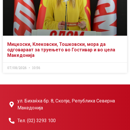
Мицкоски, Клековски, Тошковски, мора да
одговараат за труењето во Гостивар и во цела
Македонија
07/08/2026
10:56
ул. Бихаќка бр. 8, Скопје, Република Северна
Македонија
Тел. (02) 3293 100