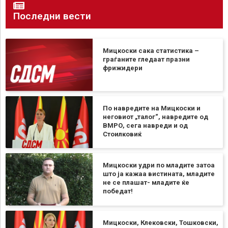
Последни вести
Мицкоски сака статистика –
граѓаните гледаат празни
фрижидери
По навредите на Мицкоски и
неговиот „талог“, навредите од
ВМРО, сега навреди и од
Стоилковиќ
Мицкоски удри по младите затоа
што ја кажаа вистината, младите
не се плашат- младите ќе
победат!
Мицкоски, Клековски, Тошковски,