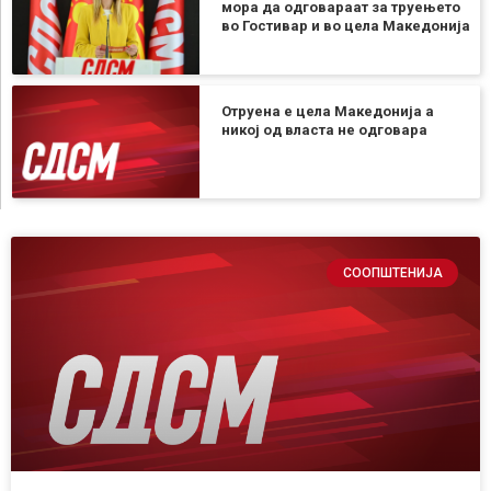
мора да одговараат за труењето
во Гостивар и во цела Македонија
Отруена е цела Македонија а
никој од власта не одговара
СООПШТЕНИЈА