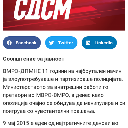
Facebook
Twitter
LinkedIn
Соопштение за јавност
ВМРО-ДПМНЕ 11 години на најбрутален начин
ја злоупотребуваше и партизираше полицијата,
Министерството за внатрешни работи го
претвори во МВРО-ВМРО, а денес како
опозиција очајно се обидува да манипулира и си
поигрува со чувствителни прашања.
9 мај 2015 е еден од најтрагичните денови во