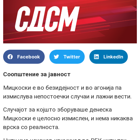
Facebook
Twitter
LinkedIn
Соопштение за јавност
Мицкоски е во безидејност и во агонија па
измислува непостоечки случаи и лажни вести.
Случајот за коjшто зборуваше денеска
Мицкоски е целосно измислен, и нема никаква
врска со реалноста.