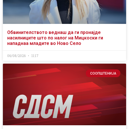
Обвинителството веднаш да ги пронајде
насилниците што по налог на Мицкоски ги
нападнаа младите во Ново Село
06/08/2026
11:17
СООПШТЕНИЈА