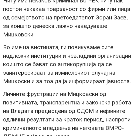
Ниту има некаков криминал во РЕК ниту пак
постои некаква поврзаност со фирми или лица
од семејството на претседателот Зоран Заев,
за коишто денеска лажно наведуваше
Мицковски.
Во име на вистината, ги повикуваме сите
надлежни институции и невладини организации
коишто се бават со антикорупција да се
заинтересираат за измислениот случај на
Мицкоски и за тоа да ја информираат јавноста.
Личните фрустрации на Мицковски од
позитивната, транспарентна и законска работа
на Владата предводена од СДСМ и нејзините
одлични резултати за краток период, наспроти
криминалното вледеење на неговата ВМРО-