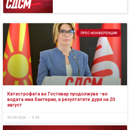
ПРЕС-КОНФЕРЕНЦИИ
Катастрофата во Гостивар продолжува –во
водата има бактерии, а резултатите дури на 20
август
06/08/2026
11:49