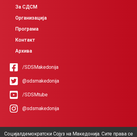
За СДСМ
Организација
Програма
Контакт
Архива
/SDSMakedonija
@sdsmakedonija
/SDSMtube
@sdsmakedonija
Социјалдемократски Сојуз на Македонија. Сите права се