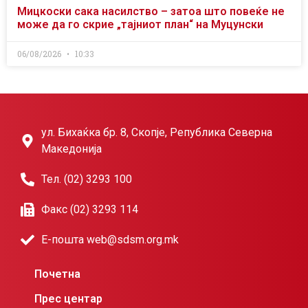
Мицкоски сака насилство – затоа што повеќе не
може да го скрие „тајниот план“ на Муцунски
06/08/2026
10:33
ул. Бихаќка бр. 8, Скопје, Република Северна
Македонија
Тел. (02) 3293 100
Факс (02) 3293 114
Е-пошта web@sdsm.org.mk
Почетна
Прес центар