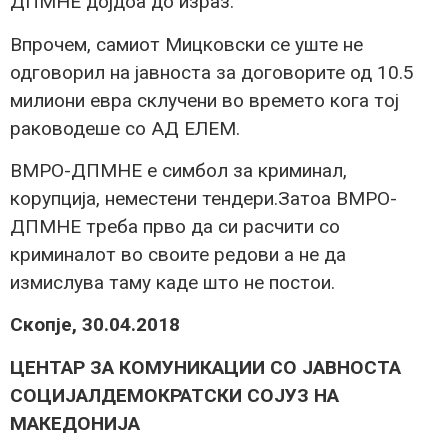
ДПМНЕ дојдоа до израз.
Впрочем, самиот Мицковски се уште не
одговорил на јавноста за договорите од 10.5
милиони евра склучени во времето кога тој
раководеше со АД ЕЛЕМ.
ВМРО-ДПМНЕ е симбол за криминал,
корупција, неместени тендери.Затоа ВМРО-
ДПМНЕ треба прво да си расчити со
криминалот во своите редови а не да
измислува таму каде што не постои.
Скопје, 30.04.2018
ЦЕНТАР ЗА КОМУНИКАЦИИ СО ЈАВНОСТА
СОЦИЈАЛДЕМОКРАТСКИ СОЈУЗ НА
МАКЕДОНИЈА