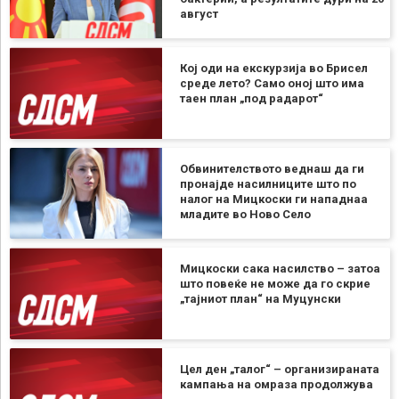
август
Кој оди на екскурзија во Брисел
среде лето? Само оној што има
таен план „под радарот“
Обвинителството веднаш да ги
пронајде насилниците што по
налог на Мицкоски ги нападнаа
младите во Ново Село
Мицкоски сака насилство – затоа
што повеќе не може да го скрие
„тајниот план“ на Муцунски
Цел ден „талог“ – организираната
кампања на омраза продолжува