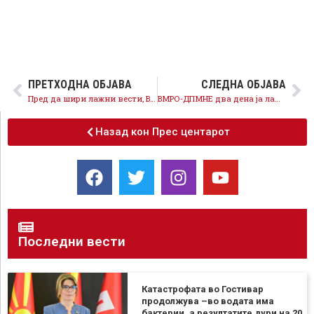
ПРЕТХОДНА ОБЈАВА
СЛЕДНА ОБЈАВА
Пред да шири лажни вести, ВМРО-ДПМНЕ да ги научи основните економски лекции, Владата работи одговорно и во интерес на граѓаните
ВМРО-ДПМНЕ два дена ја лаже јавноста со непосточеки случај
Назад кон Прес центарот
Последни вести
Катастрофата во Гостивар
продолжува –во водата има
бактерии, а резултатите дури на 20