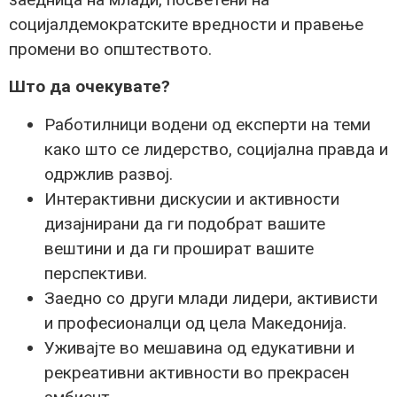
социјалдемократските вредности и правење
промени во општеството.
Што да очекува
те
?
Работилници водени од експерти на теми
како што се лидерство, социјална правда и
одржлив развој.
Интерактивни дискусии и активности
дизајнирани да ги подобрат вашите
вештини и да ги прошират вашите
перспективи.
Заедно со други млади лидери, активисти
и професионалци од цела Македонија.
Уживајте во мешавина од едукативни и
рекреативни активности во прекрасен