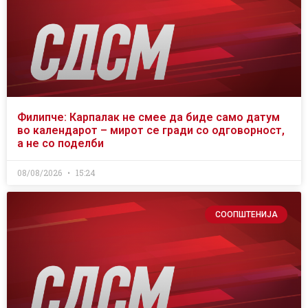
Филипче: Карпалак не смее да биде само датум
во календарот – мирот се гради со одговорност,
а не со поделби
08/08/2026
15:24
СООПШТЕНИЈА