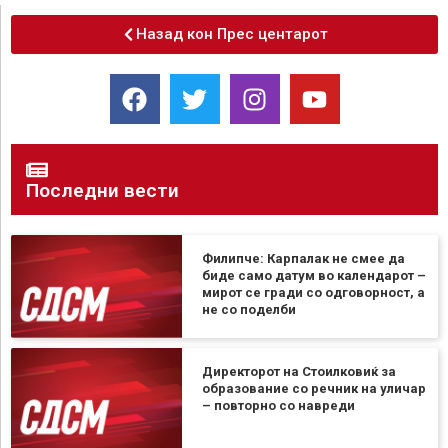
Назад кон Прес центарот
Последни вести
Филипче: Карпалак не смее да
биде само датум во календарот –
мирот се гради со одговорност, а
не со поделби
Директорот на Стоилковиќ за
образование со речник на уличар
– повторно со навреди