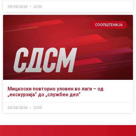
08/08/2026
12:56
СООПШТЕНИЈА
Мицкоски повторно уловен во лаги – од
„екскурзија“ до „службен дел“
08/08/2026
12:55