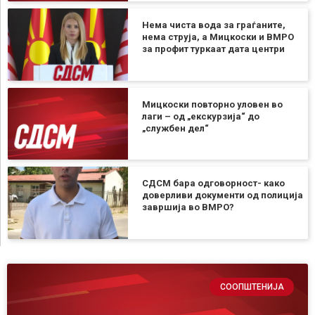
Нема чиста вода за граѓаните,
нема струја, а Мицкоски и ВМРО
за профит туркаат дата центри
Мицкоски повторно уловен во
лаги – од „екскурзија“ до
„службен дел“
СДСМ бара одговорност- како
доверливи документи од полиција
завршија во ВМРО?
СООПШТЕНИЈА