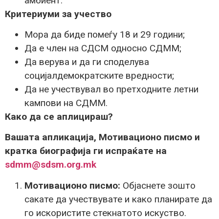
амбиент.
Критериуми за
учество
Мора да биде помеѓу 18 и 29 години;
Да е член на СДСМ односно СДММ;
Да верува и да ги споделува
социјалдемократските вредности;
Да не учествувал во претходните летни
кампови на СДММ.
Како да се аплицира
ш?
Вашата апликација
,
Мотивационо писмо и
кратка биографија ги испраќате на
sdmm@sdsm.org.mk
М
отивационо писмо:
Објаснете зошто
сакате да учествувате и како планирате да
го искористите стекнатото искуство.