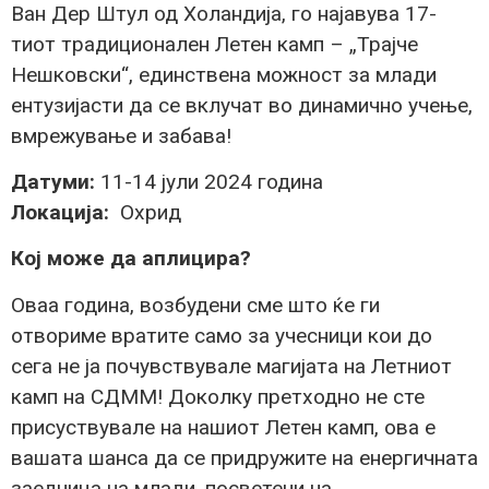
Ван Дер Штул од Холандија, го најавува 17-
тиот традиционален Летен камп – „Трајче
Нешковски“, единствена можност за млади
ентузијасти да се вклучат во динамично учење,
вмрежување и забава!
Датуми:
11-14 јули 2024 година
Локација:
Охрид
Кој може да аплицира?
Оваа година, возбудени сме што ќе ги
отвориме вратите само за учесници кои до
сега не ја почувствувале магијата на Летниот
камп на СДММ! Доколку претходно не сте
присуствувале на нашиот Летен камп, ова е
вашата шанса да се придружите на енергичната
заедница на млади, посветени на