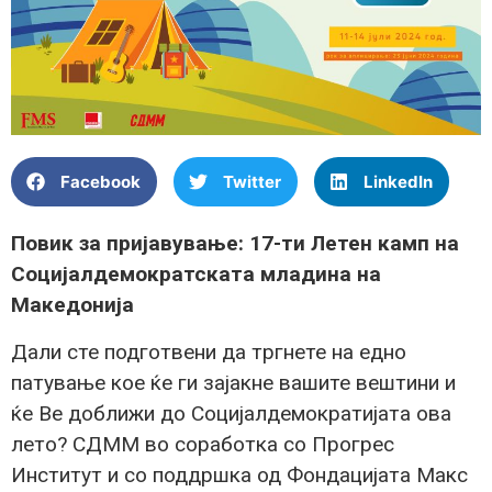
Facebook
Twitter
LinkedIn
Повик за пријавување: 17-ти
Л
етен камп на
Социјалдемократската младина на
Македонија
Дали сте подготвени да тргнете на едно
патување кое ќе ги зајакне вашите вештини и
ќе Ве доближи до Социјалдемократијата ова
лето? СДММ во соработка со Прогрес
Институт и со поддршка од Фондацијата Макс