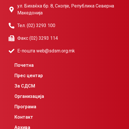
ул. Бихаќка бр. 8, Скопје, Република Северна
Македонија
Тел. (02) 3293 100
Факс (02) 3293 114
Е-пошта web@sdsm.org.mk
Почетна
Прес центар
За СДСМ
Организација
Програма
Контакт
Архива