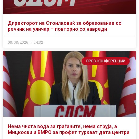
Директорот на Стоилковиќ за образование со
речник на уличар – повторно со навреди
08/08/2026
14:32
ПРЕС-КОНФЕРЕНЦИИ
Нема чиста вода за граѓаните, нема струја, а
Мицкоски и ВМРО за профит туркаат дата центри