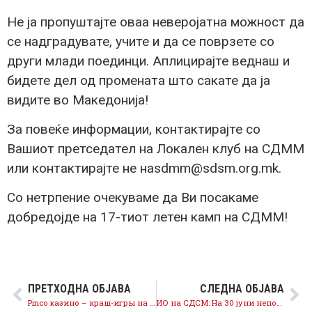
Не ја пропуштајте оваа неверојатна можност да
се надградувате, учите и да се поврзете со
други млади поединци. Аплицирајте веднаш и
бидете дел од промената што сакате да ја
видите во Македонија!
За повеќе информации, контактирајте со
Вашиот претседател на Локален клуб на СДММ
или контактирајте не наsdmm@sdsm.org.mk.
Со нетрпение очекуваме да Ви посакаме
добредојде на 17-тиот летен камп на СДММ!
ПРЕТХОДНА ОБЈАВА
СЛЕДНА ОБЈАВА
Pinco казино – краш-игры на платформе — механика и стратегии
ИО на СДСМ: На 30 јуни непосредни внатрепартиски избори за избор на претседател на СДСМ