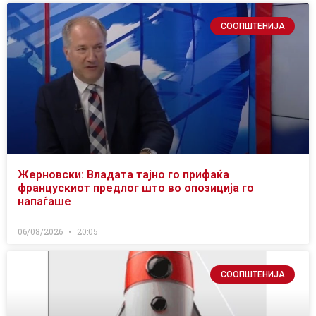
СООПШТЕНИЈА
Жерновски: Владата тајно го прифаќа
францускиот предлог што во опозиција го
напаѓаше
06/08/2026
20:05
СООПШТЕНИЈА