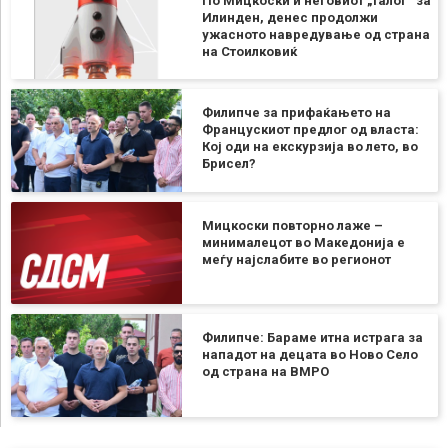
По Мицкоски и неговиот „талог“ за
Илинден, денес продолжи
ужасното навредување од страна
на Стоилковиќ
Филипче за прифаќањето на
Францускиот предлог од власта:
Кој оди на екскурзија во лето, во
Брисел?
Мицкоски повторно лаже –
минималецот во Македонија е
меѓу најслабите во регионот
Филипче: Бараме итна истрага за
нападот на децата во Ново Село
од страна на ВМРО