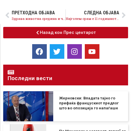
ПРЕТХОДНА ОБЈАВА
СЛЕДНА ОБЈАВА
Здрава животна средина и чиста вода за сите, се реализира 31 проект за изградба и реконструкција на водоводни и канализациски мрежи
Најголем срам е 11 годишното криминално владеење на ВМРО-ДПМНЕ, партијата којашто е синоним за неспособност, криминал и корупција
Назад кон Прес центарот
Последни вести
Жерновски: Владата тајно го
прифаќа францускиот предлог
што во опозиција го напаѓаше