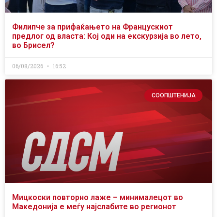
Филипче за прифаќањето на Францускиот
предлог од власта: Кој оди на екскурзија во лето,
во Брисел?
06/08/2026
16:52
СООПШТЕНИЈА
Мицкоски повторно лаже – минималецот во
Македонија е меѓу најслабите во регионот