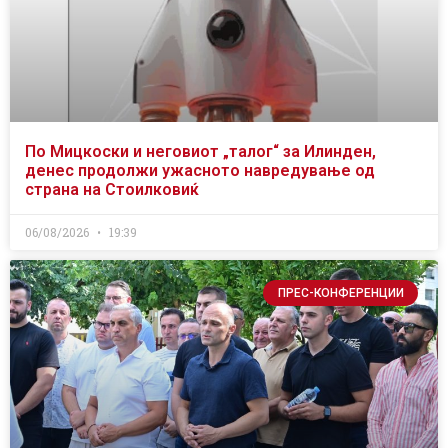
По Мицкоски и неговиот „талог“ за Илинден,
денес продолжи ужасното навредување од
страна на Стоилковиќ
06/08/2026
19:39
ПРЕС-КОНФЕРЕНЦИИ