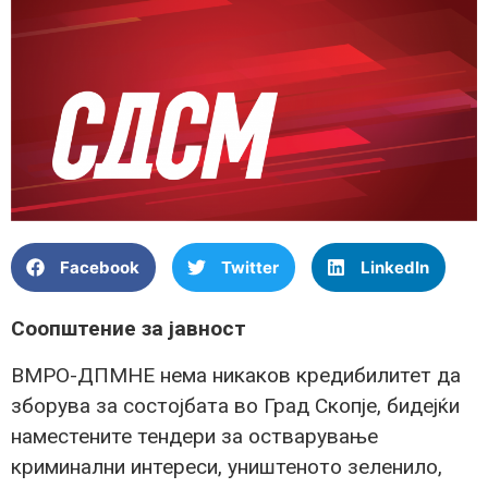
Facebook
Twitter
LinkedIn
Соопштение за јавност
ВМРО-ДПМНЕ нема никаков кредибилитет да
зборува за состојбата во Град Скопје, бидејќи
наместените тендери за остварување
криминални интереси, уништеното зеленило,