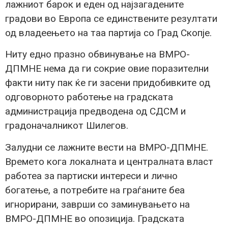
лажниот барок и еден од најзагадените
градови во Европа се единствените резултати
од владеењето на таа партија со Град Скопје.
Ниту едно празно обвинување на ВМРО-
ДПМНЕ нема да ги сокрие овие поразителни
факти ниту пак ќе ги засени придобивките од
одговорното работење на градската
администрација предводена од СДСМ и
градоначалникот Шилегов.
Залудни се лажните вести на ВМРО-ДПМНЕ.
Времето кога локалната и централната власт
работеa за партиски интереси и лично
богатење, а потребите на граѓаните беа
игнорирани, заврши со заминувањето на
ВМРО-ДПМНЕ во опозиција. Градската