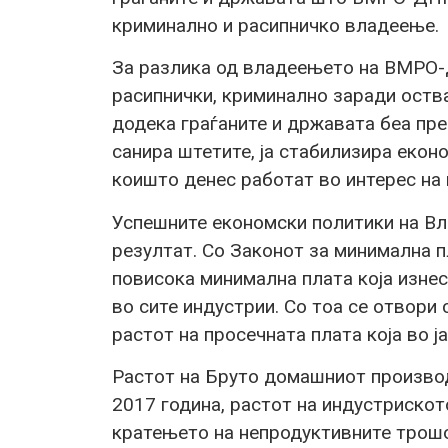
криминално и расипничко владеење.
За разлика од владеењето на ВМРО-
расипнички, криминално заради оства
додека граѓаните и државата беа пр
санира штетите, ја стабилизира екон
коишто денес работат во интерес на 
Успешните економски политики на В
резултат. Со Законот за минимална п
повисока минимална плата која изнес
во сите индустрии. Со тоа се отвори 
растот на просечната плата која во ј
Растот на Бруто домашниот производ
2017 година, растот на индустрискот
кратењето на непродуктивните трошо