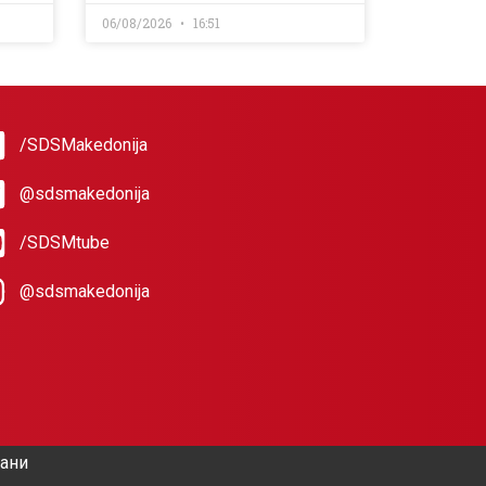
06/08/2026
16:51
/SDSMakedonija
@sdsmakedonija
/SDSMtube
@sdsmakedonija
жани