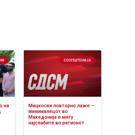
ИИ
СООПШТЕНИЈА
о на
Мицкоски повторно лаже –
д
минималецот во
Македонија е меѓу
најслабите во регионот