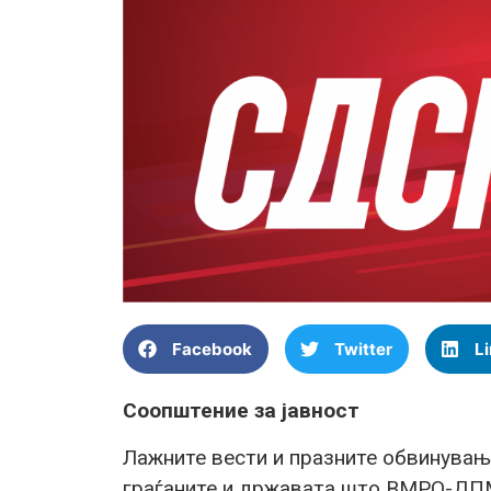
Facebook
Twitter
L
Соопштение за јавност
Лажните вести и празните обвинувања
граѓаните и државата што ВМРО-ДПМ