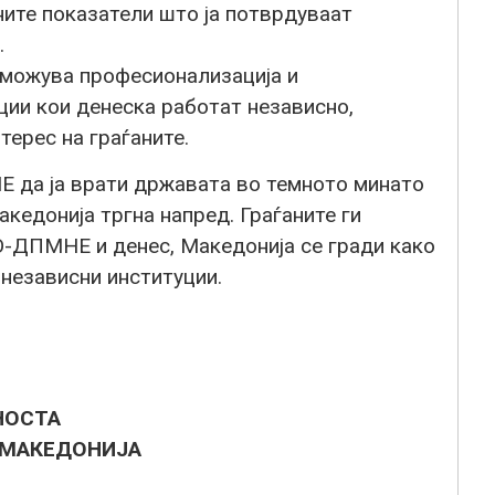
лните показатели што ја потврдуваат
.
можува професионализација и
ии кои денеска работат независно,
терес на граѓаните.
 да ја врати државата во темното минато
акедонија тргна напред. Граѓаните ги
О-ДПМНЕ и денес, Македонија се гради како
независни институции.
НОСТА
 МАКЕДОНИЈА