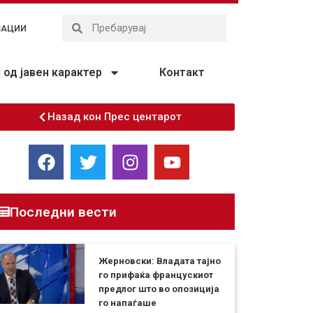
ЗАЦИИ
од јавен карактер
Контакт
Назад кон Прес центарот
Последни вести
Жерновски: Владата тајно
го прифаќа францускиот
предлог што во опозиција
го напаѓаше