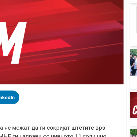
inkedIn
 не можат да ги сокријат штетите врз
НЕ ги направи со нивното 11 годишно