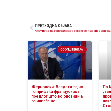
ПРЕТХОДНА ОБЈАВА
СООПШТЕНИЈА
Жерновски: Владата тајно
По 
го прифаќа францускиот
„тал
предлог што во опозиција
про
го напаѓаше
нав
Сто