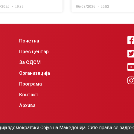
/2026
19:39
06/08/2026
16:52
Почетна
Прес центар
За СДСМ
Организација
Програма
Контакт
Архива
ијалдемократски Сојуз на Македонија. Сите права се задр