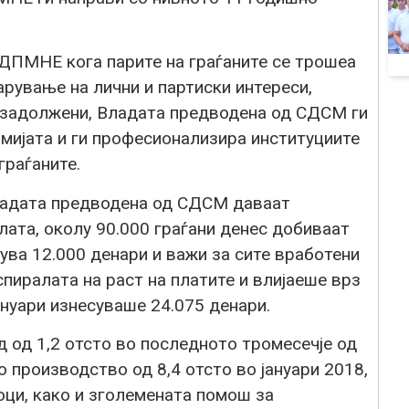
ДПМНЕ кога парите на граѓаните се трошеа
рување на лични и партиски интереси,
езадолжени, Владата предводена од СДСМ ги
омијата и ги професионализира институциите
граѓаните.
ладата предводена од СДСМ даваат
лата, околу 90.000 граѓани денес добиваат
ува 12.000 денари и важи за сите вработени
спиралата на раст на платите и влијаеше врз
ануари изнесуваше 24.075 денари.
 од 1,2 отсто во последното тромесечје од
о производство од 8,4 отсто во јануари 2018,
ци, како и зголемената помош за