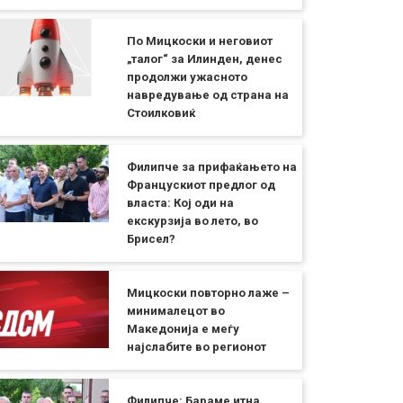
По Мицкоски и неговиот
„талог“ за Илинден, денес
продолжи ужасното
навредување од страна на
Стоилковиќ
Филипче за прифаќањето на
Францускиот предлог од
власта: Кој оди на
екскурзија во лето, во
Брисел?
Мицкоски повторно лаже –
минималецот во
Македонија е меѓу
најслабите во регионот
Филипче: Бараме итна