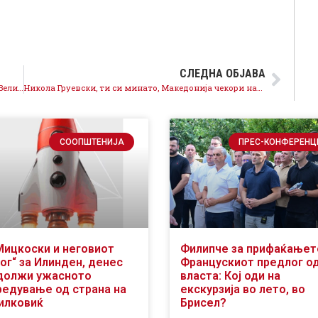
СЛЕДНА ОБЈАВА
Честитка на генералниот секретар Кирацовски за Велигден: „Овој голем празник нека го зацврсти духот на заедништво и меѓусебна почит.“
Никола Груевски, ти си минато, Македонија чекори напред
СООПШТЕНИЈА
ПРЕС-КОНФЕРЕНЦ
Мицкоски и неговиот
Филипче за прифаќањет
ог“ за Илинден, денес
Францускиот предлог о
должи ужасното
власта: Кој оди на
редување од страна на
екскурзија во лето, во
илковиќ
Брисел?