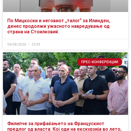
По Мицкоски и неговиот „талог“ за Илинден,
денес продолжи ужасното навредување од
страна на Стоилковиќ
06/08/2026
19:39
ПРЕС-КОНФЕРЕНЦИИ
Филипче за прифаќањето на Францускиот
предлог од власта: Кој оди на екскурзија во лето,