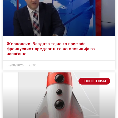
Жерновски: Владата тајно го прифаќа
францускиот предлог што во опозиција го
напаѓаше
06/08/2026
20:05
СООПШТЕНИЈА