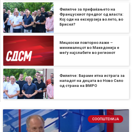
Филипче за прифаќањето на
Францускиот предлог од власта:
Кој оди на екскурзија во лето, во
Брисел?
Мицкоски повторно лаже –
минималецот во Македонија е
меѓу најслабите во регионот
Филипче: Бараме итна истрага за
нападот на децата во Ново Село
од страна на ВМРО
СООПШТЕНИЈА