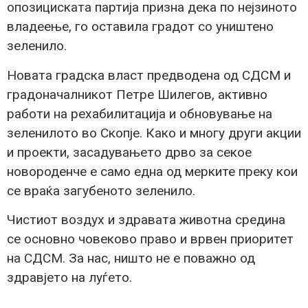
опозициската партија призна дека по нејзиното
владеење, го оставила градот со уништено
зеленило.
Новата градска власт предводена од СДСМ и
градоначалникот Петре Шилегов, активно
работи на рехабилитација и обновување на
зеленилото во Скопје. Како и многу други акции
и проекти, засадувањето дрво за секое
новороденче е само една од мерките преку кои
се враќа загубеното зеленило.
Чистиот воздух и здравата животна средина
се основно човеково право и врвен приоритет
на СДСМ. За нас, ништо не е поважно од
здравјето на луѓето.