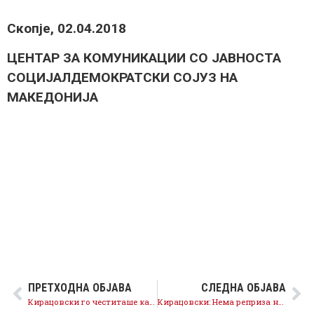
Скопје, 02.04.2018
ЦЕНТАР ЗА КОМУНИКАЦИИ СО ЈАВНОСТА
СОЦИЈАЛДЕМОКРАТСКИ СОЈУЗ НА
МАКЕДОНИЈA
ПРЕТХОДНА ОБЈАВА
СЛЕДНА ОБЈАВА
Кирацовски го честиташе католичкиот Велигден: Само преку меѓусебно почитување и разбирање ќе изградиме поубаво општество за сите
Кирацовски: Нема реприза на 17 мај , ВМРО – ДПМНЕ прво треба да се извини за пустошот