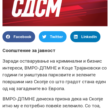
Facebook
Twitter
LinkedIn
Соопштение за јавност
Заради остварување на криминални и бизнис
интереси, ВМРО-ДПМНЕ и Коце Трајановски со
години ги уништуваа парковите и зелените
површини низ Скопје со што градот стана еден
од нај загадените во Европа.
ВМРО-ДПМНЕ денеска призна дека на Скопје
итно му е потребно повеќе зеленило. Со тоа,