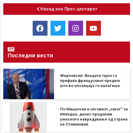
Назад кон Прес центарот
Последни вести
Жерновски: Владата тајно го
прифаќа францускиот предлог
што во опозиција го напаѓаше
По Мицкоски и неговиот „талог“ за
Илинден, денес продолжи
ужасното навредување од страна
на Стоилковиќ