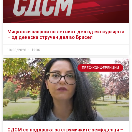
Мицкоски заврши со летниот дел од екскурзијата
– од денеска стручен дел во Брисел
10/08/2026
12:36
ПРЕС-КОНФЕРЕНЦИИ
СДСМ со поддршка за струмичките земјоделци –