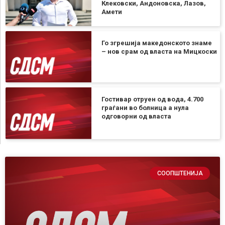
Клековски, Андоновска, Лазов,
Амети
Го згрешија македонското знаме
– нов срам од власта на Мицкоски
Гостивар отруен од вода, 4.700
граѓани во болница а нула
одговорни од власта
СООПШТЕНИЈА