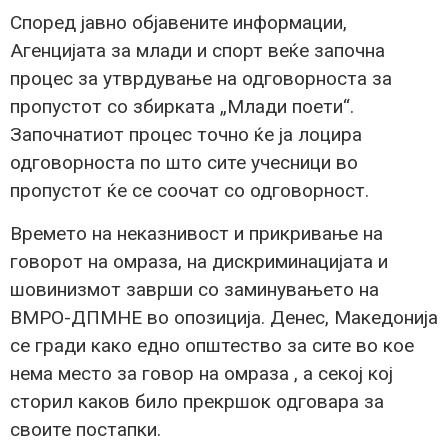
Според јавно објавените информации,
Агенцијата за млади и спорт веќе започна
процес за утврдување на одговорноста за
пропустот со збирката „Млади поети“.
Започнатиот процес точно ќе ја лоцира
одговорноста по што сите учесници во
пропустот ќе се соочат со одговорност.
Времето на неказнивост и прикривање на
говорот на омраза, на дискриминацијата и
шовинизмот заврши со заминувањето на
ВМРО-ДПМНЕ во опозиција. Денес, Македонија
се гради како едно општество за сите во кое
нема место за говор на омраза , а секој кој
сторил каков било прекршок одговара за
своите постапки.