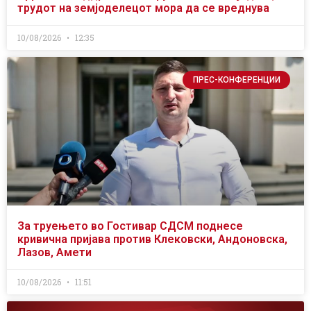
трудот на земјоделецот мора да се вреднува
10/08/2026
12:35
ПРЕС-КОНФЕРЕНЦИИ
За труењето во Гостивар СДСМ поднесе
кривична пријава против Клековски, Андоновска,
Лазов, Амети
10/08/2026
11:51