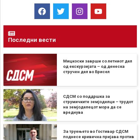
Последни вести
Мицкоски заврши со летниот дел
од екскурзијата – од денеска
стручен дел во Брисел
СДСМ со поддршка за
струмичките земјоделци – трудот
на земјоделецот мора да се
вреднува
За труењето во Гостивар СДСМ
поднесе кривична пријава против