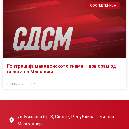
СООПШТЕНИЈА
Го згрешија македонското знаме – нов срам од
власта на Мицкоски
10/08/2026
11:05
ул. Бихаќка бр. 8, Скопје, Република Северна
Македонија