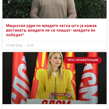
Мицкоски удри по младите затоа што ја кажаа
вистината, младите не се плашат- младите ќе
победат!
07/08/2026
11:35
ПРЕС-КОНФЕРЕНЦИИ