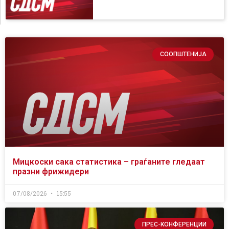
СООПШТЕНИЈА
Мицкоски сака статистика – граѓаните гледаат
празни фрижидери
07/08/2026
15:55
ПРЕС-КОНФЕРЕНЦИИ