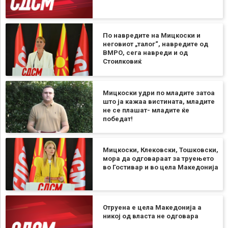
По навредите на Мицкоски и
неговиот „талог“, навредите од
ВМРО, сега навреди и од
Стоилковиќ
Мицкоски удри по младите затоа
што ја кажаа вистината, младите
не се плашат- младите ќе
победат!
Мицкоски, Клековски, Тошковски,
мора да одговараат за труењето
во Гостивар и во цела Македонија
Отруена е цела Македонија а
никој од власта не одговара