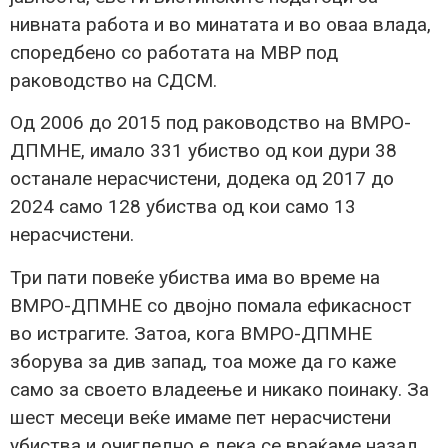
нивната работа и во минатата и во оваа влада,
споредбено со работата на МВР под
раководство на СДСМ.
Од 2006 до 2015 под раководство на ВМРО-
ДПМНЕ, имало 331 убиство од кои дури 38
останале нерасчистени, додека од 2017 до
2024 само 128 убиства од кои само 13
нерасчистени.
Три пати повеќе убиства има во време на
ВМРО-ДПМНЕ со двојно помала ефикасност
во истрагите. Затоа, кога ВМРО-ДПМНЕ
зборува за див запад, тоа може да го каже
само за своето владеење и никако поинаку. За
шест месеци веќе имаме пет нерасчистени
убиства и очигледно е дека се враќаме назад