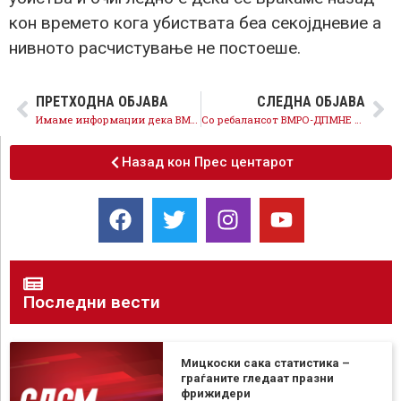
кон времето кога убиствата беа секојдневие а
нивното расчистување не постоеше.
ПРЕТХОДНА ОБЈАВА
СЛЕДНА ОБЈАВА
Имаме информации дека ВМРО-ДПМНЕ прави притисок врз ДКСК да го скрие случајот фамилјарно патување за Вашингтон
Со ребалансот ВМРО-ДПМНЕ не предвидува зголемување на минималната плата
Назад кон Прес центарот
Последни вести
Мицкоски сака статистика –
граѓаните гледаат празни
фрижидери