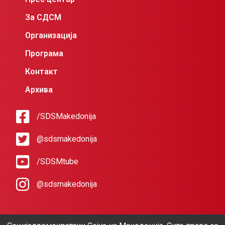
За СДСМ
Организација
Програма
Контакт
Архива
/SDSMakedonija
@sdsmakedonija
/SDSMtube
@sdsmakedonija