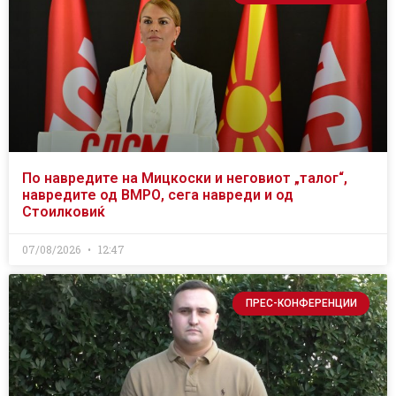
По навредите на Мицкоски и неговиот „талог“,
навредите од ВМРО, сега навреди и од
Стоилковиќ
07/08/2026
12:47
ПРЕС-КОНФЕРЕНЦИИ