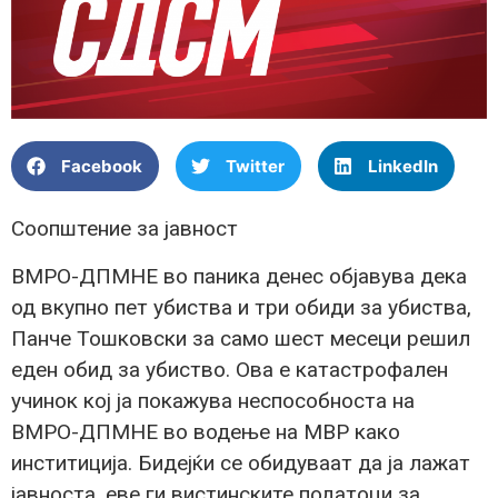
Facebook
Twitter
LinkedIn
Соопштение за јавност
ВМРО-ДПМНЕ во паника денес објавува дека
од вкупно пет убиства и три обиди за убиства,
Панче Тошковски за само шест месеци решил
еден обид за убиство. Ова е катастрофален
учинок кој ја покажува неспособноста на
ВМРО-ДПМНЕ во водење на МВР како
инститиција. Бидејќи се обидуваат да ја лажат
јавноста, еве ги вистинските податоци за