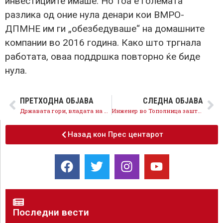
инвестициите имаше. Но тоа е големата
разлика од оние нула денари кои ВМРО-
ДПМНЕ им ги „обезбедуваше“ на домашните
компании во 2016 година. Како што тргнала
работата, оваа поддршка повторно ќе биде
нула.
ПРЕТХОДНА ОБЈАВА
СЛЕДНА ОБЈАВА
Државата гори, владата на Мицкоски потфрла, лоша е координацијата на терен
Инженер во Тополница заштедил 320.000 евра додека е 20 години под стечај, Јанушев си игра мајтап со народот
Назад кон Прес центарот
Последни вести