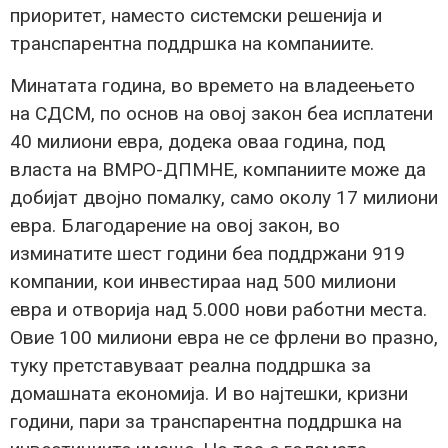
приоритет, наместо системски решенија и
транспарентна поддршка на компаниите.
Минатата година, во времето на владеењето
на СДСМ, по основ на овој закон беа исплатени
40 милиони евра, додека оваа година, под
власта на ВМРО-ДПМНЕ, компаниите може да
добијат двојно помалку, само околу 17 милиони
евра. Благодарение на овој закон, во
изминатите шест години беа поддржани 919
компании, кои инвестираа над 500 милиони
евра и отворија над 5.000 нови работни места.
Овие 100 милиони евра не се фрлени во празно,
туку претставуваат реална поддршка за
домашната економија. И во најтешки, кризни
години, пари за транспарентна поддршка на