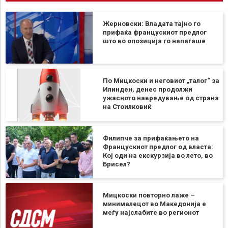
Жерновски: Владата тајно го
прифаќа францускиот предлог
што во опозиција го напаѓаше
По Мицкоски и неговиот „талог“ за
Илинден, денес продолжи
ужасното навредување од страна
на Стоилковиќ
Филипче за прифаќањето на
Францускиот предлог од власта:
Кој оди на екскурзија во лето, во
Брисел?
Мицкоски повторно лаже –
минималецот во Македонија е
меѓу најслабите во регионот