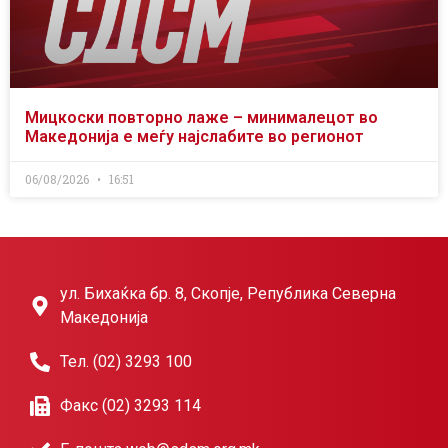
Мицкоски повторно лаже – минималецот во
Македонија е меѓу најслабите во регионот
06/08/2026
16:51
ул. Бихаќка бр. 8, Скопје, Република Северна
Македонија
Тел. (02) 3293 100
Факс (02) 3293 114