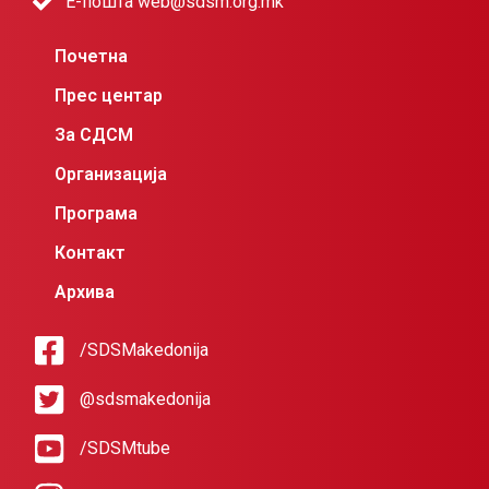
Е-пошта web@sdsm.org.mk
Почетна
Прес центар
За СДСМ
Организација
Програма
Контакт
Архива
/SDSMakedonija
@sdsmakedonija
/SDSMtube