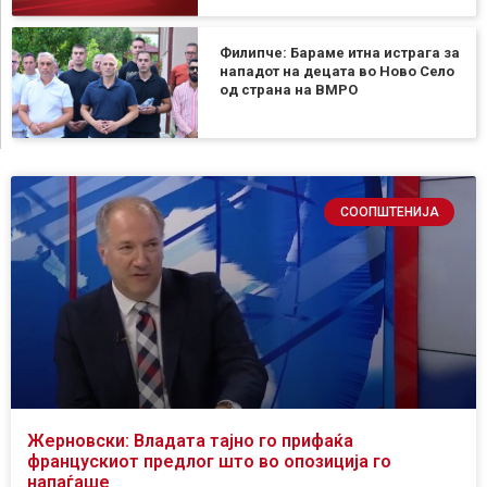
Филипче: Бараме итна истрага за
нападот на децата во Ново Село
од страна на ВМРО
СООПШТЕНИЈА
Жерновски: Владата тајно го прифаќа
францускиот предлог што во опозиција го
напаѓаше