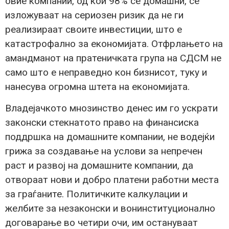
овие компании, од кои 98% се домашни, се
изложуваат на сериозен ризик да не ги
реализираат своите инвестиции, што е
катастрофално за економијата. Отфрлањето на
амандманот на пратеничката група на СДСМ не
само што е неправедно кон бизнисот, туку и
нанесува огромна штета на економијата.
Владејачкото мнозинство денес им го ускрати
законски стекнатото право на финансиска
поддршка на домашните компании, не водејќи
грижа за создавање на услови за непречен
раст и развој на домашните компании, да
отвораат нови и добро платени работни места
за граѓаните. Политичките калкулации и
желбите за незаконски и вонинституционално
договарање во четири очи, им остануваат