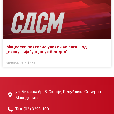
Мицкоски повторно уловен во лаги – од
„екскурзија“ до „службен дел“
08/08/2026
12:55
ул. Бихаќка бр. 8, Скопје, Република Северна
Македонија
Тел. (02) 3293 100