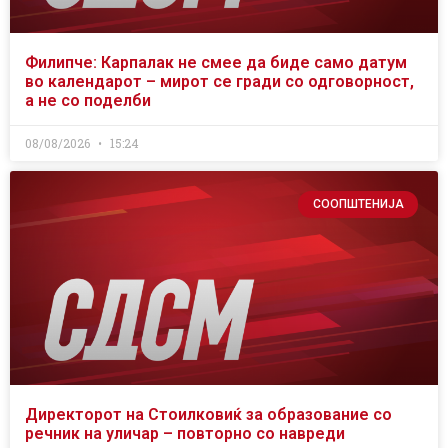
Филипче: Карпалак не смее да биде само датум
во календарот – мирот се гради со одговорност,
а не со поделби
08/08/2026
15:24
СООПШТЕНИЈА
Директорот на Стоилковиќ за образование со
речник на уличар – повторно со навреди