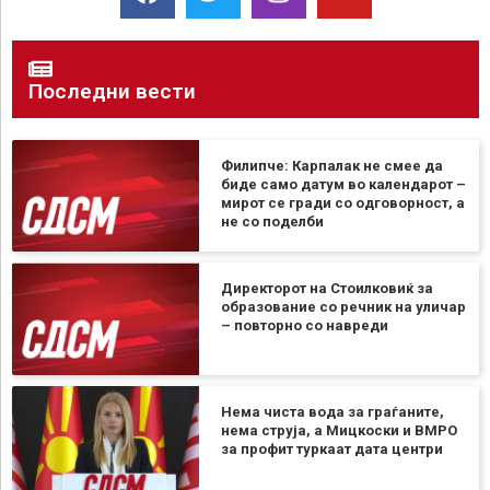
Последни вести
Филипче: Карпалак не смее да
биде само датум во календарот –
мирот се гради со одговорност, а
не со поделби
Директорот на Стоилковиќ за
образование со речник на уличар
– повторно со навреди
Нема чиста вода за граѓаните,
нема струја, а Мицкоски и ВМРО
за профит туркаат дата центри