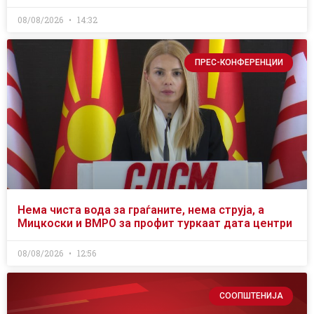
08/08/2026
14:32
ПРЕС-КОНФЕРЕНЦИИ
Нема чиста вода за граѓаните, нема струја, а
Мицкоски и ВМРО за профит туркаат дата центри
08/08/2026
12:56
СООПШТЕНИЈА