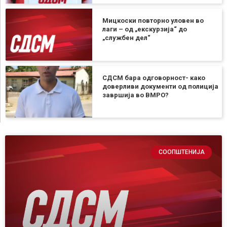
Мицкоски повторно уловен во
лаги – од „екскурзија“ до
„службен дел“
СДСМ бара одговорност- како
доверливи документи од полиција
завршија во ВМРО?
СООПШТЕНИЈА