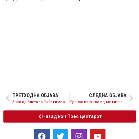
ПРЕТХОДНА ОБЈАВА
СЛЕДНА ОБЈАВА
Заев од Злетово: Работиме за сите граѓани, рударите ќе имаат бенефициран стаж, промените во Пробиштип носат иднина за сите
Пренос во живо од митингот во Гази Баба
Назад кон Прес центарот