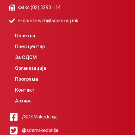
Факс (02) 3293 114
Е-пошта web@sdsm.org.mk
Почетна
Прес центар
За СДСМ
Организација
Програма
Контакт
Архива
/SDSMakedonija
@sdsmakedonija