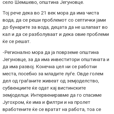
село Шемшево, општина Јегуновце.
Тој рече дека во 21 век мора да има чиста
вода, да се реши проблемот со септички јами
до бунарите за вода, децата да не шлапаат во
кал и да се разболуваат и дека овие проблеми
ќе се решат.
-Регионално мора да ја поврземе општина
Јегуновце, за да има инвеститори општината и
да има развој. Конечна цел ни се работни
места, посебно за младите луѓе. Овде голем
дел од граѓаните живеат од земјоделство,
субвенциите ќе одат кај вистинските
земјоделци. Интервениравме да го спасиме
Југохром, ќе има и филтри и на пролет
вработените ќе се вратат на работа, тоа се