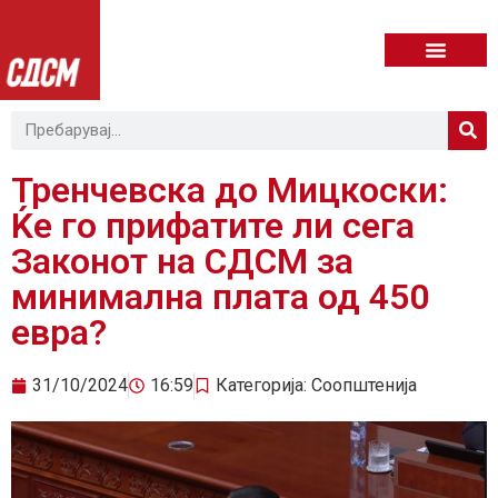
Тренчевска до Мицкоски:
Ќе го прифатите ли сега
Законот на СДСМ за
минимална плата од 450
евра?
31/10/2024
16:59
Категорија:
Соопштенија