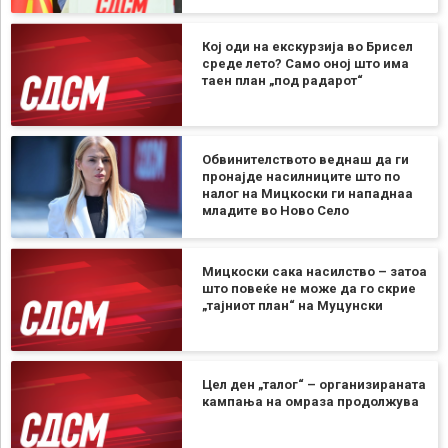
Кој оди на екскурзија во Брисел
среде лето? Само оној што има
таен план „под радарот“
Обвинителството веднаш да ги
пронајде насилниците што по
налог на Мицкоски ги нападнаа
младите во Ново Село
Мицкоски сака насилство – затоа
што повеќе не може да го скрие
„тајниот план“ на Муцунски
Цел ден „талог“ – организираната
кампања на омраза продолжува