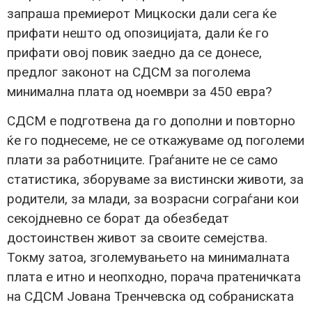
запраша премиерот Мицкоски дали сега ќе
прифати нешто од опозицијата, дали ќе го
прифати овој повик заедно да се донесе,
предлог законот на СДСМ за поголема
минимална плата од ноември за 450 евра?
СДСМ е подготвена да го дополни и повторно
ќе го поднесеме, не се откажуваме од поголеми
плати за работниците. Граѓаните не се само
статистика, зборуваме за вистински животи, за
родители, за млади, за возрасни сограѓани кои
секојдневно се борат да обезбедат
достоинствен живот за своите семејства.
Токму затоа, зголемувањето на минималната
плата е итно и неопходно, порача пратеничката
на СДСМ Јована Тренчевска од собраниската