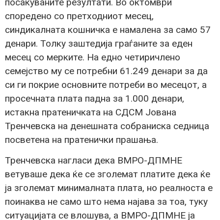
посакуваните резултати. Во октомври
споредено со претходниот месец,
синдикалната кошничка е намалена за само 57
денари. Толку заштедија граѓаните за еден
месец со мерките. На едно четиричлено
семејство му се потребни 61.249 денари за да
си ги покрие основните потреби во месецот, а
просечната плата падна за 1.000 денари,
истакна пратеничката на СДСМ Јована
Тренчевска на денешната собраниска седница
посветена на пратенички прашања.
Тренчевска нагласи дека ВМРО-ДПМНЕ
ветуваше дека ќе се зголемат платите дека ќе
ја зголемат минималната плата, но реалноста е
поинаква не само што нема најава за тоа, туку
ситуацијата се влошува, а ВМРО-ДПМНЕ ја