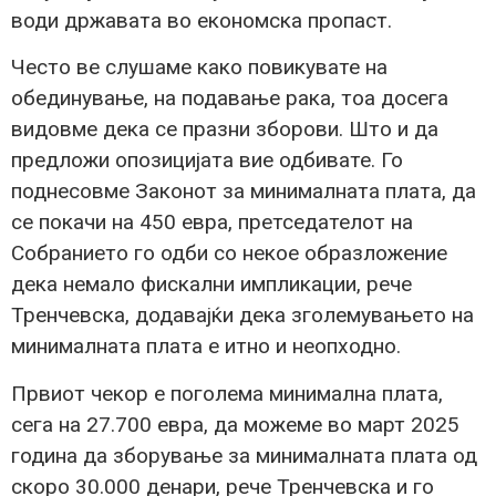
води државата во економска пропаст.
Често ве слушаме како повикувате на
обединување, на подавање рака, тоа досега
видовме дека се празни зборови. Што и да
предложи опозицијата вие одбивате. Го
поднесовме Законот за минималната плата, да
се покачи на 450 евра, претседателот на
Собранието го одби со некое образложение
дека немало фискални импликации, рече
Тренчевска, додавајќи дека зголемувањето на
минималната плата е итно и неопходно.
Првиот чекор е поголема минимална плата,
сега на 27.700 евра, да можеме во март 2025
година да зборување за минималната плата од
скоро 30.000 денари, рече Тренчевска и го