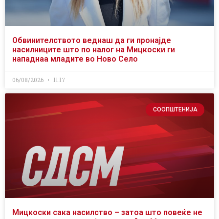
Обвинителството веднаш да ги пронајде
насилниците што по налог на Мицкоски ги
нападнаа младите во Ново Село
06/08/2026
11:17
СООПШТЕНИЈА
Мицкоски сака насилство – затоа што повеќе не