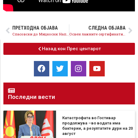
ПРЕТХОДНА ОБЈАВА
СЛЕДНА ОБЈАВА
Спасовски до Мицкоски: Направивте брутална партизација со бројни примери за непотизам
Освен лажните сертификати, Христовски нема ниту 5 години стаж на раководна позиција
Назад кон Прес центарот
Последни вести
Катастрофата во Гостивар
продолжува –во водата има
бактерии, а резултатите дури на 20
август