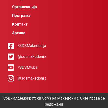
Организација
Програма
Контакт
Архива
/SDSMakedonija
@sdsmakedonija
/SDSMtube
@sdsmakedonija
Социјалдемократски Сојуз на Македонија. Сите права се
задржани