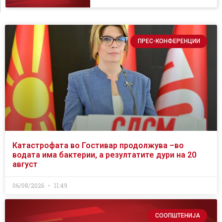
ПРЕС-КОНФЕРЕНЦИИ
Катастрофата во Гостивар продолжува –во
водата има бактерии, а резултатите дури на 20
август
06/08/2026
11:49
СООПШТЕНИЈА