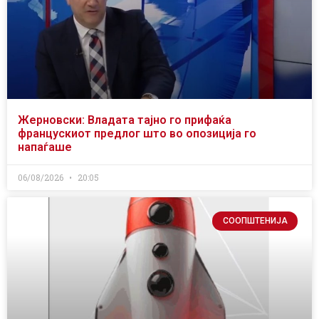
Жерновски: Владата тајно го прифаќа
францускиот предлог што во опозиција го
напаѓаше
06/08/2026
20:05
СООПШТЕНИЈА