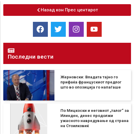
Назад кон Прес центарот
Последни вести
Жерновски: Владата тајно го
прифаќа францускиот предлог
што во опозиција го напаѓаше
По Мицкоски и неговиот „талог“ за
Илинден, денес продолжи
ужасното навредување од страна
на Стоилковиќ