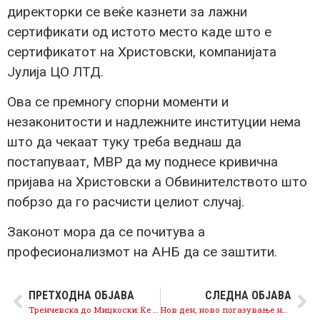
директорки се веќе казнети за лажни
сертификати од истото место каде што е
сертификатот на Христовски, компанијата
Јулија ЦО ЛТД.
Ова се премногу спорни моменти и
незаконитости и надлежните институции нема
што да чекаат туку треба веднаш да
постапуваат, МВР да му поднесе кривична
пријава на Христовски а Обвинителството што
побрзо да го расчисти целиот случај.
Законот мора да се почитува а
професионализмот на АНБ да се заштити.
ПРЕТХОДНА ОБЈАВА
СЛЕДНА ОБЈАВА
Тренчевска до Мицкоски: Ќе го прифатите ли сега Законот на СДСМ за минимална плата од 450 евра?
Нов ден, ново погазување на ветувањата: ВМРО-ДПМНЕ ќе ја гради пругата кон Бугарија по истиот проект