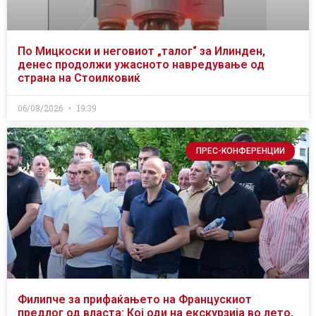
По Мицкоски и неговиот „талог“ за Илинден,
денес продолжи ужасното навредување од
страна на Стоилковиќ
06/08/2026
19:39
ПРЕС-КОНФЕРЕНЦИИ
Филипче за прифаќањето на Францускиот
предлог од власта: Кој оди на екскурзија во лето,