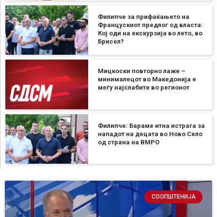
Филипче за прифаќањето на
Францускиот предлог од власта:
Кој оди на екскурзија во лето, во
Брисел?
Мицкоски повторно лаже –
минималецот во Македонија е
меѓу најслабите во регионот
Филипче: Бараме итна истрага за
нападот на децата во Ново Село
од страна на ВМРО
СООПШТЕНИЈА