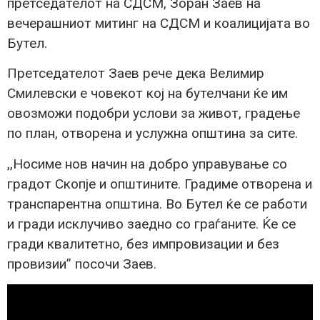
претседателот на СДСМ, Зоран Заев на
вечерашниот митинг на СДСМ и коалицијата во
Бутел.
Претседателот Заев рече дека Велимир
Смилевски е човекот кој на бутелчани ќе им
овозможи подобри услови за живот, градење
по план, отворена и услужна општина за сите.
,,Носиме нов начин на добро управување со
градот Скопје и општините. Градиме отворена и
транспарентна општина. Во Бутел ќе се работи
и гради исклучиво заедно со граѓаните. Ќе се
гради квалитетно, без импровизации и без
провизии” посочи Заев.