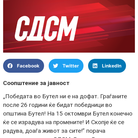
Facebook
Twitter
LinkedIn
Соопштение за јавност
„Победата во Бутел ни е на дофат. Граѓаните
после 26 години ќе бидат победници во
општина Бутел! На 15 октомври Бутел конечно
ќе се израдува на промените! И Скопје ќе се
радува, доаѓа живот за сите!” порача