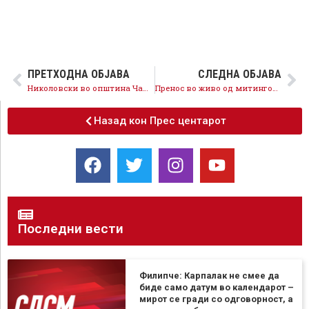
ПРЕТХОДНА ОБЈАВА
СЛЕДНА ОБЈАВА
Николовски во општина Чашка: На 15 октомври да го потврдиме концептот за живот во Македонија
Пренос во живо од митингот во Тетово
Назад кон Прес центарот
Последни вести
Филипче: Карпалак не смее да
биде само датум во календарот –
мирот се гради со одговорност, а