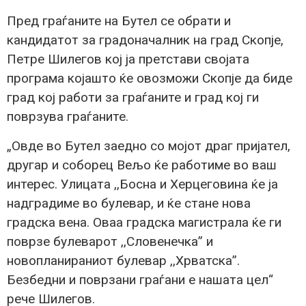
Пред граѓаните на Бутел се обрати и
кандидатот за градоначалник на град Скопје,
Петре Шилегов кој ја претстави својата
програма којашто ќе овозможи Скопје да биде
град кој работи за граѓаните и град кој ги
поврзува граѓаните.
„Овде во Бутел заедно со мојот драг пријател,
другар и соборец Вељо ќе работиме во ваш
интерес. Улицата ,,Босна и Херцеговина ќе ја
надградиме во булевар, и ќе стане нова
градска вена. Оваа градска магистрала ќе ги
поврзе булеварот ,,Словенечка” и
новопланираниот булевар ,,Хрватска”.
Безбедни и поврзани граѓани е нашата цел“
рече Шилегов.