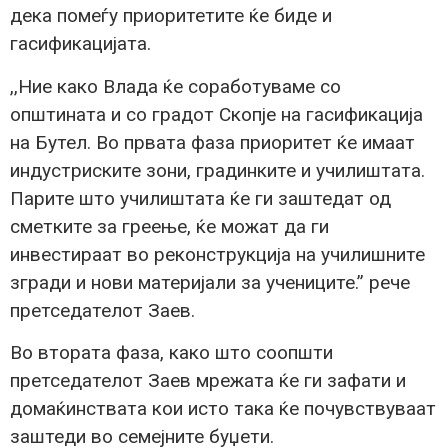
дека помеѓу приоритетите ќе биде и
гасификацијата.
,,Ние како Влада ќе соработуваме со
општината и со градот Скопје на гасификација
на Бутел. Во првата фаза приоритет ќе имаат
индустриските зони, градинките и училиштата.
Парите што училиштата ќе ги заштедат од
сметките за греење, ќе можат да ги
инвестираат во реконструкција на училишните
згради и нови материјали за учениците.” рече
претседателот Заев.
Во втората фаза, како што соопшти
претседателот Заев мрежата ќе ги зафати и
домаќинствата кои исто така ќе почувствуваат
заштеди во семејните буџети.