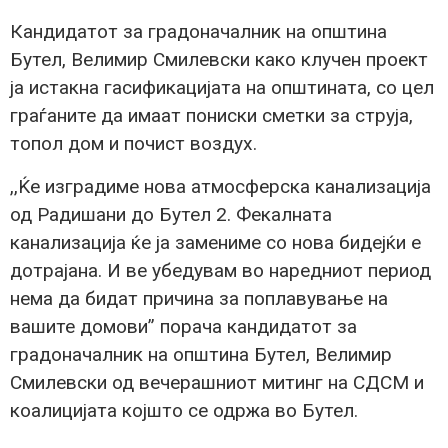
Кандидатот за градоначалник на општина
Бутел, Велимир Смилевски како клучен проект
ја истакна гасификацијата на општината, со цел
граѓаните да имаат пониски сметки за струја,
топол дом и почист воздух.
,,Ќе изградиме нова атмосферска канализација
од Радишани до Бутел 2. Фекалната
канализација ќе ја замениме со нова бидејќи е
дотрајана. И ве убедувам во наредниот период
нема да бидат причина за поплавување на
вашите домови” порача кандидатот за
градоначалник на општина Бутел, Велимир
Смилевски од вечерашниот митинг на СДСМ и
коалицијата којшто се одржа во Бутел.