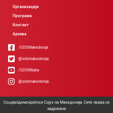
Организација
Програма
Контакт
Архива
/SDSMakedonija
@sdsmakedonija
/SDSMtube
@sdsmakedonija
Социјалдемократски Сојуз на Македонија. Сите права се
задржани