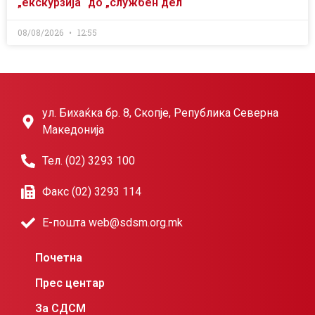
„екскурзија“ до „службен дел“
08/08/2026
12:55
ул. Бихаќка бр. 8, Скопје, Република Северна
Македонија
Тел. (02) 3293 100
Факс (02) 3293 114
Е-пошта web@sdsm.org.mk
Почетна
Прес центар
За СДСМ