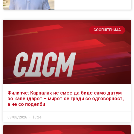
СООПШТЕНИЈА
Филипче: Карпалак не смее да биде само датум
во календарот – мирот се гради со одговорност,
а не со поделби
08/08/2026
15:24