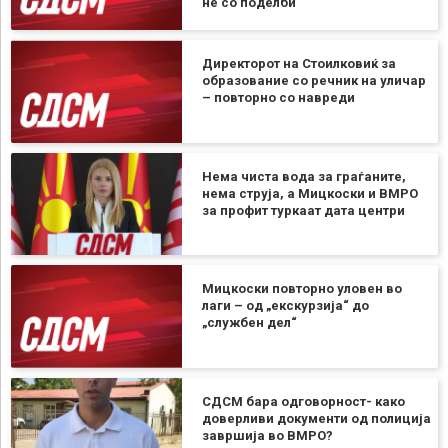
не со поделби
Директорот на Стоилковиќ за
образование со речник на уличар
– повторно со навреди
Нема чиста вода за граѓаните,
нема струја, а Мицкоски и ВМРО
за профит туркаат дата центри
Мицкоски повторно уловен во
лаги – од „екскурзија“ до
„службен дел“
СДСМ бара одговорност- како
доверливи документи од полиција
завршија во ВМРО?