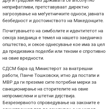
други градови низ државата се апсолутно
неприфатливи, претставуваат директно
загрозување на меѓуетничките односи, јавната
безбедност и достоинството на Македонците.
Почитувањето на симболите и идентитетот на
секоја заедница е темел на нашето заедничко
општество, и секое однесување кое има за цел
да предизвика поделби или тензии е спротивно
на овие вредности.
СДСМ бара од Министерот за внатрешни
работи, Панче Тошковски, итно да постапи и
МВР да ги преземе сите потребни мерки за
санкционирање на сторителите на овие
непромислени и штетни дејствија.
Безрезервното спроведување на законите е