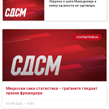
Отруена е цела Македонија а
никој од власта не одговара
СООПШТЕНИЈА
Мицкоски сака статистика – граѓаните гледаат
празни фрижидери
07/08/2026
15:55