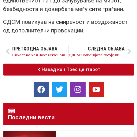
единствениот пат до зачувување на мирот,
безбедноста и довербата меѓу сите граѓани.
СДСМ повикува на смиреност и воздржаност
од дополнителни провокации.
ПРЕТХОДНА ОБЈАВА
СЛЕДНА ОБЈАВА
Николова кон Јаневска: Зошто го намаливте бројот на стипендиите за студентите од општествени науки
СДСМ: Полицијата потфрли во превенција на скандалозните настани, Тошковски се уште никаде го нема
Назад кон Прес центарот
Последни вести