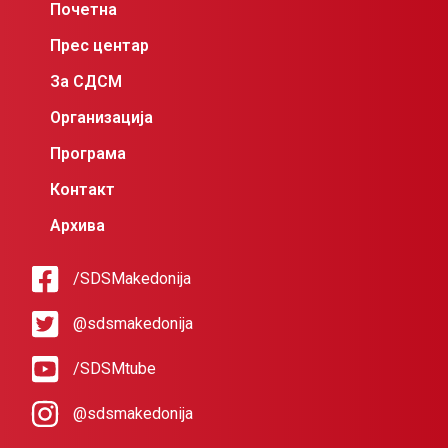
Почетна
Прес центар
За СДСМ
Организација
Програма
Контакт
Архива
/SDSMakedonija
@sdsmakedonija
/SDSMtube
@sdsmakedonija