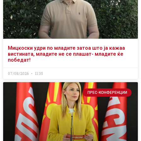
Мицкоски удри по младите затоа што ја кажаа
вистината, младите не се плашат- младите ќе
победат!
07/08/2026
11:35
ПРЕС-КОНФЕРЕНЦИИ