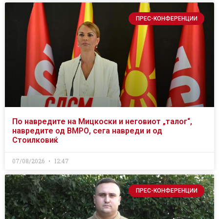
ПРЕС-КОНФЕРЕНЦИИ
По навредите на Мицкоски и неговиот „талог“,
навредите од ВМРО, сега навреди и од
Стоилковиќ
07/08/2026
12:47
ПРЕС-КОНФЕРЕНЦИИ