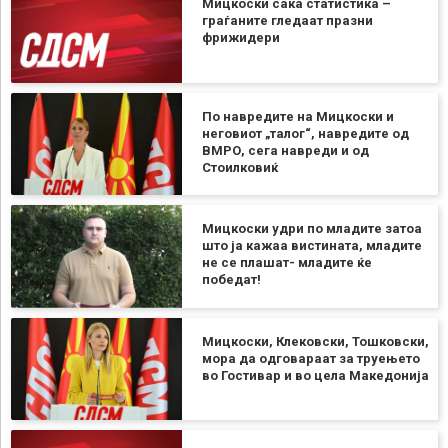
Мицкоски сака статистика –
граѓаните гледаат празни
фрижидери
По навредите на Мицкоски и
неговиот „талог“, навредите од
ВМРО, сега навреди и од
Стоилковиќ
Мицкоски удри по младите затоа
што ја кажаа вистината, младите
не се плашат- младите ќе
победат!
Мицкоски, Клековски, Тошковски,
мора да одговараат за труењето
во Гостивар и во цела Македонија