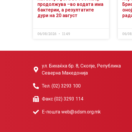
продолжува –во водата има
Бри
бактерии, а резултатите
оној
дури на 20 август
рад
06/08/2026
11:49
06/08
ул. Бихаќка бр. 8, Скопје, Република
Северна Македонија
Тел. (02) 3293 100
Факс (02) 3293 114
Е-пошта web@sdsm.org.mk