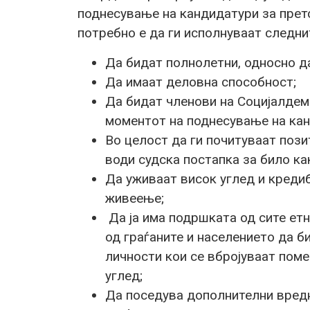
поднесување на кандидатури за прет
потребно е да ги исполнуваат следни
Да бидат полнолетни, односно да
Да имаат деловна способност;
Да бидат членови на Социјалдем
моментот на поднесување на кан
Во целост да ги почитуваат пози
води судска постапка за било как
Да уживаат висок углед и креди
живеење;
Да ја има подршката од сите етн
од граѓаните и населението да 
личности кои се вбројуваат поме
углед;
Да поседува дополнителни вредн