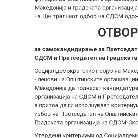
Македонија и градската организациј
на Централниот одбор на СДСМ одржан
ОТВОР
за самокандидирање за Претседат
СДСМ и Претседател на Градската
Социјалдемократскиот сојуз на Макед
членови на Општинските организации
Македонија да поднесат кандидатур
организација на СДСМ и Претседател
а притоа да ги исполнуваат критери
избор на Претседател на Општинскат
Градската организација на СДСМ-Ско
Утврдени критериуми од Социјалдемо