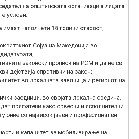
седател на општинската организација лицата
те услови:
 имаат наполнети 18 години старост;
ократскиот Сојуз на Македонија во
дидатурата;
тивните законски прописи на РСМ и да не се
ви дејствија спротивни на закон;
билитет во локалната заедница и регионот на
ички заедници, во својата локална средина,
бидат прифатени како совесни и исполнителни
ѓу оние со највисок јавен и професионален
ости и капацитет за мобилизирање на