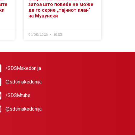
ите
затоа што повеќе не може
ки
да го скрие „тајниот план“
на Муцунски
06/08/2026
10:33
/SDSMakedonija
@sdsmakedonija
/SDSMtube
@sdsmakedonija