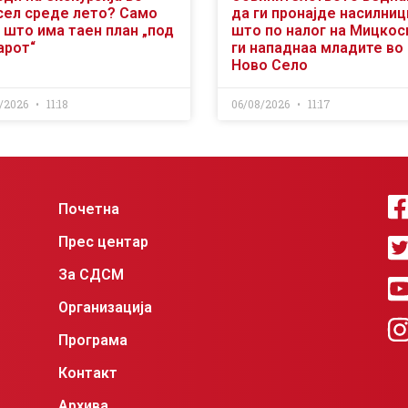
сел среде лето? Само
да ги пронајде насилниц
 што има таен план „под
што по налог на Мицкос
арот“
ги нападнаа младите во
Ново Село
/2026
11:18
06/08/2026
11:17
Почетна
Прес центар
За СДСМ
Организација
Програма
Контакт
Архива