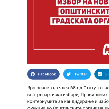
Facebook
Twitter
L
Врз основа на член 68 од Статутот 
внатрепартиски избори, Правилникот 
критериумите за кандидирање и избор
функции во Општинските организации