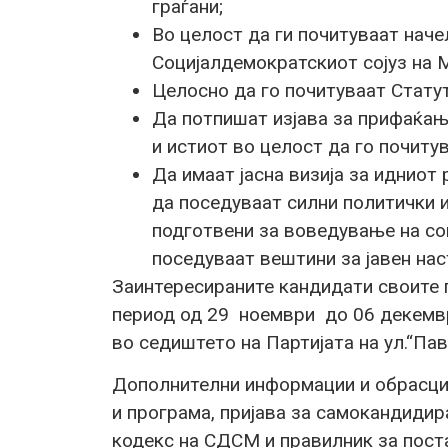
граѓани;
Во целост да ги почитуваат наче
Социјалдемократскиот сојуз на 
Целосно да го почитуваат Стату
Да потпишат изјава за прифаќањ
и истиот во целост да го почитув
Да имаат јасна визија за идниот
да поседуваат силни политички 
подготвени за воведување на со
поседуваат вештини за јавен нас
Заинтересираните кандидати своите 
период од 29 ноември до 06 декемв
во седиштето на Партијата на ул.“Пав
Дополнителни информации и обрасци 
и програма, пријава за самокандидир
кодекс на СДСМ и правилник за поста