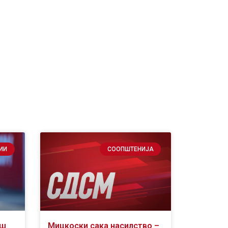
ИИ
СООПШТЕНИЈА
аш
Мицкоски сака насилство –