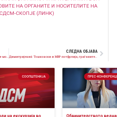
ВИТЕ НА ОРГАНИТЕ И НОСИТЕЛИТЕ НА
 СДСМ-СКОПЈЕ (ЛИНК)
СЛЕДНА ОБЈАВА
СДСМ кон ДПМНЕ: Лажните обвинувања кон нас не може да ја сокријат вашата неспособност
Димитријевиќ: Тошковски и МВР потфрлија, граѓаните се небезбедни
СООПШТЕНИЈА
ПРЕС-КОНФЕРЕНЦ
оди на екскурзија во
Обвинителството ведн