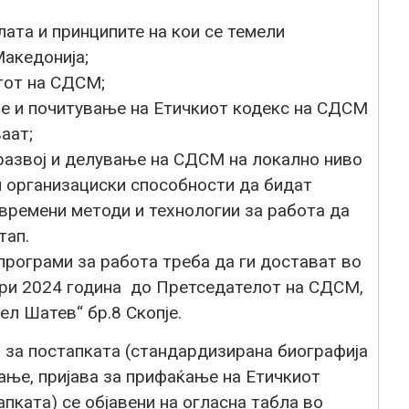
лата и принципите на кои се темели
Македонија;
тот на СДСМ;
е и почитување на Етичкиот кодекс на СДСМ
аат;
 развој и делување на СДСМ на локално ниво
и организациски способности да бидат
времени методи и технологии за работа да
тап.
програми за работа треба да ги достават во
ри 2024 година до Претседателот на СДСМ,
ел Шатев“ бр.8 Скопје.
за постапката (стандардизирана биографија
ање, пријава за прифаќање на Етичкиот
пката) се објавени на огласна табла во