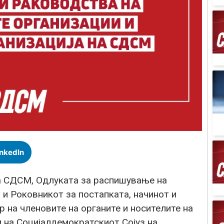
inkedIn
на СДСМ, Одлуката за распишување на
и Роковникот за постапката, начинот и
 на членовите на органите и носителите на
 на Социјалдемократскиот Сојуз на