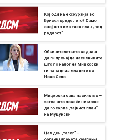
Кој оди на екскурзија во
Брисел среде лето? Само
оној што има таен план „под
радарот“
Обвинителството веднаш
да ги пронајде насилниците
што по налог на Мицкоски
ги нападнаа младите во
Ново Село
Мицкоски сака насилство –
затоа што повеќе не може
да го скрие „тајниот план“
на Муцунски
Цел ден „талог“ –
организираната кампања