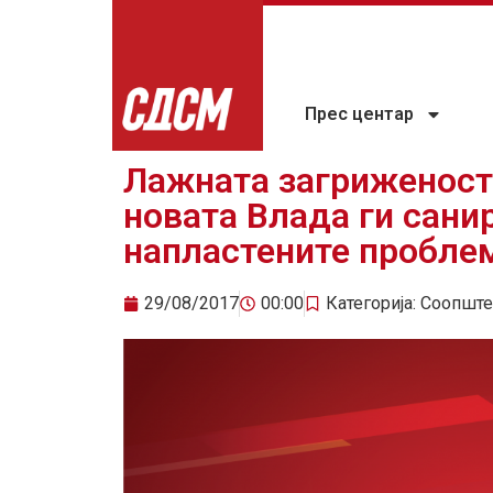
Прес центар
Лажната загриженост 
новата Влада ги сани
напластените пробле
29/08/2017
00:00
Категорија:
Соопште