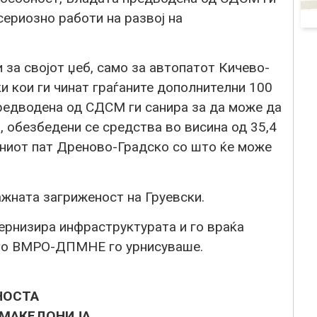
ериозно работи на развој на
за својот џеб, само за автопатот Кичево-
и кои ги чинат граѓаните дополнителни 100
редводена од СДСМ ги санира за да може да
 обезбедени се средства во висина од 35,4
сниот пат Дреново-Градско со што ќе може
ажната загриженост на Груевски.
рнизира инфраструктурата и го враќа
што ВМРО-ДПМНЕ го урнисуваше.
НОСТА
 МАКЕДОНИЈА