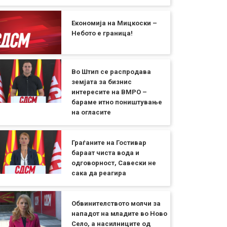
Економија на Мицкоски –
Небото е граница!
Во Штип се распродава
земјата за бизнис
интересите на ВМРО –
бараме итно поништување
на огласите
Граѓаните на Гостивар
бараат чиста вода и
одговорност, Савески не
сака да реагира
Обвинителството молчи за
нападот на младите во Ново
Село, а насилниците од