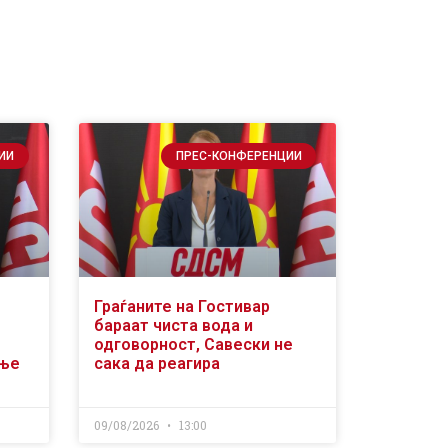
ИИ
ПРЕС-КОНФЕРЕНЦИИ
Граѓаните на Гостивар
бараат чиста вода и
одговорност, Савески не
ање
сака да реагира
09/08/2026
13:00