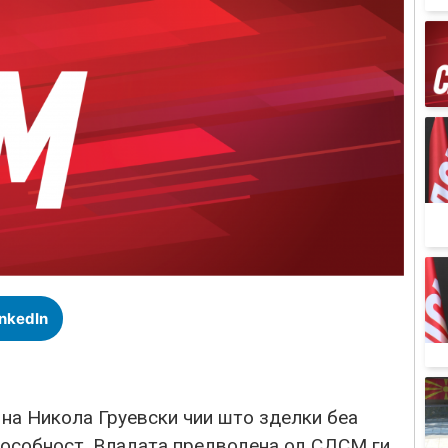
inkedIn
 на Никола Груевски чии што зделки беа
способност, Владата предводена од СДСМ ги