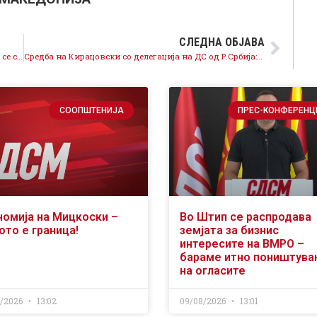
СЛЕДНА ОБЈАВА
Кирацовски по повод христијанскиот празник: Да се сплотиме околу заедничките вредности што носат меѓусебна почит и напредок за сите
Средба на Кирацовски со делегација на ДС од Р.Србија: Постои можност од унапредување на соработката помеѓу двете сестрински партии
СООПШТЕНИЈА
ПРЕС-КОНФЕРЕНЦ
номија на Мицкоски –
Во Штип се распродава
ото е граница!
земјата за бизнис
интересите на ВМРО –
бараме итно поништув
на огласите
8/2026
13:02
09/08/2026
13:01