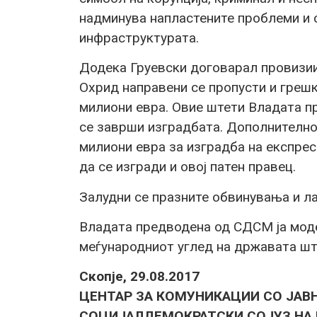
надминува напластените проблеми и с
инфраструктурата.
Додека Груевски договарал провизии 
Охрид направени се пропусти и грешк
милиони евра. Овие штети Владата п
се заврши изградбата. Дополнително,
милиони евра за изградба на експре
да се изгради и овој патен правец.
Залудни се празните обвинувања и л
Владата предводена од СДСМ ја моде
меѓународниот углед на државата 
Скопје, 29.08.2017
ЦЕНТАР ЗА КОМУНИКАЦИИ СО ЈАВ
СОЦИЈАЛДЕМОКРАТСКИ СОЈУЗ НА