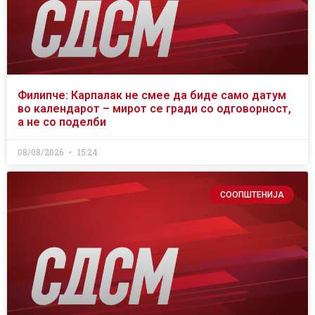
Филипче: Карпалак не смее да биде само датум
во календарот – мирот се гради со одговорност,
а не со поделби
08/08/2026
15:24
СООПШТЕНИЈА