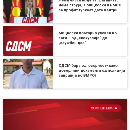
Нема чиста вода за граѓаните,
нема струја, а Мицкоски и ВМРО
за профит туркаат дата центри
Мицкоски повторно уловен во
лаги – од „екскурзија“ до
„службен дел“
СДСМ бара одговорност- како
доверливи документи од полиција
завршија во ВМРО?
СООПШТЕНИЈА