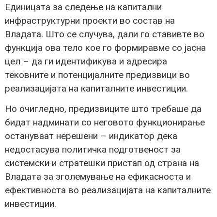
Единицата за следење на капитални
инфраструктурни проекти во состав на
Владата. Што се случува, дали го ставивте во
функција ова тело кое го формиравме со јасна
цел – да ги идентификува и адресира
тековните и потенцијалните предизвици во
реализацијата на капиталните инвестиции.
Но очигледно, предизвиците што требаше да
бидат надминати со неговото функционирање
остануваат нерешени – индикатор дека
недостасува политичка подготвеност за
системски и стратешки пристап од страна на
Владата за зголемување на ефикасноста и
ефективноста во реализацијата на капиталните
инвестиции.