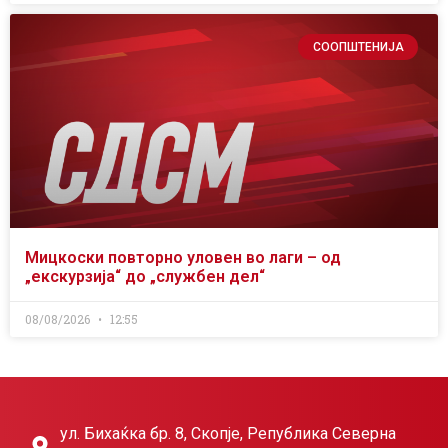
СООПШТЕНИЈА
Мицкоски повторно уловен во лаги – од
„екскурзија“ до „службен дел“
08/08/2026
12:55
ул. Бихаќка бр. 8, Скопје, Република Северна