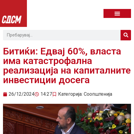
Битиќи: Едвај 60%, власта
има катастрофална
реализација на капиталните
инвестиции досега
26/12/2024
14:27
Категорија:
Соопштенија