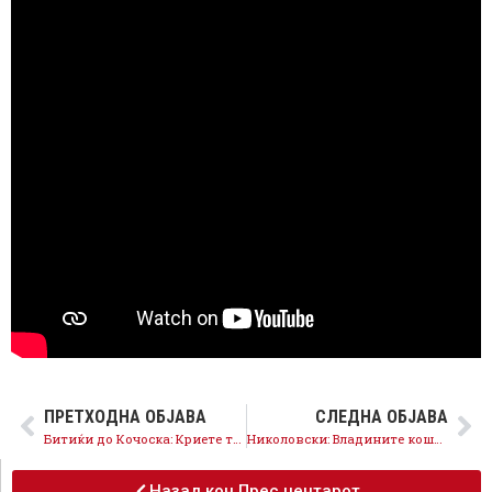
ПРЕТХОДНА ОБЈАВА
СЛЕДНА ОБЈАВА
Битиќи до Кочоска: Криете трошоци за унагарскиот кредит, колку плативте за консултантни услуги?
Николовски: Владините кошнички не даваат резултат, да се укине ДДВ за храна
Назад кон Прес центарот