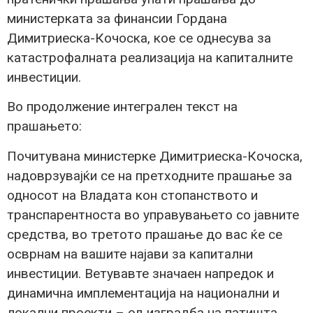
министерката за финансии Гордана
Димитриеска-Кочоска, кое се однесува за
катастрофалната реализација на капиталните
инвестиции.
Во продолжение интегрален текст на
прашањето:
Почитувана министерке Димитриеска-Кочоска,
надоврзувајќи се на претходните прашање за
односот на Владата кон стопанството и
транспарентноста во управувањето со јавните
средства, во третото прашање до вас ќе се
осврнам на вашите најави за капитални
инвестиции. Ветувавте значаен напредок и
динамична имплементација на национални и
локални проекти – од изградба на патишта,