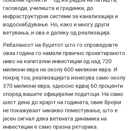
гасоводи, училишта и градинки, до
инфраструктурни системи за канализација и
водоснабдување. Но, како и многу други
ветувања, и ова е далеку од реализација.
Ребалансот на буџетот што го спроведовте
оваа година го намали првично проектираното
ниво на капитални инвестиции од над 720
милиони евра на околу 600 милиони евра. И
покрај тоа, реализацијата изнесува само околу
370 милиони евра, односно едвај 60 проценти
според вашите официјални податоци. На само
шест дена до крајот на годината, овие бројки
не покажуваат никакво поместување, што е
јасен сигнал дека ветената динамика на
инвестиции е само празна реторика.