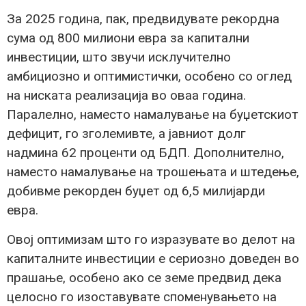
За 2025 година, пак, предвидувате рекордна
сума од 800 милиони евра за капитални
инвестиции, што звучи исклучително
амбициозно и оптимистички, особено со оглед
на ниската реализација во оваа година.
Паралелно, наместо намалување на буџетскиот
дефицит, го зголемивте, а јавниот долг
надмина 62 проценти од БДП. Дополнително,
наместо намалување на трошењата и штедење,
добивме рекорден буџет од 6,5 милијарди
евра.
Овој оптимизам што го изразувате во делот на
капиталните инвестиции е сериозно доведен во
прашање, особено ако се земе предвид дека
целосно го изоставувате споменувањето на