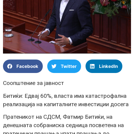
Facebook
Twitter
LinkedIn
Соопштение за јавност
Битиќи: Едвај 60%, власта има катастрофална
реализација на капиталните инвестиции досега
Пратеникот на СДСМ, Фатмир Битиќи, на
денешната собраниска седница посветена на
пратенички прашања упати прашања до