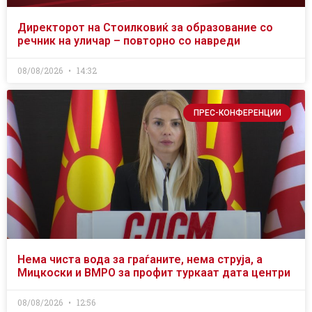
Директорот на Стоилковиќ за образование со
речник на уличар – повторно со навреди
08/08/2026
14:32
ПРЕС-КОНФЕРЕНЦИИ
Нема чиста вода за граѓаните, нема струја, а
Мицкоски и ВМРО за профит туркаат дата центри
08/08/2026
12:56